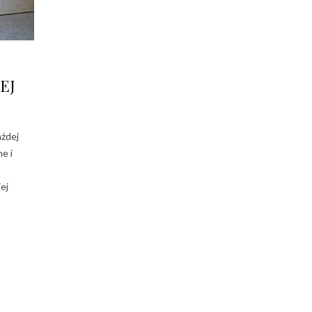
EJ
ażdej
e i
ej