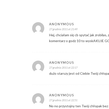
ANONYMOUS
27 grudnia 2011 at 21:49
Hej, chciałam się cb spytać jak zrobilas,
komentarz o godz 10 to wyskAKUJ
ANONYMOUS
27 grudnia 2011 at 22:17
dużo starszy jest od Ciebie Twój chłopa
ANONYMOUS
27 grudnia 2011 at 22:51
No no przystojny ten Twój chłopak bez 