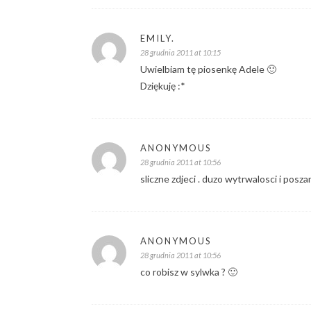
EMILY.
28 grudnia 2011 at 10:15
Uwielbiam tę piosenkę Adele 🙂
Dziękuję :*
ANONYMOUS
28 grudnia 2011 at 10:56
sliczne zdjeci . duzo wytrwalosci i posz
ANONYMOUS
28 grudnia 2011 at 10:56
co robisz w sylwka ? 🙂