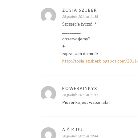
ZOSIA SZUBER
28 grudnia 2011 at 11:38
Szczęścia życzę! :*
__________
obserwujemy?
+
zapraszam do mnie
http://zosia-szuber.blogspot.com/2011
POWERPINKYX
28 grudnia 2011 at 11:51
Piosenka jest wspaniała!
A Ś K UU.
28 grudnia 2011 at 12:44