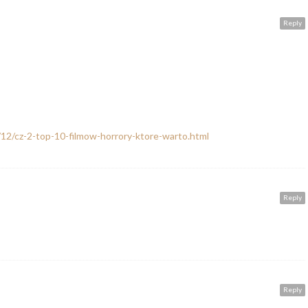
Reply
/12/cz-2-top-10-filmow-horrory-ktore-warto.html
Reply
Reply