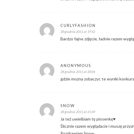
CURLYFASHION
28 grudnia 2011 at 19:42
Bardzo fajne zdjęcie, ładnie razem wygl
ANONYMOUS
28 grudnia 2011 at 20:04
gdzie mozna zobaczyc te wyniki konkur
SNOW
28 grudnia 2011 at 21:49
Ja też uwielbiam tę piosenkę♥
Ślicznie razem wyglądacie i muszę przy
Pozdrawiam Snow