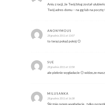
Aniu z racji, że Twój blog został ulubi
Twój adres domu – na gg lub na pocztę 
ANONYMOUS
28 grudnia 2011 at 13:07
to teraz pokaż pokój 🙂
SUE
28 grudnia 2011 at 13:58
ale pieknie wygladacie 🙂 widze,ze mas
MILUSANKA
28 grudnia 2011 at 16:38
Ślicznie razem wyglądacie , tylko pozazd