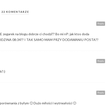
22 KOMENTARZE
Reply
 zE zegarek na blogu dobrze ci chodzi?? Bo mi nP: jak ktos doda
E GODZINA 08:34?? I TAK SAMO MAM PRZY DODAWANIU POSTA??
Reply
k?:)
Reply
porównania z byłym 🙂 Dużo miłości i wytrwałości 🙂