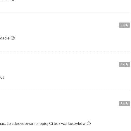
Reply
ądacie 🙂
Reply
su?
Reply
znać, że zdecydowanie lepiej Ci bez warkoczyków 🙂