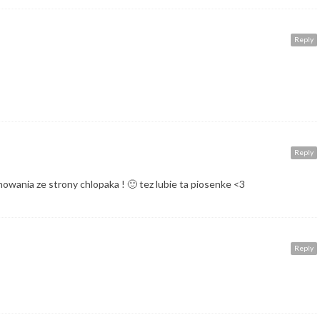
Reply
Reply
anowania ze strony chlopaka ! 🙂 tez lubie ta piosenke <3
Reply