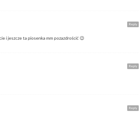
Reply
cie i jeszcze ta piosenka mm pozazdrościć 😉
Reply
Reply