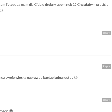
eńcem listopada mam dla Ciebie drobny upominek 😉 Chciałabym prosić o
🙂
Reply
Reply
z juz swoje wloska naprawde bardzo ladna jestes 😉
Reply
rościć 😉