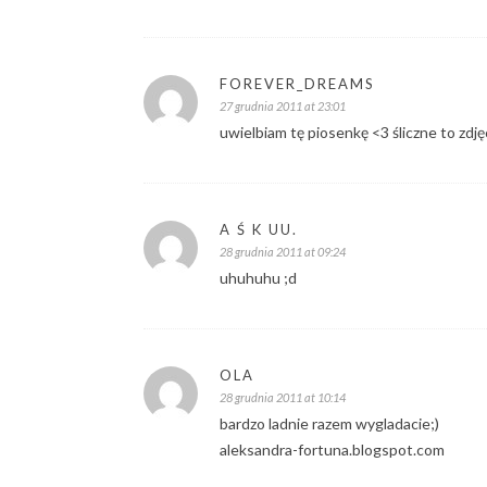
FOREVER_DREAMS
27 grudnia 2011 at 23:01
uwielbiam tę piosenkę <3 śliczne to zdję
A Ś K UU.
28 grudnia 2011 at 09:24
uhuhuhu ;d
OLA
28 grudnia 2011 at 10:14
bardzo ladnie razem wygladacie;)
aleksandra-fortuna.blogspot.com