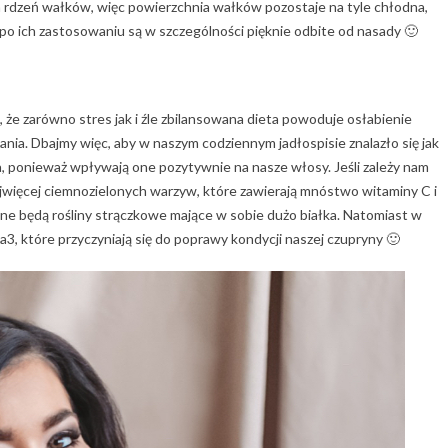
am rdzeń wałków, więc powierzchnia wałków pozostaje na tyle chłodna,
 po ich zastosowaniu są w szczególności pięknie odbite od nasady 🙂
, że zarówno stres jak i źle zbilansowana dieta powoduje osłabienie
nia. Dbajmy więc, aby w naszym codziennym jadłospisie znalazło się jak
, ponieważ wpływają one pozytywnie na nasze włosy. Jeśli zależy nam
więcej ciemnozielonych warzyw, które zawierają mnóstwo witaminy C i
enne będą rośliny strączkowe mające w sobie dużo białka. Natomiast w
, które przyczyniają się do poprawy kondycji naszej czupryny 🙂