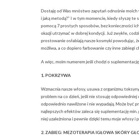
Dostaję od Was mnóstwo zapytań odnośnie moich w
i jaką metodą?” I w tym momencie, kiedy słyszę te
pomocą 7 prostych sposobów, bez konieczności ich d
okazji utrzymać w dobrej kondycji. Już zwykłe, codz
prostowanie osłabiają nasze kosmyki powodując, że
możliwa, a co dopiero farbowanie czy inne zabiegi
A więc, moim numerem jeśli chodzi o suplementację
1. POKRZYWA
Wzmacnia nasze włosy, usuwa z organizmu toksyny 
problem na co dzień, jeśli nie stosuję odpowiedniej
odpowiednio nawilżone i nie wypadają. Może być p
najlepszych efektów zaleca się suplementację min. 
niej uzależniona i pewnie dzięki temu moje włosy i 
2. ZABIEG: MEZOTERAPIA IGŁOWA SKÓRY G