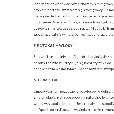
idzie może powodować różne choroby skóry głowy (n
problem z przetłuszczaniem się skóry głowy. Do 
niezwykle delikatnej formule, idealnie nadającej si
połączenie Papai i Bambusa, które nadaje objętości
odżywkę i maskę bez SLS pod nazwą Midollo Di Bamb
zapach zapisał się w mojej pamięci aż do teraz, a s
5. BOTOKS NA WŁOSY
Sprawdzi się idealnie u osób, które borykają się z 
botoksu na włosy utrzymuje się niestety tylko do 10
odpowiednimi kosmetykami. Ja stosowałam szampon
6. TERMOLOKI
Umożliwiają nam pozostawienie włosów w dobrej kon
z moich ulubionych sposobów na naturalne loki, któ
włosy wyglądają obłędnie! Jest to najmniej szkod
służących do stylizacji, ze względu na to, że tempe