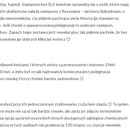
p. łupież). Szampony bez SLS świetnie sprawdzą się u osób, które mają
moich ulubieńców należą szampony z Rossmana – zarówno Babydream, o
ę dla niemowlaków, czy pięknie pachnąca seria Alterra (ja stawiam na
). Jeśli chodzi o zaawansowaną pielęgnację to polecam szampon,
oo. Zapach tego zestawu jest rewelacyjny, tak pięknie pachnie, że ten
tosowałam go dobrych kilka lat wstecz 🙂
łamliwymi końcami, i których włosy są przesuszone i matowe. Efekt
 myć, a żeby był on jak najtrwalszy konieczna jest pielęgnacja
 i maskę Ocrys i byłam bardzo zadowolona 🙂
dycji przy ich jednoczesnym stylizowaniu z użyciem ciepła 🙂 To jeden
re może nie są aż tak bardzo trwałe, ale zaraz po zdjęciu termoloków
liwa opcja spośród wszystkich innych dostępnych zabiegów chemicznych
ratura w tych wałkach nie przekracza 130 stopni, co czyni je niewiele