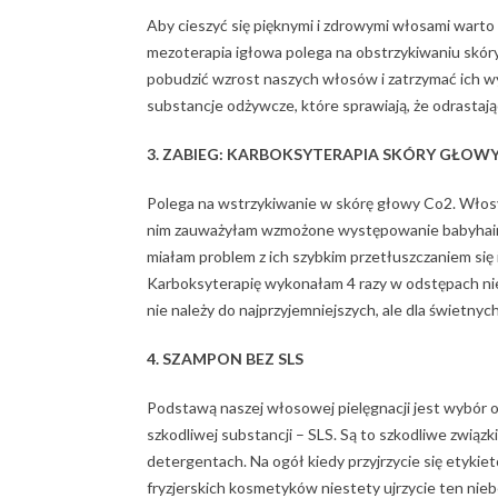
Aby cieszyć się pięknymi i zdrowymi włosami warto
mezoterapia igłowa polega na obstrzykiwaniu skór
pobudzić wzrost naszych włosów i zatrzymać ich wy
substancje odżywcze, które sprawiają, że odrastając
3. ZABIEG: KARBOKSYTERAPIA SKÓRY GŁOW
Polega na wstrzykiwanie w skórę głowy Co2. Włosy 
nim zauważyłam wzmożone występowanie babyhair-ów
miałam problem z ich szybkim przetłuszczaniem się i
Karboksyterapię wykonałam 4 razy w odstępach nie 
nie należy do najprzyjemniejszych, ale dla świetny
4. SZAMPON BEZ SLS
Podstawą naszej włosowej pielęgnacji jest wybór 
szkodliwej substancji – SLS. Są to szkodliwe związ
detergentach. Na ogół kiedy przyjrzycie się etyki
fryzjerskich kosmetyków niestety ujrzycie ten nieb