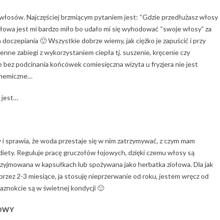
łosów. Najczęściej brzmiącym pytaniem jest: “Gdzie przedłużasz włosy
 słowa jest mi bardzo miło bo udało mi się wyhodować “swoje włosy” za
oczepiania 🙂 Wszystkie dobrze wiemy, jak ciężko je zapuścić i przy
ienne zabiegi z wykorzystaniem ciepła tj. suszenie, kręcenie czy
 bez podcinania końcówek comiesięczna wizyta u fryzjera nie jest
 chemiczne…
 jest…
i sprawia, że woda przestaje się w nim zatrzymywać, z czym mam
 diety. Reguluje pracę gruczołów łojowych, dzięki czemu włosy są
rzyjmowana w kapsułkach lub spożywana jako herbatka ziołowa. Dla jak
przez 2-3 miesiące, ja stosuję nieprzerwanie od roku, jestem wręcz od
paznokcie są w świetnej kondycji 🙂
ŁOWY