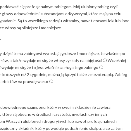
 poddawać się profesjonalnym zabiegom. Mój ulubiony zabieg czyli
y głowy odpowiednimi substancjami odżywczymi, które mają na celu
padanie. Są to wszelkiego rodzaju witaminy, nawet czasami leki lub inne
e włosy są silniejsze i mocniejsze.
Y
dzięki temu zabiegowi wyrastają grubsze i mocniejsze, to właśnie po
, a także wydaje mi się, że włosy zyskały na objętości 🙂 Wcześniej
 wydaje mi się, że to jest właśnie zasługa tego zabiegu 🙂
krótszych niż 2 tygodnie, można ją łączyć także z mezoterapią. Zabieg
ch efektów na prawdę warto 🙂
odpowiedniego szamponu, który w swoim składzie nie zawiera
ki, które są obecne w środkach czystości, mydłach czy innych
etom Waszych ulubionych drogeryjnych lub nawet profesjonalnych,
ezpieczny składnik, który powoduje podrażnienie skalpu, a co za tym