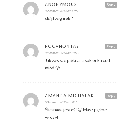
ANONYMOUS
Reply
12 marca 2013 at 17:58
skąd zegarek ?
POCAHONTAS
Reply
14 marca 2013 at 21:27
Jak zawsze piękna, a sukienka cud
miód 🙂
AMANDA MICHALAK
Reply
20 marca 2013 at 20:15
Ślicznaaa jesteś! 🙂 Masz piękne
włosy!