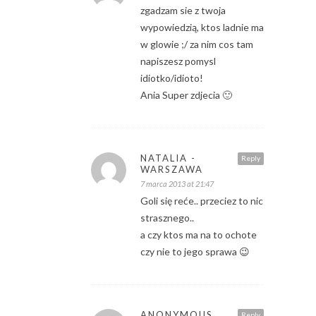
zgadzam sie z twoja
wypowiedzią, ktos ladnie ma
w glowie ;/ za nim cos tam
napiszesz pomysl
idiotko/idioto!
Ania Super zdjecia 🙂
NATALIA -
Reply
WARSZAWA
7 marca 2013 at 21:47
Goli się reće.. przeciez to nic
strasznego..
a czy ktos ma na to ochote
czy nie to jego sprawa 😉
ANONYMOUS
Reply