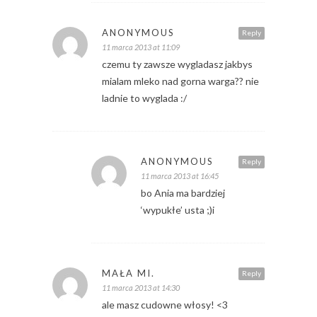
ANONYMOUS
Reply
11 marca 2013 at 11:09
czemu ty zawsze wygladasz jakbys
mialam mleko nad gorna warga?? nie
ladnie to wyglada :/
ANONYMOUS
Reply
11 marca 2013 at 16:45
bo Ania ma bardziej
‘wypukłe’ usta ;)i
MAŁA MI.
Reply
11 marca 2013 at 14:30
ale masz cudowne włosy! <3