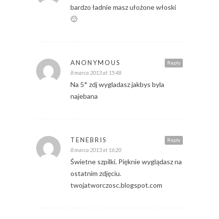
bardzo ładnie masz ułożone włoski
🙂
ANONYMOUS
Reply
8 marca 2013 at 15:48
Na 5* zdj wygladasz jakbys byla
najebana
TENEBRIS
Reply
8 marca 2013 at 16:20
Świetne szpilki. Pięknie wyglądasz na
ostatnim zdjęciu.
twojatworczosc.blogspot.com