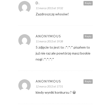
D.
Reply
11 marca 2013 at 19:32
Zazdroszczę włosów!
ANONYMOUS
Reply
11 marca 2013 at 19:38
5 zdjęcie to jest to :*:*:* pisałem to
już nie raz ale powtórzę masz boskie
nogi :*:*:*:*
ANONYMOUS
Reply
12 marca 2013 at 17:51
kiedy wyniki konkursu ? 😀