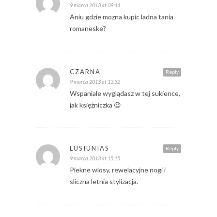
9 marca 2013 at 09:44
Aniu gdzie mozna kupic ladna tania
romaneske?
CZARNA
Reply
9 marca 2013 at 13:52
Wspaniale wyglądasz w tej sukience,
jak księżniczka 😉
LUSIUNIAS
Reply
9 marca 2013 at 15:15
Piekne wlosy, rewelacyjne nogi i
sliczna letnia stylizacja.