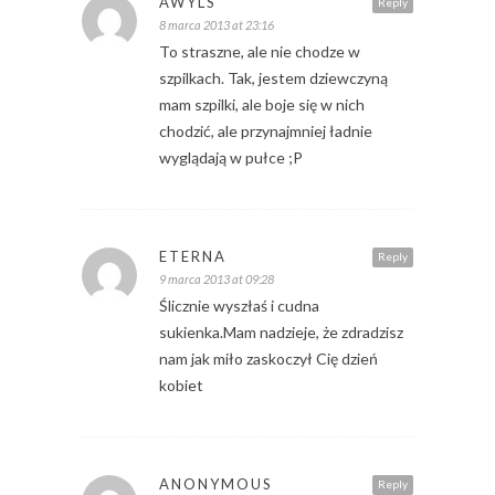
AWYLS
Reply
8 marca 2013 at 23:16
To straszne, ale nie chodze w
szpilkach. Tak, jestem dziewczyną
mam szpilki, ale boje się w nich
chodzić, ale przynajmniej ładnie
wyglądają w pułce ;P
ETERNA
Reply
9 marca 2013 at 09:28
Ślicznie wyszłaś i cudna
sukienka.Mam nadzieje, że zdradzisz
nam jak miło zaskoczył Cię dzień
kobiet
ANONYMOUS
Reply