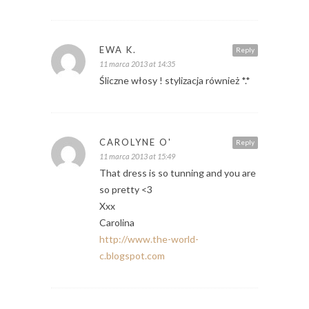
EWA K.
Reply
11 marca 2013 at 14:35
Śliczne włosy ! stylizacja również *.*
CAROLYNE O'
Reply
11 marca 2013 at 15:49
That dress is so tunning and you are
so pretty <3
Xxx
Carolina
http://www.the-world-
c.blogspot.com