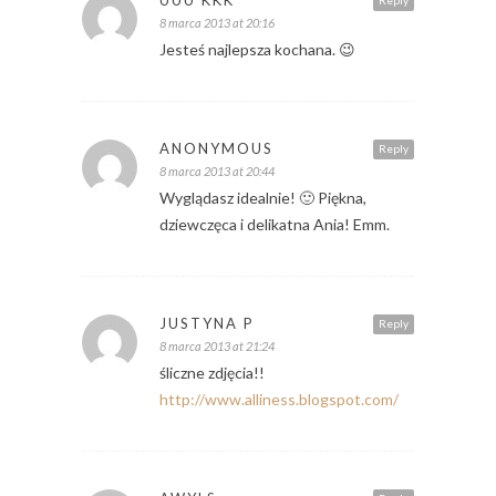
UUU KKK
Reply
8 marca 2013 at 20:16
Jesteś najlepsza kochana. 😉
ANONYMOUS
Reply
8 marca 2013 at 20:44
Wyglądasz idealnie! 🙂 Piękna,
dziewczęca i delikatna Ania! Emm.
JUSTYNA P
Reply
8 marca 2013 at 21:24
śliczne zdjęcia!!
http://www.alliness.blogspot.com/