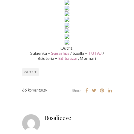
Outfit:
Sukienka –
S
ugarlips
/ Szpilki –
TUTAJ
/
Biżuteria
–
Edibaazar
, Monnari
OUTFIT
66 komentarzy
Share
Rosalieeve