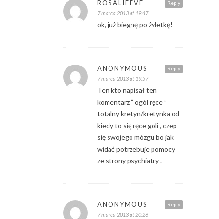
ROSALIEEVE
Reply
7 marca 2013 at 19:47
ok, już biegnę po żyletkę!
ANONYMOUS
Reply
7 marca 2013 at 19:57
Ten kto napisał ten
komentarz ” ogól ręce ”
totalny kretyn/kretynka od
kiedy to się ręce goli , czep
się swojego mózgu bo jak
widać potrzebuje pomocy
ze strony psychiatry .
ANONYMOUS
Reply
7 marca 2013 at 20:26