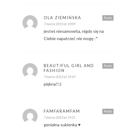
OLA ZIEMIŃSKA
Reply
7 marca 2013 at 19:09
jesteś niesamowita, nigdy się na
Ciebie napatrzeć nie mogę :*
BEAUTIFUL GIRL AND
Reply
FASHION
7 marca 2013 at 19:19
piękna!!:)
FAMFARAMFAM
Reply
7 marca 2013 at 19:21
genialna sukienka ♥