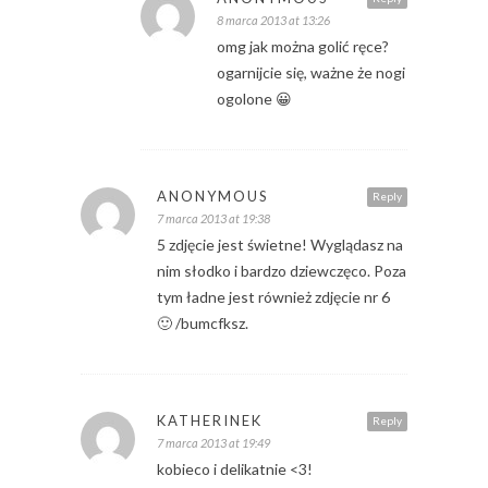
8 marca 2013 at 13:26
omg jak można golić ręce?
ogarnijcie się, ważne że nogi
ogolone 😀
ANONYMOUS
Reply
7 marca 2013 at 19:38
5 zdjęcie jest świetne! Wyglądasz na
nim słodko i bardzo dziewczęco. Poza
tym ładne jest również zdjęcie nr 6
🙂 /bumcfksz.
KATHERINEK
Reply
7 marca 2013 at 19:49
kobieco i delikatnie <3!