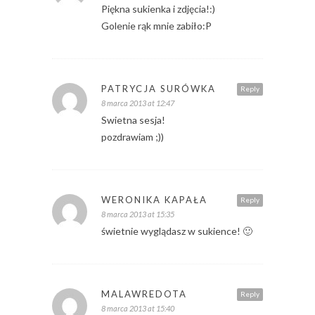
Piękna sukienka i zdjęcia!:)
Golenie rąk mnie zabiło:P
PATRYCJA SURÓWKA
Reply
8 marca 2013 at 12:47
Swietna sesja!
pozdrawiam ;))
WERONIKA KAPAŁA
Reply
8 marca 2013 at 15:35
świetnie wyglądasz w sukience! 🙂
MALAWREDOTA
Reply
8 marca 2013 at 15:40