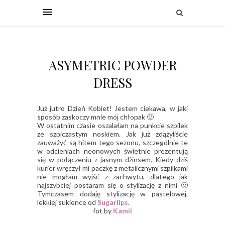
ASYMETRIC POWDER
DRESS
Już jutro Dzień Kobiet! Jestem ciekawa, w jaki
sposób zaskoczy mnie mój chłopak 🙂
W ostatnim czasie oszalałam na punkcie szpilek
ze szpiczastym noskiem. Jak już zdążyliście
zauważyć są hitem tego sezonu, szczególnie te
w odcieniach neonowych świetnie prezentują
się w połączeniu z jasnym dżinsem. Kiedy dziś
kurier wręczył mi paczkę z metalicznymi szpilkami
nie mogłam wyjść z zachwytu, dlatego jak
najszybciej postaram się o stylizację z nimi 🙂
Tymczasem dodaję stylizację w pastelowej,
lekkiej sukience od
Sugarlips
.
fot by
Kamil