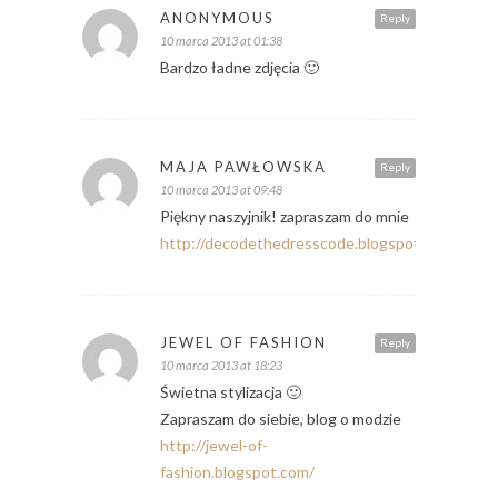
ANONYMOUS
Reply
10 marca 2013 at 01:38
Bardzo ładne zdjęcia 🙂
MAJA PAWŁOWSKA
Reply
10 marca 2013 at 09:48
Piękny naszyjnik! zapraszam do mnie
http://decodethedresscode.blogspot.com/
JEWEL OF FASHION
Reply
10 marca 2013 at 18:23
Świetna stylizacja 🙂
Zapraszam do siebie, blog o modzie
http://jewel-of-
fashion.blogspot.com/