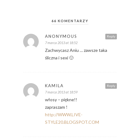
66 KOMENTARZY
ANONYMOUS
Reply
7 marca 2013 at 18:52
Zachwycasz Aniu … zawsze taka
śliczna i sexi 🙂
KAMILA
Reply
7 marca 2013 at 18:59
włosy – piękne!!
zapraszam !
http://WWW.LIVE-
STYLE20.BLOGSPOT.COM