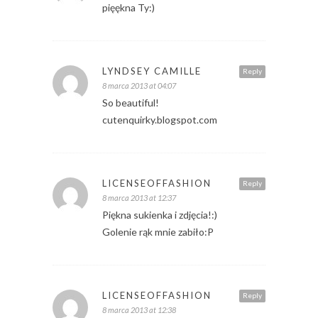
pięękna Ty:)
LYNDSEY CAMILLE
Reply
8 marca 2013 at 04:07
So beautiful!
cutenquirky.blogspot.com
LICENSEOFFASHION
Reply
8 marca 2013 at 12:37
Piękna sukienka i zdjęcia!:)
Golenie rąk mnie zabiło:P
LICENSEOFFASHION
Reply
8 marca 2013 at 12:38