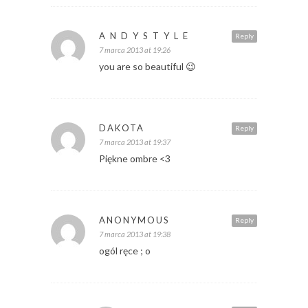
A N D Y S T Y L E
Reply
7 marca 2013 at 19:26
you are so beautiful 😉
DAKOTA
Reply
7 marca 2013 at 19:37
Piękne ombre <3
ANONYMOUS
Reply
7 marca 2013 at 19:38
ogól ręce ; o