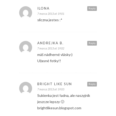
ILONA
Reply
7 marca 2013 at 19:01
sliczna jestes :*
ANDREJKA B.
Reply
7 marca 2013 at 19:02
máš nádherné vlásky:)
Užasné fotky!!
BRIGHT LIKE SUN
Reply
7 marca 2013 at 19:03
Sukienka jest ładna, ale naszyjnik
jeszcze lepszy 🙂
brightlikesun.blogspot.com