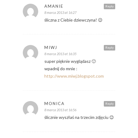
AMANIE
Reply
8 marca 2013 at 16:27
śliczna z Ciebie dziewczyna! 😉
MIWJ
Reply
8 marca 2013 at 16:35
super pięknie wyglądasz 🙂
wpadnij do mnie :
http://www.miwj.blogspot.com
MONICA
Reply
8 marca 2013 at 16:56
ślicznie wyszłaś na trzecim zdjęciu 😉