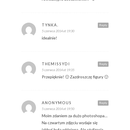
TYNKA.
Reply
5 czerwca 2014 at 19:30
idealnie!
THEMISSYDI
Reply
5 czerwca 2014 at 19:35
Przepięknie! 🙂 Zazdroszczę figury 🙂
ANONYMOUS
Reply
5 czerwca 2014 at 19:50
Moim zdaniem za dużo photoshopa…
Na czwartym zdjęciu wydaje się
jakbyś była wklejona..Ale stylizacja