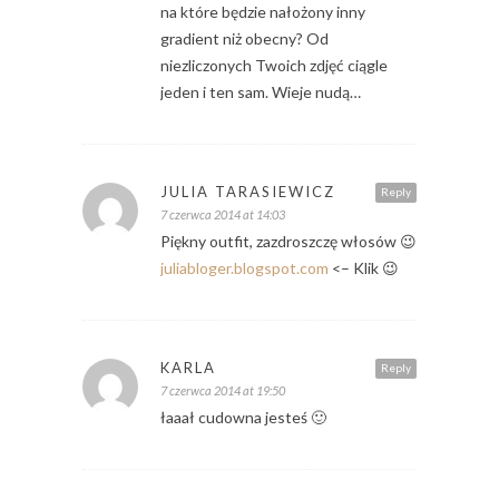
na które będzie nałożony inny
gradient niż obecny? Od
niezliczonych Twoich zdjęć ciągle
jeden i ten sam. Wieje nudą…
JULIA TARASIEWICZ
Reply
7 czerwca 2014 at 14:03
Piękny outfit, zazdroszczę włosów 😉
juliabloger.blogspot.com
<– Klik 😉
KARLA
Reply
7 czerwca 2014 at 19:50
łaaał cudowna jesteś 🙂