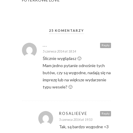
25 KOMENTARZY
...
Reply
5 czerwca 2014 at 18:14
Ślicznie wyglądasz 🙂
Mam jedno pytanie odnośnie tych
butów, czy są wygodne, nadają się na
imprezę lub na większe wydarzenie
typu wesele? 🙂
ROSALIEEVE
Reply
5 czerwca 2014 at 19:53
Tak, są bardzo wygodne <3