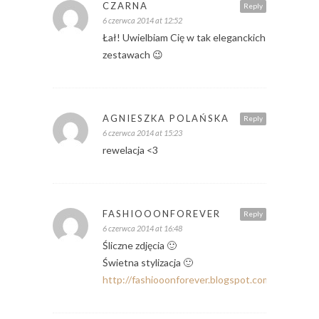
CZARNA
Reply
6 czerwca 2014 at 12:52
Łał! Uwielbiam Cię w tak eleganckich
zestawach 😉
AGNIESZKA POLAŃSKA
Reply
6 czerwca 2014 at 15:23
rewelacja <3
FASHIOOONFOREVER
Reply
6 czerwca 2014 at 16:48
Śliczne zdjęcia 🙂
Świetna stylizacja 🙂
http://fashiooonforever.blogspot.com/