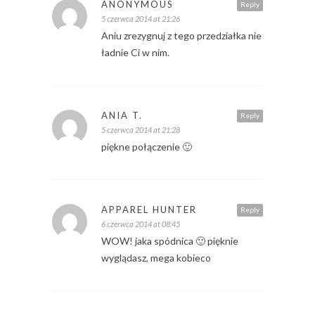
ANONYMOUS
Reply
5 czerwca 2014 at 21:26
Aniu zrezygnuj z tego przedziałka nie
ładnie Ci w nim.
ANIA T.
Reply
5 czerwca 2014 at 21:28
piękne połączenie 🙂
APPAREL HUNTER
Reply
6 czerwca 2014 at 08:45
WOW! jaka spódnica 🙂 pięknie
wyglądasz, mega kobieco