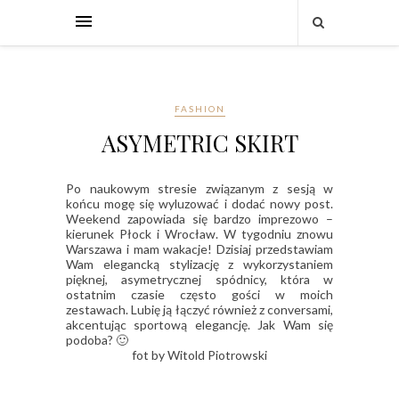
FASHION
ASYMETRIC SKIRT
Po naukowym stresie związanym z sesją w
końcu mogę się wyluzować i dodać nowy post.
Weekend zapowiada się bardzo imprezowo –
kierunek Płock i Wrocław. W tygodniu znowu
Warszawa i mam wakacje! Dzisiaj przedstawiam
Wam elegancką stylizację z wykorzystaniem
pięknej, asymetrycznej spódnicy, która w
ostatnim czasie często gości w moich
zestawach. Lubię ją łączyć również z conversami,
akcentując sportową elegancję. Jak Wam się
podoba? 🙂
fot by Witold Piotrowski