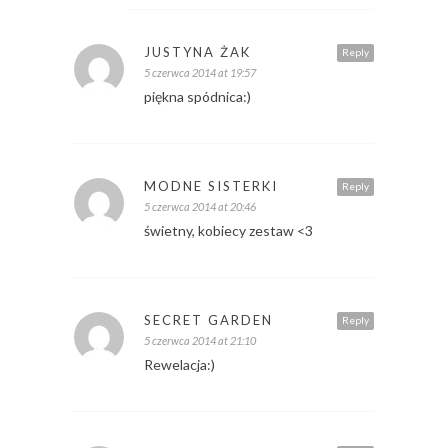
JUSTYNA ŻAK
Reply
5 czerwca 2014 at 19:57
piękna spódnica:)
MODNE SISTERKI
Reply
5 czerwca 2014 at 20:46
świetny, kobiecy zestaw <3
SECRET GARDEN
Reply
5 czerwca 2014 at 21:10
Rewelacja:)