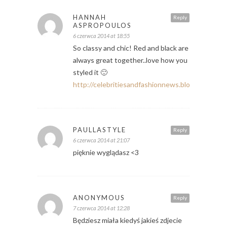
HANNAH
Reply
ASPROPOULOS
6 czerwca 2014 at 18:55
So classy and chic! Red and black are
always great together..love how you
styled it 🙂
http://celebritiesandfashionnews.blogspot.de/
PAULLASTYLE
Reply
6 czerwca 2014 at 21:07
pięknie wyglądasz <3
ANONYMOUS
Reply
7 czerwca 2014 at 12:28
Będziesz miała kiedyś jakieś zdjecie