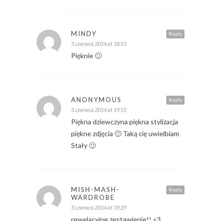
MINDY
Reply
5 czerwca 2014 at 18:53
Pięknie 🙂
ANONYMOUS
Reply
5 czerwca 2014 at 19:15
Piękna dziewczyna piękna stylizacja
piękne zdjęcia 🙂 Taką cię uwielbiam
Stały 🙂
MISH-MASH-
Reply
WARDROBE
5 czerwca 2014 at 19:29
rewelacyjne zestawienie!! <3