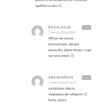
ogólnie na plus 🙂
ROSALIEEVE
Reply
5 czerwca 2014 at 20:05
Witek nie używa
photoshopa, zakupił
parasolkę, jakieś lampy i stąd
ten inny efekt 🙂
ANONYMOUS
Reply
9 czerwca 2014 at 12:31
na każdym zdjęciu
wyglądasz jak wklejona 🙂
hehe, dobre