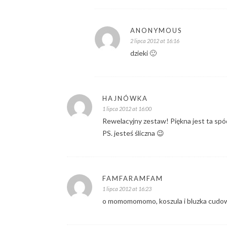
ANONYMOUS
2 lipca 2012 at 16:16
dzieki 🙂
HAJNÓWKA
1 lipca 2012 at 16:00
Rewelacyjny zestaw! Piękna jest ta spó
PS. jesteś śliczna 😉
FAMFARAMFAM
1 lipca 2012 at 16:23
o momomomomo, koszula i bluzka cudo