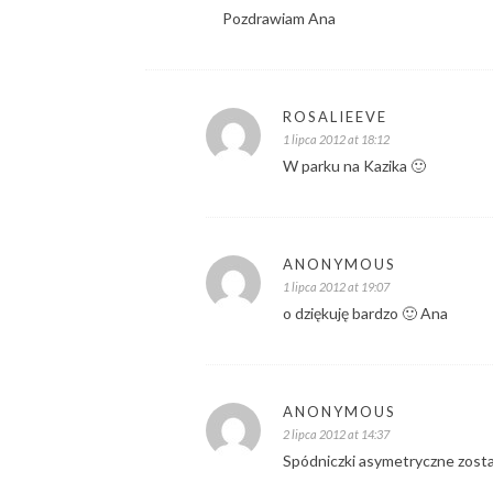
Pozdrawiam Ana
ROSALIEEVE
1 lipca 2012 at 18:12
W parku na Kazika 🙂
ANONYMOUS
1 lipca 2012 at 19:07
o dziękuję bardzo 🙂 Ana
ANONYMOUS
2 lipca 2012 at 14:37
Spódniczki asymetryczne zosta