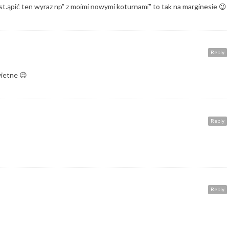
t.ąpić ten wyraz np” z moimi nowymi koturnami” to tak na marginesie 😉
Reply
wietne 😉
Reply
Reply