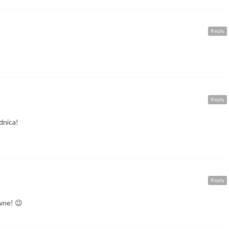
Reply
Reply
dnica!
Reply
wne! 😉