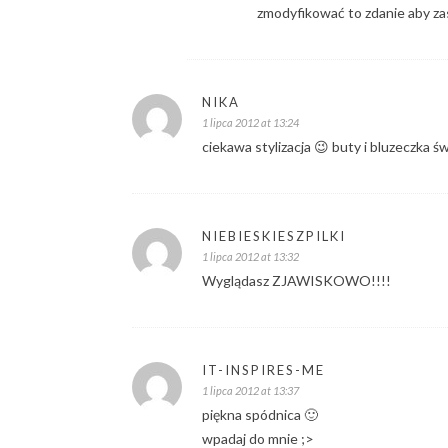
zmodyfikować to zdanie aby zas
NIKA
1 lipca 2012 at 13:24
ciekawa stylizacja 😉 buty i bluzeczka ś
NIEBIESKIESZPILKI
1 lipca 2012 at 13:32
Wyglądasz ZJAWISKOWO!!!!
IT-INSPIRES-ME
1 lipca 2012 at 13:37
piękna spódnica 🙂
wpadaj do mnie ;>