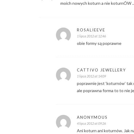
moich nowych koturn a nie koturnÓW 
ROSALIEEVE
1 lipca 2012 at 12:46
obie formy są poprawne
CATTIVO JEWELLERY
1 lipca 2012 at 14:09
poprawnie jest ‘koturnów’ tak 
ale poprawna forma to to nie j
ANONYMOUS
4 lipca 2012 at 09:26
Ani koturn ani koturnów. Jak 