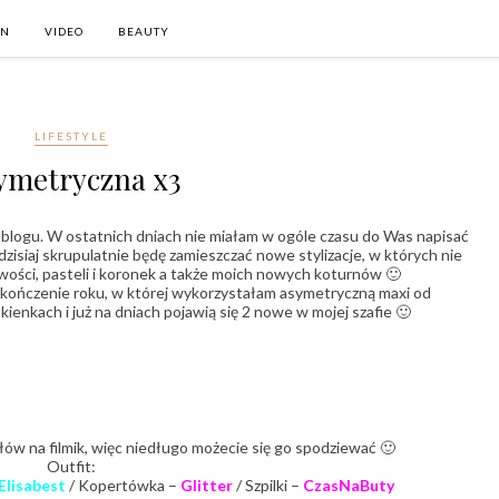
ON
VIDEO
BEAUTY
LIFESTYLE
ymetryczna x3
a blogu. W ostatnich dniach nie miałam w ogóle czasu do Was napisać
isiaj skrupulatnie będę zamieszczać nowe stylizacje, w których nie
ści, pasteli i koronek a także moich nowych koturnów 🙂
zakończenie roku, w której wykorzystałam asymetryczną maxi od
enkach i już na dniach pojawią się 2 nowe w mojej szafie 🙂
ów na filmik, więc niedługo możecie się go spodziewać 🙂
Outfit:
Elisabest
/ Kopertówka –
Glitter
/ Szpilki –
CzasNaButy