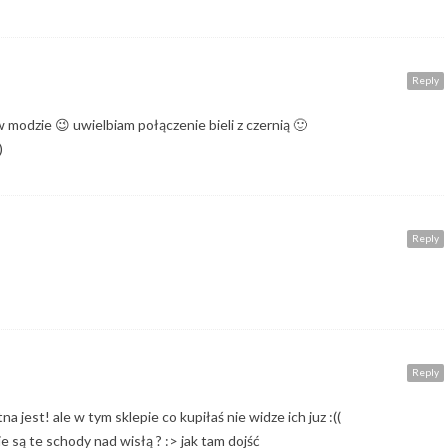
Reply
 modzie 😉 uwielbiam połączenie bieli z czernią 🙂
)
Reply
Reply
na jest! ale w tym sklepie co kupiłaś nie widze ich juz :((
 są te schody nad wisłą ? :> jak tam dojść