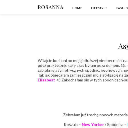
ROSANNA
HOME
LIFESTYLE
FASHI
As
Witajcie kochani po mojej dłuższej nieobecności n
gdyż praktycznie cały czas byłam poza domem. Od dz
zabraknie asymetrycznych spódnic, neonowych nowo
Tak jak obiecałam zamieszczam moją stylizację na 
Elisabest
<3 Zakochałam się w tych spódnicach/suki
Zebrałam już trochę nowych materiał
Koszula –
New Yorker
/ Spódnica –