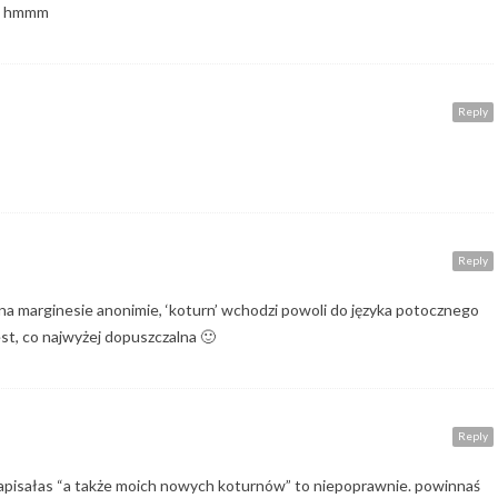
.. hmmm
Reply
Reply
na marginesie anonimie, ‘koturn’ wchodzi powoli do języka potocznego
est, co najwyżej dopuszczalna 🙂
Reply
napisałas “a także moich nowych koturnów” to niepoprawnie. powinnaś