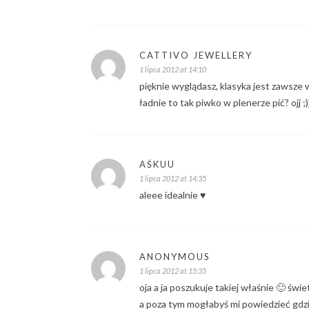
CATTIVO JEWELLERY
1 lipca 2012 at 14:10
pięknie wyglądasz, klasyka jest zawsze w
ładnie to tak piwko w plenerze pić? ojj ;)
AŚKUU
1 lipca 2012 at 14:35
aleee idealnie ♥
ANONYMOUS
1 lipca 2012 at 15:35
oja a ja poszukuje takiej właśnie 🙂 świet
a poza tym mogłabyś mi powiedzieć gdzie