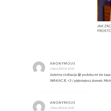
JAK ZRO
PROST
ANONYMOUS
1 lipca 2012 at 12:43
świetna stylizacja 😀 podoba mi sie taaa
WAKACJE <3 / piękniejesz ziomek. Mich
ANONYMOUS
1 lipca 2012 at 12:45