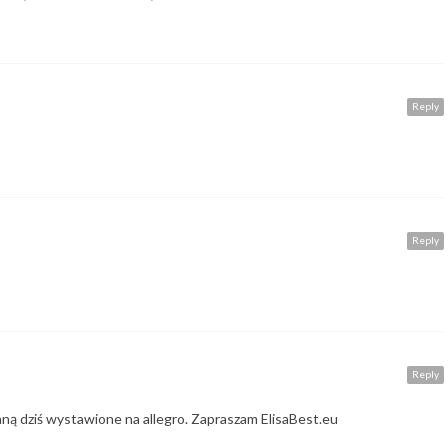
Reply
Reply
Reply
ną dziś wystawione na allegro. Zapraszam ElisaBest.eu