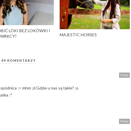
BIĆ LOKI BEZ LOKÓWKI I
MAJESTIC HORSES
OWNICY?
49 KOMENTARZY
Reply
 spódnica ;> mhm ;d Gdzie u nas są takie? ;o
aśka :*
Reply