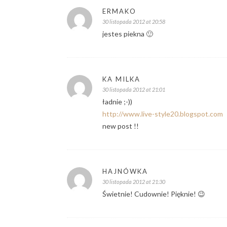
ERMAKO
30 listopada 2012 at 20:58
jestes piekna 🙂
KA MILKA
30 listopada 2012 at 21:01
ładnie ;-))
http://www.live-style20.blogspot.com
new post !!
HAJNÓWKA
30 listopada 2012 at 21:30
Świetnie! Cudownie! Pięknie! 😉