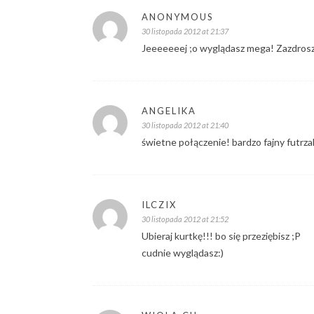
ANONYMOUS
30 listopada 2012 at 21:37
Jeeeeeeej ;o wyglądasz mega! Zazdroszcz
ANGELIKA
30 listopada 2012 at 21:40
świetne połączenie! bardzo fajny futrza
ILCZIX
30 listopada 2012 at 21:52
Ubieraj kurtkę!!! bo się przeziębisz ;P
cudnie wyglądasz:)