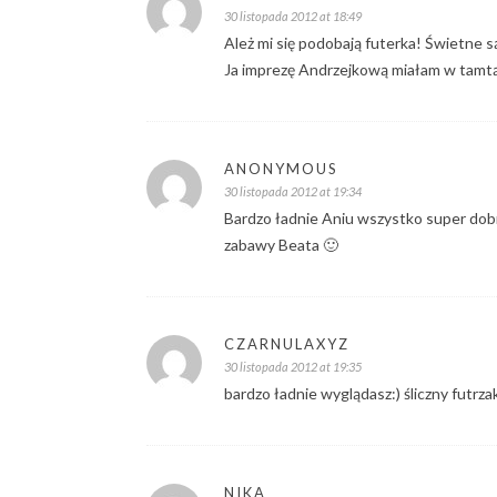
30 listopada 2012 at 18:49
Ależ mi się podobają futerka! Świetne są
Ja imprezę Andrzejkową miałam w tamtą
ANONYMOUS
30 listopada 2012 at 19:34
Bardzo ładnie Aniu wszystko super dobra
zabawy Beata 🙂
CZARNULAXYZ
30 listopada 2012 at 19:35
bardzo ładnie wyglądasz:) śliczny futrzak
NIKA