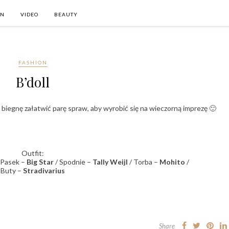
ON
VIDEO
BEAUTY
FASHION
B’doll
 i biegnę załatwić parę spraw, aby wyrobić się na wieczorną imprezę 🙂
Outfit:
 Pasek –
Big Star
/ Spodnie –
Tally Weijl
/ Torba –
Mohito
/
Buty –
Stradivarius
Share