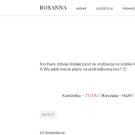
ROSANNA
HOME
LIFESTYLE
FASHI
Kochani, dzisiaj dodaję post ze stylizacją na szybko
A Wy jakie macie plany na andrzejkową noc? 🙂
Kamizelka –
TUTAJ
/
Koszula
– H&M /
OUTFIT
63 komentarze