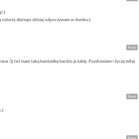
!:)
 sobotę dlatego dzisiaj odpoczywam w domku:)
Reply
ne :)) też mam taką kamizelkę bardzo ja lubię .Pozdrawiam i życzę miłej
Reply
:)
Reply