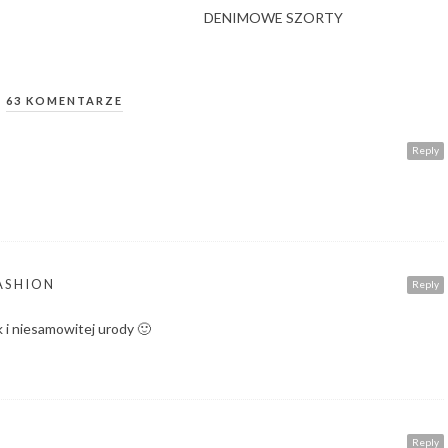
DENIMOWE SZORTY
63 KOMENTARZE
Reply
ASHION
Reply
ak i niesamowitej urody 🙂
Reply