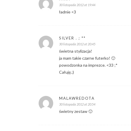
30 listopada 2012 at 19:44
ładnie <3
SILVER . ; **
30 listopada 2012 at 20:45
świetna stylizacja!
ja mam takie czarne futerko! 🙂
powodzonka na imprezce. <33 ;*
Całuję.;)
MALAWREDOTA
30 listopada 2012 at 20:54
świetny zestaw 🙂