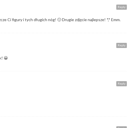
Reply
e Ci figury i tych długich nóg! 🙂 Drugie zdjęcie najlepsze! *,* Emm.
Reply
k! 😀
Reply