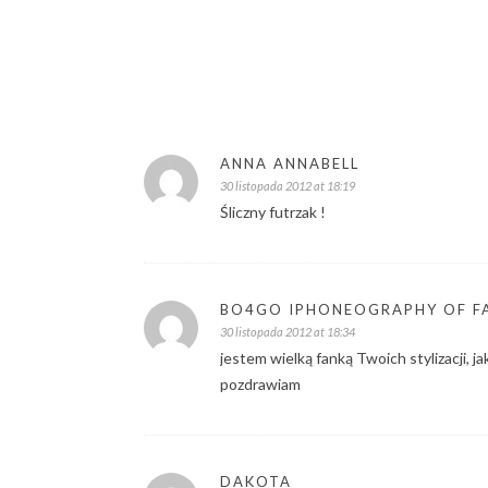
ANNA ANNABELL
30 listopada 2012 at 18:19
Śliczny futrzak !
BO4GO IPHONEOGRAPHY OF F
30 listopada 2012 at 18:34
jestem wielką fanką Twoich stylizacji, j
pozdrawiam
DAKOTA