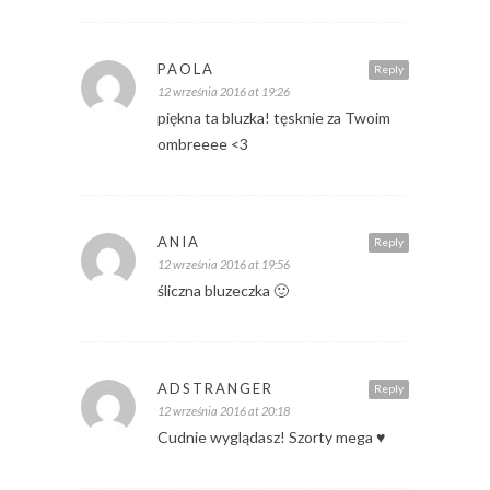
PAOLA
Reply
12 września 2016 at 19:26
piękna ta bluzka! tęsknie za Twoim
ombreeee <3
ANIA
Reply
12 września 2016 at 19:56
śliczna bluzeczka 🙂
ADSTRANGER
Reply
12 września 2016 at 20:18
Cudnie wyglądasz! Szorty mega ♥