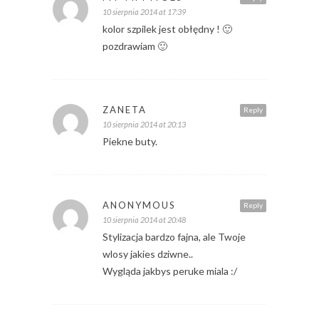
10 sierpnia 2014 at 17:39
kolor szpilek jest obłędny ! 🙂
pozdrawiam 🙂
ZANETA
Reply
10 sierpnia 2014 at 20:13
Piekne buty.
ANONYMOUS
Reply
10 sierpnia 2014 at 20:48
Stylizacja bardzo fajna, ale Twoje
wlosy jakies dziwne..
Wygląda jakbys peruke miala :/