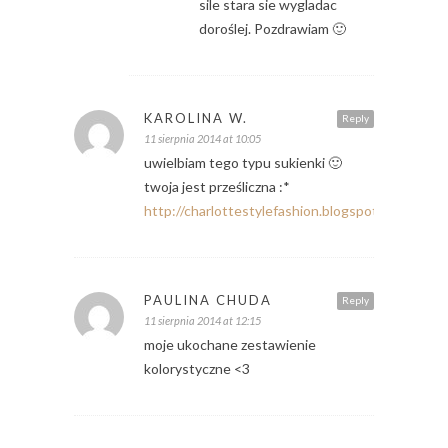
sile stara sie wygladac
doroślej. Pozdrawiam 🙂
KAROLINA W.
Reply
11 sierpnia 2014 at 10:05
uwielbiam tego typu sukienki 🙂
twoja jest prześliczna :*
http://charlottestylefashion.blogspot.com/
PAULINA CHUDA
Reply
11 sierpnia 2014 at 12:15
moje ukochane zestawienie
kolorystyczne <3