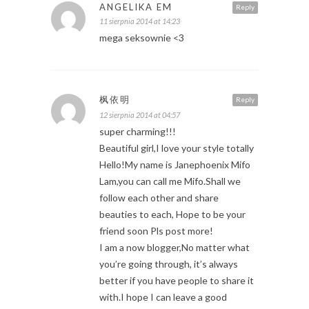
ANGELIKA EM
Reply
11 sierpnia 2014 at 14:23
mega seksownie <3
枫依明
Reply
12 sierpnia 2014 at 04:57
super charming!!!
Beautiful girl,I love your style totally
Hello!My name is Janephoenix Mifo
Lam,you can call me Mifo.Shall we
follow each other and share
beauties to each, Hope to be your
friend soon Pls post more!
I am a now blogger,No matter what
you’re going through, it’s always
better if you have people to share it
with.I hope I can leave a good