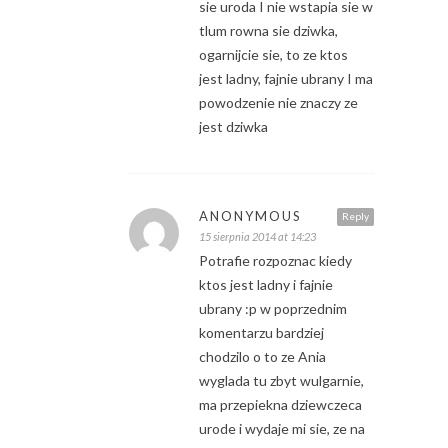
sie uroda I nie wstapia sie w
tlum rowna sie dziwka,
ogarnijcie sie, to ze ktos
jest ladny, fajnie ubrany I ma
powodzenie nie znaczy ze
jest dziwka
ANONYMOUS
Reply
15 sierpnia 2014 at 14:23
Potrafie rozpoznac kiedy
ktos jest ladny i fajnie
ubrany :p w poprzednim
komentarzu bardziej
chodzilo o to ze Ania
wyglada tu zbyt wulgarnie,
ma przepiekna dziewczeca
urode i wydaje mi sie, ze na