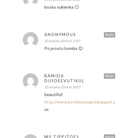
boska sukienka 🙂
ANONYMOUS
Reply
10 sierpnia 2014 at 13:07
Po prostu bomba 😉
RAMIDA
Reply
DUSDEEVUTIKUL
10 sierpnia 2014 at 16:07
beautiful!
http://www.bstylevoyage.blogspot.com
xx
MY TIPPITOES
Reply