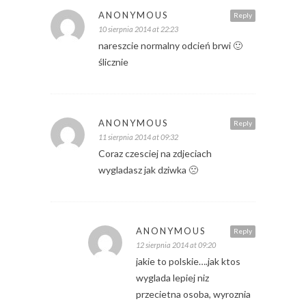
ANONYMOUS
Reply
10 sierpnia 2014 at 22:23
nareszcie normalny odcień brwi 🙂
ślicznie
ANONYMOUS
Reply
11 sierpnia 2014 at 09:32
Coraz czesciej na zdjeciach
wygladasz jak dziwka 🙁
ANONYMOUS
Reply
12 sierpnia 2014 at 09:20
jakie to polskie….jak ktos
wyglada lepiej niz
przecietna osoba, wyroznia