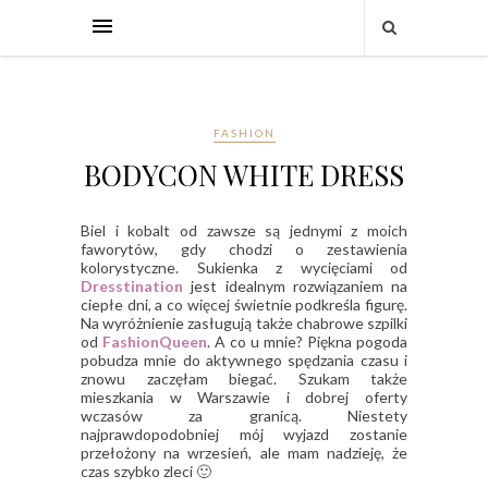
FASHION
BODYCON WHITE DRESS
Biel i kobalt od zawsze są jednymi z moich
faworytów, gdy chodzi o zestawienia
kolorystyczne. Sukienka z wycięciami od
Dresstination
jest idealnym rozwiązaniem na
ciepłe dni, a co więcej świetnie podkreśla figurę.
Na wyróżnienie zasługują także chabrowe szpilki
od
FashionQueen
. A co u mnie? Piękna pogoda
pobudza mnie do aktywnego spędzania czasu i
znowu zaczęłam biegać. Szukam także
mieszkania w Warszawie i dobrej oferty
wczasów za granicą. Niestety
najprawdopodobniej mój wyjazd zostanie
przełożony na wrzesień, ale mam nadzieję, że
czas szybko zleci 🙂