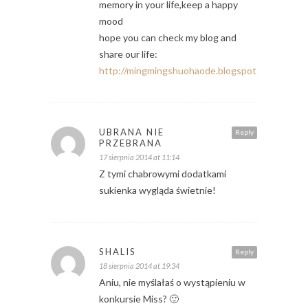
memory in your life,keep a happy
mood
hope you can check my blog and
share our life:
http://mingmingshuohaode.blogspot.com/
UBRANA NIE
Reply
PRZEBRANA
17 sierpnia 2014 at 11:14
Z tymi chabrowymi dodatkami
sukienka wygląda świetnie!
SHALIS
Reply
18 sierpnia 2014 at 19:34
Aniu, nie myślałaś o wystąpieniu w
konkursie Miss? 🙂