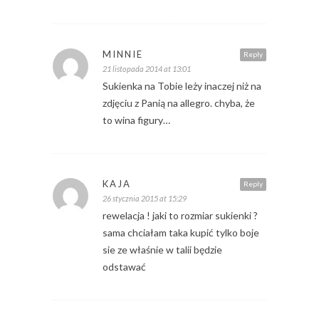
MINNIE
Reply
21 listopada 2014 at 13:01
Sukienka na Tobie leży inaczej niż na
zdjęciu z Panią na allegro. chyba, że
to wina figury…
KAJA
Reply
26 stycznia 2015 at 15:29
rewelacja ! jaki to rozmiar sukienki ?
sama chciałam taka kupić tylko boje
sie ze właśnie w talii będzie
odstawać