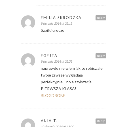
EMILIA SKRODZKA
Reply
9 sierpnia 2014 at 23:13
Szpilki urocze
EGEJTA
Reply
9 sierpnia 2014 at 23:53
naprawde nie wiem jak to robisz ale
twoje zawsze wygladaja
perfekcyjnie… no a stylyzacja –
PIERWSZA KLASA!
BLOGDROBE
ANIA T.
Reply
10 sierpnia 2014 at 13:00