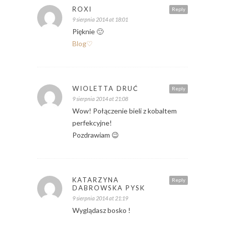
ROXI
Reply
9 sierpnia 2014 at 18:01
Pięknie 🙂
Blog♡
WIOLETTA DRUĆ
Reply
9 sierpnia 2014 at 21:08
Wow! Połączenie bieli z kobaltem
perfekcyjne!
Pozdrawiam 😉
KATARZYNA
Reply
DABROWSKA PYSK
9 sierpnia 2014 at 21:19
Wyglądasz bosko !