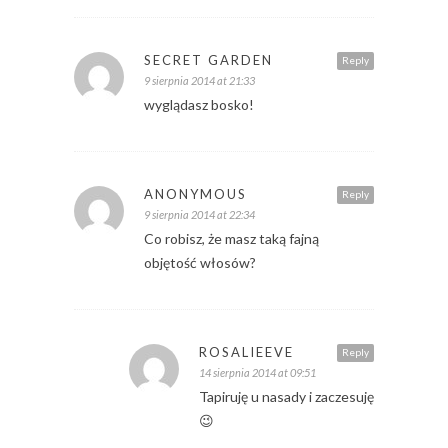
SECRET GARDEN
Reply
9 sierpnia 2014 at 21:33
wyglądasz bosko!
ANONYMOUS
Reply
9 sierpnia 2014 at 22:34
Co robisz, że masz taką fajną
objętość włosów?
ROSALIEEVE
Reply
14 sierpnia 2014 at 09:51
Tapiruję u nasady i zaczesuję
😉