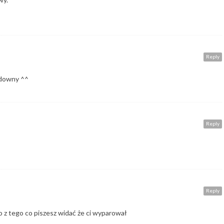
Reply
udowny ^^
Reply
Reply
bo z tego co piszesz widać że ci wyparował