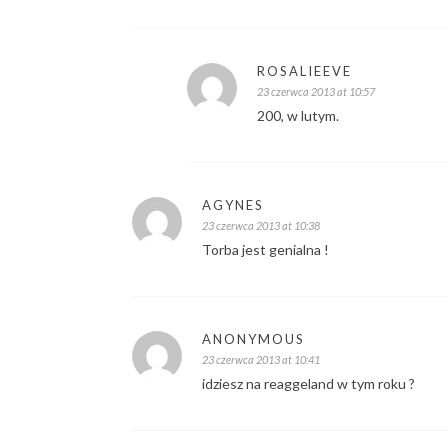
ROSALIEEVE
23 czerwca 2013 at 10:57
200, w lutym.
AGYNES
23 czerwca 2013 at 10:38
Torba jest genialna !
ANONYMOUS
23 czerwca 2013 at 10:41
idziesz na reaggeland w tym roku ?