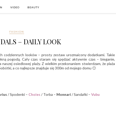
ON
VIDEO
BEAUTY
FASHION
DALS – DAILY LOOK
ch codziennych looków – prosty zestaw urozmaicony dodatkami. Takie
iękną pogodą. Cały czas staram się spędzać aktywnie czas – bieganie,
 naszej osiedlowej plaży. Z wielkim przekonaniem stwierdzam, że plaża
Sobótki, a co najlepsze znajduje się 300m od mojego domu 🙂
rius
/ Spodenki –
Choies
/ Torba –
Monnari
/ Sandałki –
Vubu