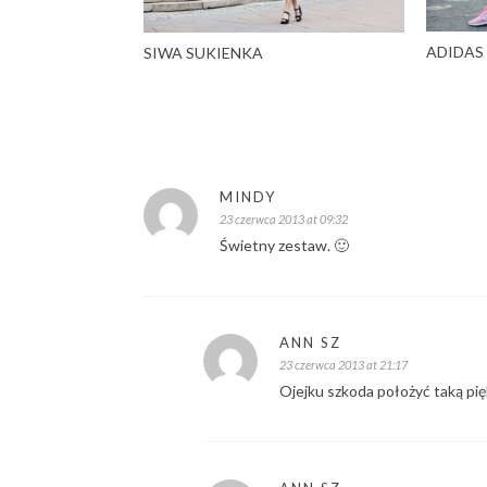
ADIDAS
SIWA SUKIENKA
MINDY
23 czerwca 2013 at 09:32
Świetny zestaw. 🙂
ANN SZ
23 czerwca 2013 at 21:17
Ojejku szkoda położyć taką pię