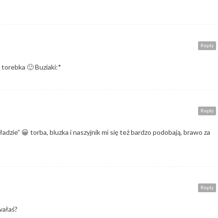
Reply
 torebka 🙂 Buziaki:*
Reply
dzie” 😀 torba, bluzka i naszyjnik mi się też bardzo podobają, brawo za
Reply
wałaś?