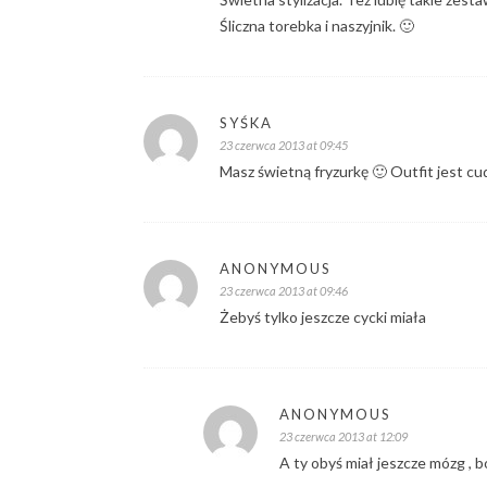
Śliczna torebka i naszyjnik. 🙂
SYŚKA
23 czerwca 2013 at 09:45
Masz świetną fryzurkę 🙂 Outfit jest c
ANONYMOUS
23 czerwca 2013 at 09:46
Żebyś tylko jeszcze cycki miała
ANONYMOUS
23 czerwca 2013 at 12:09
A ty obyś miał jeszcze mózg , 