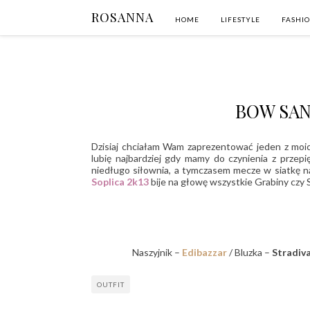
ROSANNA
HOME
LIFESTYLE
FASHI
BOW SAN
Dzisiaj chciałam Wam zaprezentować jeden z moi
lubię najbardziej gdy mamy do czynienia z przep
niedługo siłownia, a tymczasem mecze w siatkę na
Soplica 2k13
bije na głowę wszystkie Grabiny czy 
Naszyjnik –
Edibazzar
/ Bluzka –
Stradiva
OUTFIT