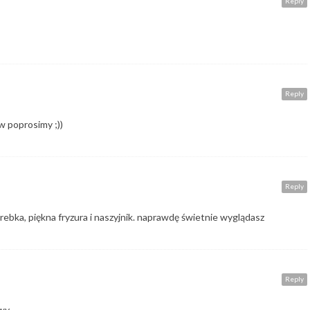
Reply
Reply
w poprosimy ;))
Reply
orebka, piękna fryzura i naszyjnik. naprawdę świetnie wyglądasz
Reply
wy.