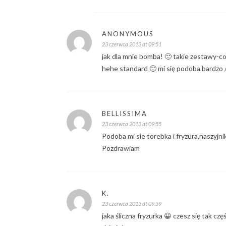
ANONYMOUS
23 czerwca 2013 at 09:51
jak dla mnie bomba! 🙂 takie zestawy-co
hehe standard 🙂 mi się podoba bardzo /
BELLISSIMA
23 czerwca 2013 at 09:55
Podoba mi sie torebka i fryzura,naszyjn
Pozdrawiam
K.
23 czerwca 2013 at 09:59
jaka śliczna fryzurka 😀 czesz się tak częś