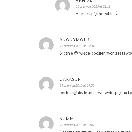
ANN SZ
23 czerwca 2013 at 21:19
A i masz piękne zäbki 😛
ANONYMOUS
23 czerwca 2013 at 09:34
Ślicznie 😉 więcej codziennych zestawó
DARKSUN
23 czerwca 2013 at 09:35
perfekcyjnie. letnio, zwiewnie. piękna t
NUMMI
23 czerwca 2013 at 09:42
Świetna stylizacja. Też lubię takie zesta