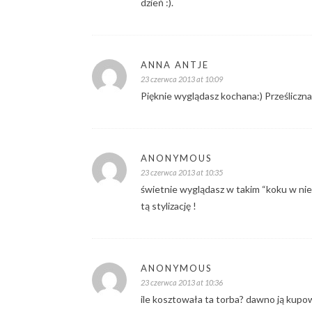
dzień :).
ANNA ANTJE
23 czerwca 2013 at 10:09
Pięknie wyglądasz kochana:) Prześliczna
ANONYMOUS
23 czerwca 2013 at 10:35
świetnie wyglądasz w takim “koku w nieła
tą stylizację !
ANONYMOUS
23 czerwca 2013 at 10:36
ile kosztowała ta torba? dawno ją kupo