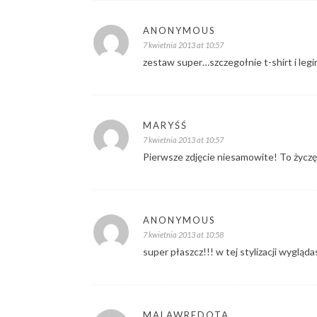
ANONYMOUS
7 kwietnia 2013 at 10:57
zestaw super…szczegołnie t-shirt i legi
MARYŚŚ
7 kwietnia 2013 at 10:57
Pierwsze zdjęcie niesamowite! To życzę 
ANONYMOUS
7 kwietnia 2013 at 10:58
super płaszcz!!! w tej stylizacji wygląd
MALAWREDOTA