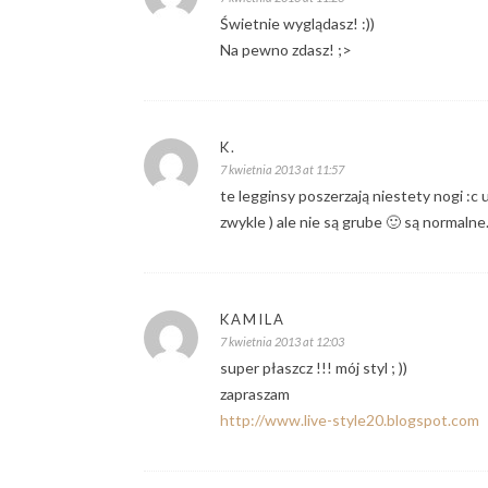
Świetnie wyglądasz! :))
Na pewno zdasz! ;>
K.
7 kwietnia 2013 at 11:57
te legginsy poszerzają niestety nogi :c 
zwykle ) ale nie są grube 🙂 są normalne
KAMILA
7 kwietnia 2013 at 12:03
super płaszcz !!! mój styl ; ))
zapraszam
http://www.live-style20.blogspot.com