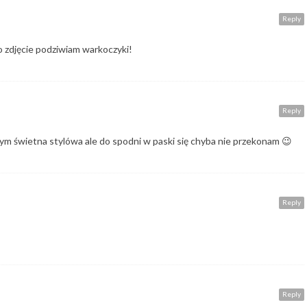
Reply
o zdjęcie podziwiam warkoczyki!
Reply
tym świetna stylówa ale do spodni w paski się chyba nie przekonam 😉
Reply
Reply