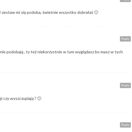
 zestaw mi się podoba, świetnie wszystko dobrałaś 🙂
Reply
ę nie podobają , ty też niekorzystnie w tym wyglądasz bo masz w tych
Reply
i czy wyszczuplają ? 🙂
Reply