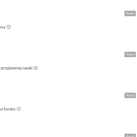
Reply
nsy 🙂
Reply
przyjemnej nauki :D.
Reply
asz bosko 🙂
Reply