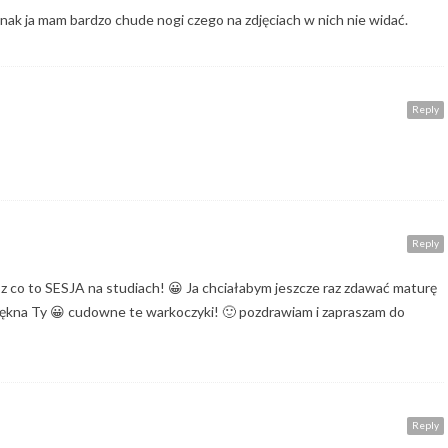
nak ja mam bardzo chude nogi czego na zdjęciach w nich nie widać.
Reply
Reply
z co to SESJA na studiach! 😀 Ja chciałabym jeszcze raz zdawać maturę
i piękna Ty 😀 cudowne te warkoczyki! 🙂 pozdrawiam i zapraszam do
Reply