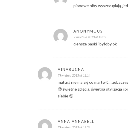
pionowe niby wyszczuplają, jed
ANONYMOUS
9 kwietnia 2013 at 13:02
cieńsze paski i byłoby ok
AINARUCNA
7 kwietnia 2013 at 11:14
maturą nie ma się co martwić… zobaczys
🙂 świetne zdjęcia, świetna stylizacja 
siebie 🙂
ANNA ANNABELL
7 kwietnia 2013 at 11:26