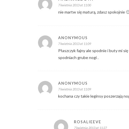
7 kwietnia 2013 at 11:00
nie martw się maturą, zdasz spokojnie 
ANONYMOUS
7 kwietnia 2013 at 11:09
Płaszczyk fajny ale spodnie i buty mi si
spodniach grube nogi .
ANONYMOUS
7 kwietnia 2013 at 11:09
kochana czy takie leginsy poszerzają nog
ROSALIEEVE
7 kwietnia 2013 at 11:27