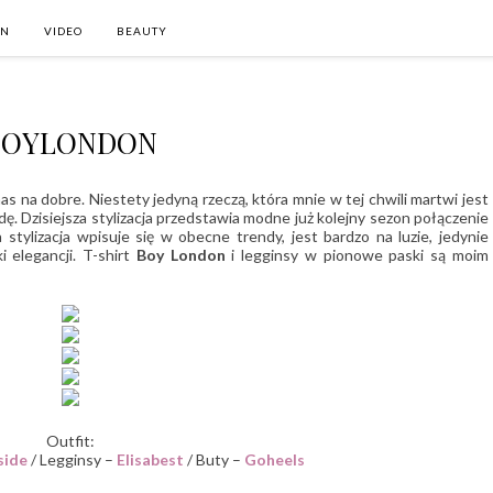
ON
VIDEO
BEAUTY
BOYLONDON
nas na dobre. Niestety jedyną rzeczą, która mnie w tej chwili martwi jest
dę. Dzisiejsza stylizacja przedstawia modne już kolejny sezon połączenie
a stylizacja wpisuje się w obecne trendy, jest bardzo na luzie, jedynie
 elegancji. T-shirt
Boy London
i legginsy w pionowe paski są moim
Outfit:
side
/ Legginsy –
Elisabest
/ Buty –
Goheels