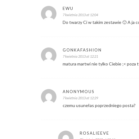
EWU
7 kwietnia 2013 at 12:04
Do twarzy Ci w takim zestawie 🙂 A ja c
GONKAFASHION
7 kwietnia 2013 at 12:21
matura martwi nie tylko Ciebie ;< poza 
ANONYMOUS
7 kwietnia 2013 at 12:29
czemu usunełas poprzedniego posta?
ROSALIEEVE