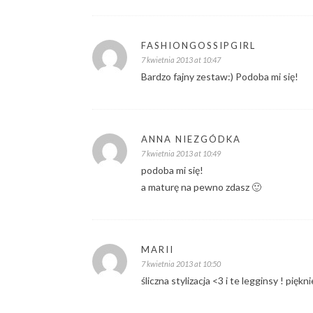
FASHIONGOSSIPGIRL
7 kwietnia 2013 at 10:47
Bardzo fajny zestaw:) Podoba mi się!
ANNA NIEZGÓDKA
7 kwietnia 2013 at 10:49
podoba mi się!
a maturę na pewno zdasz 🙂
MARII
7 kwietnia 2013 at 10:50
śliczna stylizacja <3 i te legginsy ! piękni