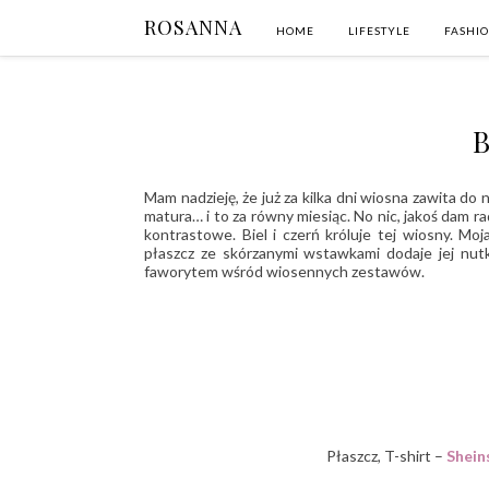
ROSANNA
HOME
LIFESTYLE
FASHI
Mam nadzieję, że już za kilka dni wiosna zawita do 
matura… i to za równy miesiąc. No nic, jakoś dam ra
kontrastowe. Biel i czerń króluje tej wiosny. Moj
płaszcz ze skórzanymi wstawkami dodaje jej nutki
faworytem wśród wiosennych zestawów.
Płaszcz, T-shirt –
Shein