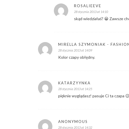
ROSALIEEVE
28 stycznia 2013 at 14:10
skąd wiedziałaś? 😀 Zawsze ch
MIRELLA SZYMONIAK - FASHI
28 stycznia 2013 at 14:09
Kolor czapy obłędny.
KATARZYYNKA
28 stycznia 2013 at 14:25
pięknie wyglądasz! pasuje Ci ta czapa 
ANONYMOUS
28 stycznia 2013 at 14:32