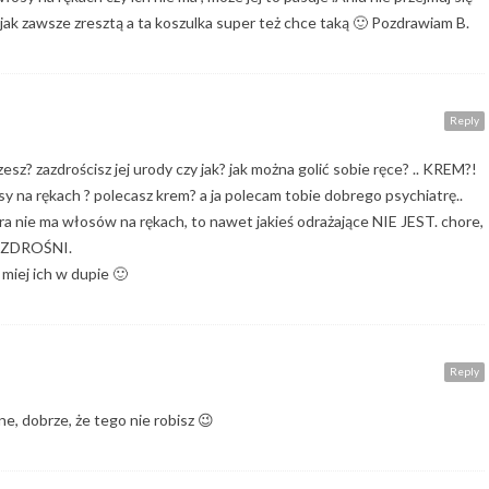
jak zawsze zresztą a ta koszulka super też chce taką 🙂 Pozdrawiam B.
Reply
zesz? zazdrościsz jej urody czy jak? jak można golić sobie ręce? .. KREM?!
na rękach ? polecasz krem? a ja polecam tobie dobrego psychiatrę..
ra nie ma włosów na rękach, to nawet jakieś odrażające NIE JEST. chore,
 ZAZDROŚNI.
i miej ich w dupie 🙂
Reply
ne, dobrze, że tego nie robisz 😉