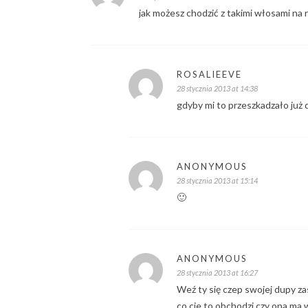
jak możesz chodzić z takimi włosami na
ROSALIEEVE
28 stycznia 2013 at 14:38
gdyby mi to przeszkadzało już 
ANONYMOUS
28 stycznia 2013 at 15:14
🙂
ANONYMOUS
28 stycznia 2013 at 16:27
Weź ty się czep swojej dupy z
co cie to obchodzi czy ona ma w