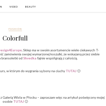
ON
VIDEO
BEAUTY
FASHION
Colorfull
esign4Europe
.
Sklep ma w swoim asortymencie wiele ciekawych T-
ość zamówienia swojej wymarzonej koszulki, ze wskazaną przez siebie
a bransoletki od
Shvedka
fajnie współgrają z całością.
rs, w którym do wygrania są bony na ciuchy
TUTAJ
🙂
 Galerią Wisła w Płocku – zapraszam więc na artykuł poświęcony mojej
osobie
TUTAJ
🙂