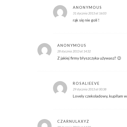
ANONYMOUS
31 stycznia 2013 at 16:03
rąk się nie goli !
ANONYMOUS
28 stycznia 2013 at 14:32
Z jakiej firmy błyszczyka używasz? 😉
ROSALIEEVE
29 stycznia 2013 at 00:38
Lovely czekoladowy, kupiłam 
CZARNULAXYZ