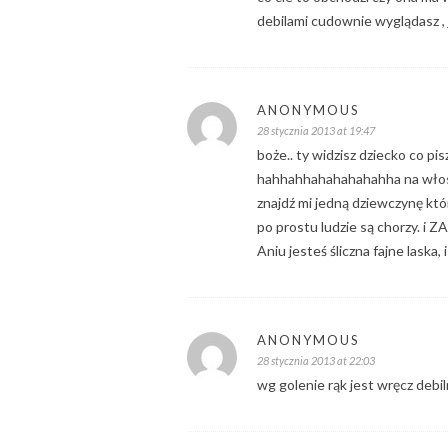
debilami cudownie wyglądasz , 
ANONYMOUS
28 stycznia 2013 at 19:47
boże.. ty widzisz dziecko co pis
hahhahhahahahahahha na włosy 
znajdź mi jedną dziewczynę któ
po prostu ludzie są chorzy. i
Aniu jesteś śliczna fajne laska, 
ANONYMOUS
28 stycznia 2013 at 22:03
wg golenie rąk jest wręcz debil