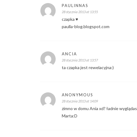
PAULINNAS
28 stycznia 2013 at 13:55
czapka ♥
paulla-blog.blogspot.com
ANCIA
28 stycznia 2013 at 13:57
ta czapka jest rewelacyjna:)
ANONYMOUS
28 stycznia 2013 at 14:09
zimno w domu Ania xd? ładnie wyglądas
Marta:D