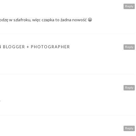
Reply
odzę w szlafroku, więc czapka to żadna nowość 😀
ON BLOGGER + PHOTOGRAPHER
Reply
Reply

Reply