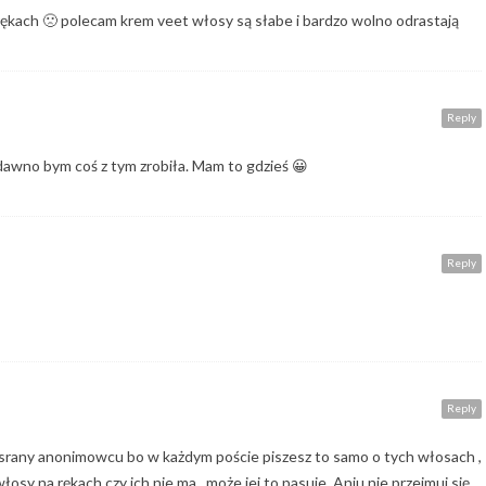
 rękach 🙁 polecam krem veet włosy są słabe i bardzo wolno odrastają
Reply
dawno bym coś z tym zrobiła. Mam to gdzieś 😀
Reply
Reply
asrany anonimowcu bo w każdym poście piszesz to samo o tych włosach ,
łosy na rękach czy ich nie ma , może jej to pasuje .Aniu nie przejmuj się