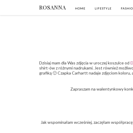
ROSANNA
HOME
LIFESTYLE
FASHI
Dzisiaj mam dla Was zdjęcia w uroczej koszulce od
D
shirt-ów z różnymi nadrukami. Jest również możliw
grafiką 🙂 Czapka Carhartt nadaje zdjęciom koloru, 
Zapraszam na walentynkowy konku
Jak wspominałam wcześniej, zaczęłam współpracę z