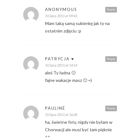
ANONYMOUS
Reply
31 lipca 2011 at 09:43
Mam taką samą sukienkę jak ty na
ostatnim zdjęciu :p
PATRYCJA ♥
Reply
31 lipca 2011 at 14:14
aleś Ty ładna 🙂
fajne wakacje masz 🙂 =)
PAULINÉ
Reply
31 lipca 2011 at 16:28
ha, świetne foty, nigdy nie byłam w
Chorwacji ale musi być tam pięknie
^^