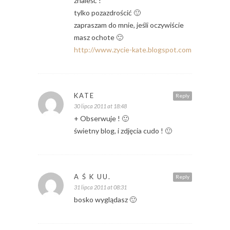
znaleść !
tylko pozazdrościć 🙂
zapraszam do mnie, jeśli oczywiście
masz ochote 🙂
http://www.zycie-kate.blogspot.com
KATE
Reply
30 lipca 2011 at 18:48
+ Obserwuje ! 🙂
świetny blog, i zdjęcia cudo ! 🙂
A Ś K UU.
Reply
31 lipca 2011 at 08:31
bosko wyglądasz 🙂