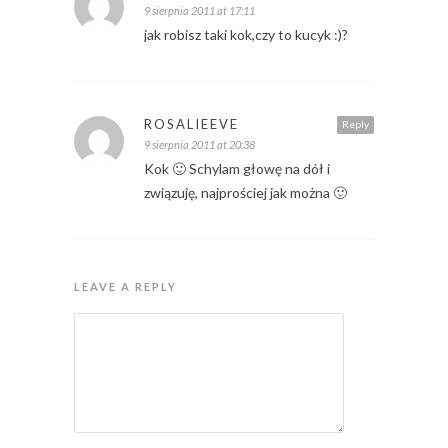
9 sierpnia 2011 at 17:11
jak robisz taki kok,czy to kucyk :)?
ROSALIEEVE
Reply
9 sierpnia 2011 at 20:38
Kok 🙂 Schylam głowę na dół i
związuję, najprościej jak można 🙂
LEAVE A REPLY