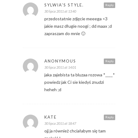
SYLWIA'S STYLE.
Reply
30 lipca 2011 at 13:40
przedostatnie zdjęcie meeega <3
jakie masz długie noogi ; dd maax ;d
zapraszam do mnie 🙂
ANONYMOUS
Reply
30 lipca 2011 at 14:01
jaka zajebista ta bluzaa rozowa *____*
powiedz jak Ci sie kiedyś znudzi
heheh ;d
KATE
Reply
30 lipca 2011 at 18:47
ojj ja również chciałabym się tam