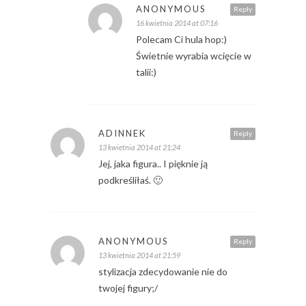
ANONYMOUS
Reply
16 kwietnia 2014 at 07:16
Polecam Ci hula hop:)
Świetnie wyrabia wcięcie w
talii:)
ADINNEK
Reply
13 kwietnia 2014 at 21:24
Jej, jaka figura.. I pięknie ją
podkreśliłaś. 🙂
ANONYMOUS
Reply
13 kwietnia 2014 at 21:59
stylizacja zdecydowanie nie do
twojej figury;/