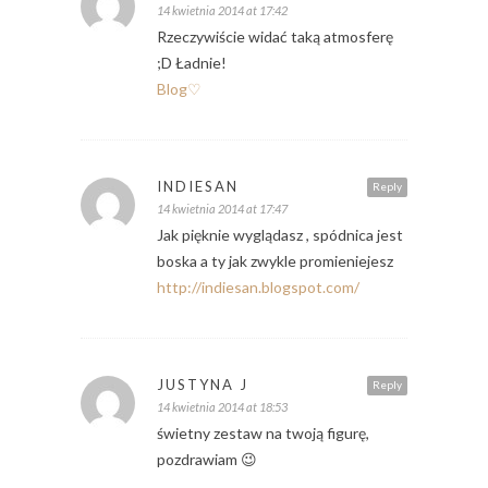
14 kwietnia 2014 at 17:42
Rzeczywiście widać taką atmosferę
;D Ładnie!
Blog♡
INDIESAN
Reply
14 kwietnia 2014 at 17:47
Jak pięknie wyglądasz , spódnica jest
boska a ty jak zwykle promieniejesz
http://indiesan.blogspot.com/
JUSTYNA J
Reply
14 kwietnia 2014 at 18:53
świetny zestaw na twoją figurę,
pozdrawiam 😉