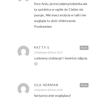
Sory Aniu, jesteś piękną kobietka ale
ta spódnica w ogóle do Ciebie nie
pasuje.. Nie masz wcięcia w talii i nie
wygląda to dość efektownie.
Pozdrawiam
PATTY S
Reply
15 kwietnia 2014 at 15:57
cudowna stylizacja! i świetne zdjęcia.
🙂
OLA HERMAN
Reply
15 kwietnia 2014 at 21:44
fantastycznie wyglądasz!