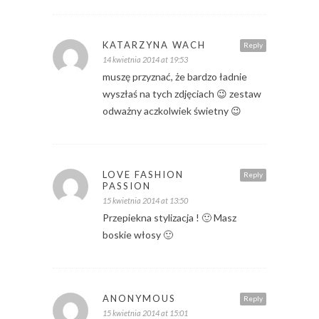
KATARZYNA WACH
Reply
14 kwietnia 2014 at 19:53
muszę przyznać, że bardzo ładnie
wyszłaś na tych zdjęciach 😉 zestaw
odważny aczkolwiek świetny 😉
LOVE FASHION
Reply
PASSION
15 kwietnia 2014 at 13:50
Przepiekna stylizacja ! 🙂 Masz
boskie włosy 🙂
ANONYMOUS
Reply
15 kwietnia 2014 at 15:01