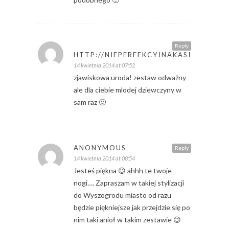
Reply
HTTP://NIEPERFEKCYJNAKASIA.BLOGS
14 kwietnia 2014 at 07:52
zjawiskowa uroda! zestaw odważny
ale dla ciebie mlodej dziewczyny w
sam raz 🙂
ANONYMOUS
Reply
14 kwietnia 2014 at 08:54
Jesteś piękna 😉 ahhh te twoje
nogi…. Zapraszam w takiej stylizacji
do Wyszogrodu miasto od razu
będzie piękniejsze jak przejdzie się po
nim taki anioł w takim zestawie 😉