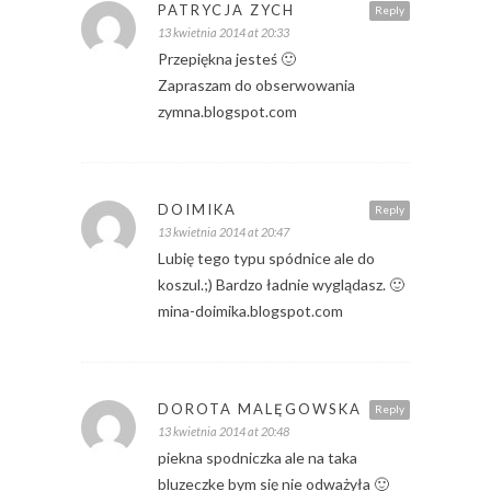
PATRYCJA ZYCH
Reply
13 kwietnia 2014 at 20:33
Przepiękna jesteś 🙂
Zapraszam do obserwowania
zymna.blogspot.com
DOIMIKA
Reply
13 kwietnia 2014 at 20:47
Lubię tego typu spódnice ale do
koszul.;) Bardzo ładnie wyglądasz. 🙂
mina-doimika.blogspot.com
DOROTA MALĘGOWSKA
Reply
13 kwietnia 2014 at 20:48
piekna spodniczka ale na taka
bluzeczke bym się nie odważyła 🙂