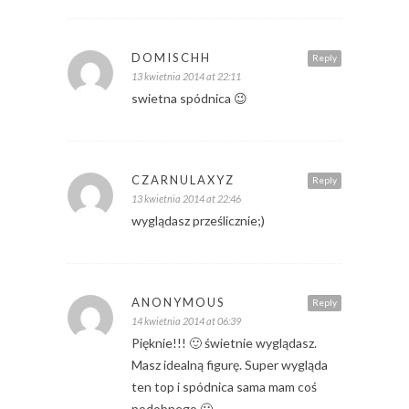
DOMISCHH
Reply
13 kwietnia 2014 at 22:11
swietna spódnica 😉
CZARNULAXYZ
Reply
13 kwietnia 2014 at 22:46
wyglądasz prześlicznie;)
ANONYMOUS
Reply
14 kwietnia 2014 at 06:39
Pięknie!!! 🙂 świetnie wyglądasz.
Masz idealną figurę. Super wygląda
ten top i spódnica sama mam coś
podobnego 🙂