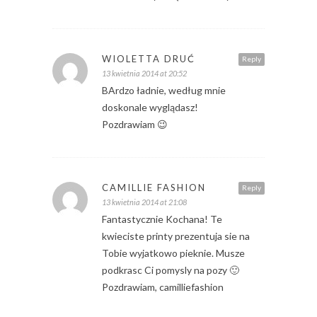
WIOLETTA DRUĆ
Reply
13 kwietnia 2014 at 20:52
BArdzo ładnie, według mnie
doskonale wyglądasz!
Pozdrawiam 😉
CAMILLIE FASHION
Reply
13 kwietnia 2014 at 21:08
Fantastycznie Kochana! Te
kwieciste printy prezentuja sie na
Tobie wyjatkowo pieknie. Musze
podkrasc Ci pomysly na pozy 🙂
Pozdrawiam, camilliefashion