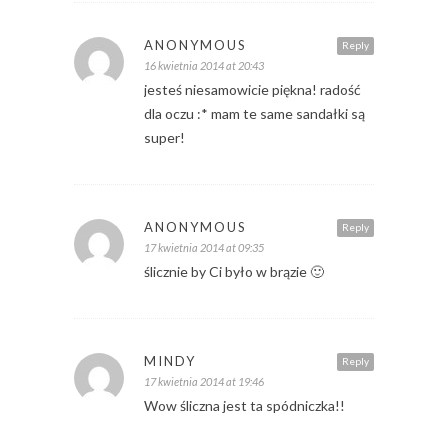
ANONYMOUS
Reply
16 kwietnia 2014 at 20:43
jesteś niesamowicie piękna! radość
dla oczu :* mam te same sandałki są
super!
ANONYMOUS
Reply
17 kwietnia 2014 at 09:35
ślicznie by Ci było w brązie 🙂
MINDY
Reply
17 kwietnia 2014 at 19:46
Wow śliczna jest ta spódniczka!!