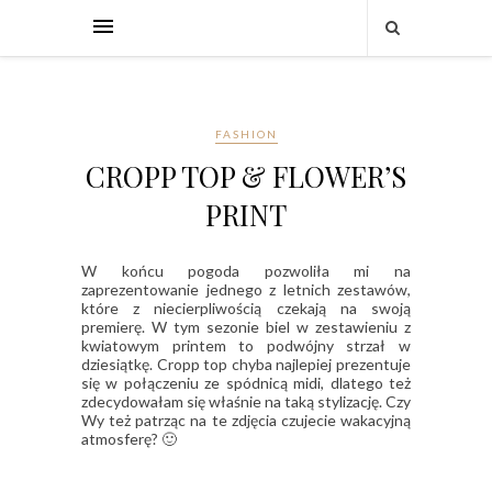
FASHION
CROPP TOP & FLOWER’S
PRINT
W końcu pogoda pozwoliła mi na
zaprezentowanie jednego z letnich zestawów,
które z niecierpliwością czekają na swoją
premierę. W tym sezonie biel w zestawieniu z
kwiatowym printem to podwójny strzał w
dziesiątkę. Cropp top chyba najlepiej prezentuje
się w połączeniu ze spódnicą midi, dlatego też
zdecydowałam się właśnie na taką stylizację. Czy
Wy też patrząc na te zdjęcia czujecie wakacyjną
atmosferę? 🙂