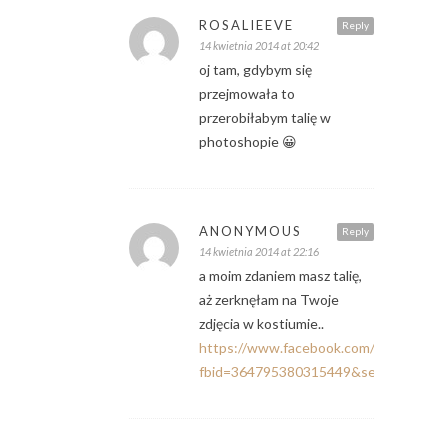
ROSALIEEVE
Reply
14 kwietnia 2014 at 20:42
oj tam, gdybym się
przejmowała to
przerobiłabym talię w
photoshopie 😀
ANONYMOUS
Reply
14 kwietnia 2014 at 22:16
a moim zdaniem masz talię,
aż zerknęłam na Twoje
zdjęcia w kostiumie..
https://www.facebook.com/photo.php?
fbid=364795380315449&set=a.36671