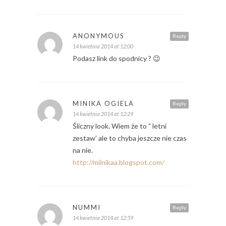
ANONYMOUS
Reply
14 kwietnia 2014 at 12:00
Podasz link do spodnicy ? 😉
MINIKA OGIELA
Reply
14 kwietnia 2014 at 12:29
Śliczny look. Wiem że to ” letni
zestaw’ ale to chyba jeszcze nie czas
na nie.
http://miinikaa.blogspot.com/
NUMMI
Reply
14 kwietnia 2014 at 12:59