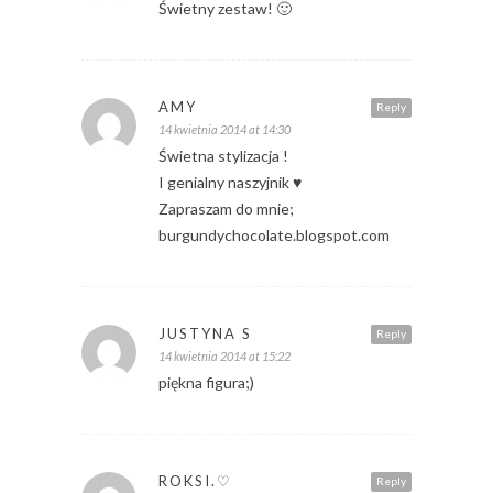
Świetny zestaw! 🙂
AMY
Reply
14 kwietnia 2014 at 14:30
Świetna stylizacja !
I genialny naszyjnik ♥
Zapraszam do mnie;
burgundychocolate.blogspot.com
JUSTYNA S
Reply
14 kwietnia 2014 at 15:22
piękna figura;)
ROKSI.♡
Reply