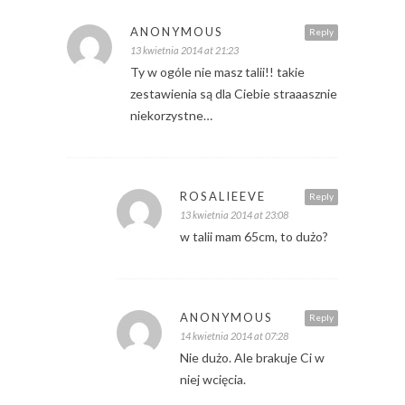
ANONYMOUS
Reply
13 kwietnia 2014 at 21:23
Ty w ogóle nie masz talii!! takie
zestawienia są dla Ciebie straaasznie
niekorzystne…
ROSALIEEVE
Reply
13 kwietnia 2014 at 23:08
w talii mam 65cm, to dużo?
ANONYMOUS
Reply
14 kwietnia 2014 at 07:28
Nie dużo. Ale brakuje Ci w
niej wcięcia.