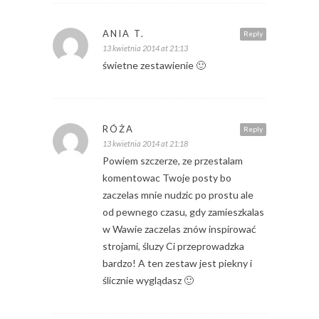
ANIA T.
Reply
13 kwietnia 2014 at 21:13
świetne zestawienie 🙂
RÓŻA
Reply
13 kwietnia 2014 at 21:18
Powiem szczerze, ze przestalam
komentowac Twoje posty bo
zaczelas mnie nudzic po prostu ale
od pewnego czasu, gdy zamieszkalas
w Wawie zaczelas znów inspirować
strojami, śluzy Ci przeprowadzka
bardzo! A ten zestaw jest piekny i
ślicznie wyglądasz 🙂