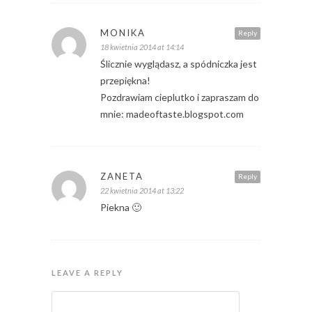
MONIKA
Reply
18 kwietnia 2014 at 14:14
Ślicznie wyglądasz, a spódniczka jest
przepiękna!
Pozdrawiam cieplutko i zapraszam do
mnie: madeoftaste.blogspot.com
ZANETA
Reply
22 kwietnia 2014 at 13:22
Piekna 🙂
LEAVE A REPLY