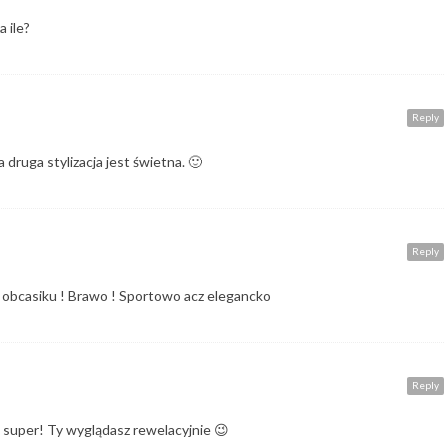
 ile?
Reply
 druga stylizacja jest świetna. 🙂
Reply
a obcasiku ! Brawo ! Sportowo acz elegancko
Reply
 super! Ty wyglądasz rewelacyjnie 😉