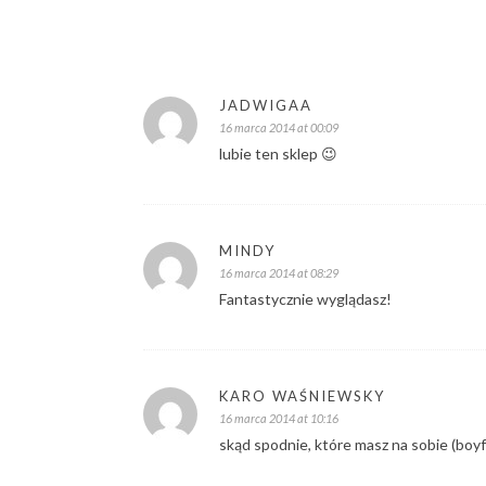
JADWIGAA
16 marca 2014 at 00:09
lubie ten sklep 😉
MINDY
16 marca 2014 at 08:29
Fantastycznie wyglądasz!
KARO WAŚNIEWSKY
16 marca 2014 at 10:16
skąd spodnie, które masz na sobie (boyf