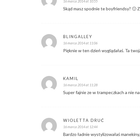
16 marca 2014 at 10:55
Skąd masz spodnie te boyfriendsy? 🙂 Za
BLINGALLEY
16 marca 2014 at 11:06
Pięknie w ten dzień wyglądałaś. Ta twoja
KAMIL
16 marca 2014 at 11:28
Super fajnie ze w trampeczkach a nie n
WIOLETTA DRUĆ
16 marca 2014 at 12:44
Bardzo ładnie wystylizowałaś manekiny,