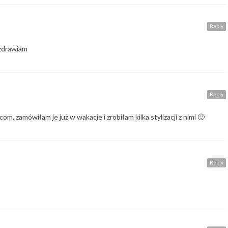
Reply
ozdrawiam
Reply
om, zamówiłam je już w wakacje i zrobiłam kilka stylizacji z nimi 🙂
Reply