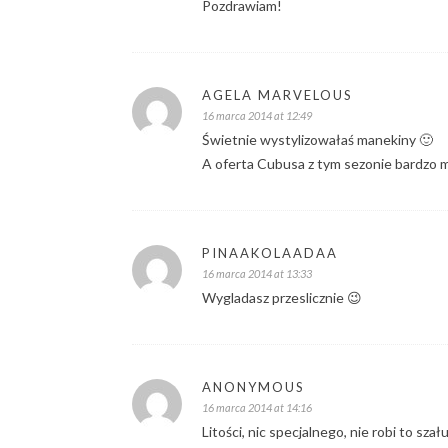
Pozdrawiam!
AGELA MARVELOUS
16 marca 2014 at 12:49
Świetnie wystylizowałaś manekiny 🙂
A oferta Cubusa z tym sezonie bardzo m
PINAAKOLAADAA
16 marca 2014 at 13:33
Wygladasz przeslicznie 😉
ANONYMOUS
16 marca 2014 at 14:16
Litości, nic specjalnego, nie robi to sza