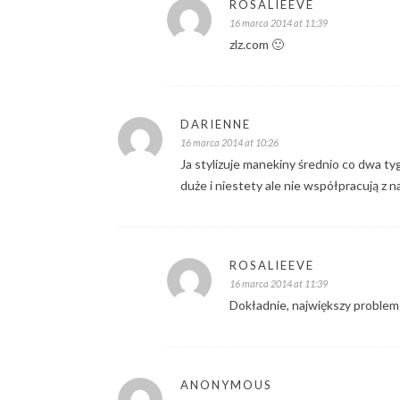
ROSALIEEVE
16 marca 2014 at 11:39
zlz.com 🙂
DARIENNE
16 marca 2014 at 10:26
Ja stylizuje manekiny średnio co dwa ty
duże i niestety ale nie współpracują z n
ROSALIEEVE
16 marca 2014 at 11:39
Dokładnie, największy problem 
ANONYMOUS