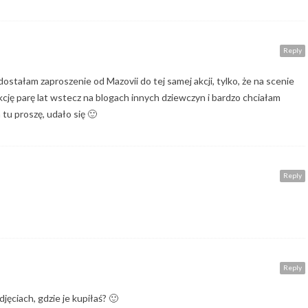
Reply
dostałam zaproszenie od Mazovii do tej samej akcji, tylko, że na scenie
kcję parę lat wstecz na blogach innych dziewczyn i bardzo chciałam
tu proszę, udało się 🙂
Reply
Reply
ęciach, gdzie je kupiłaś? 🙂