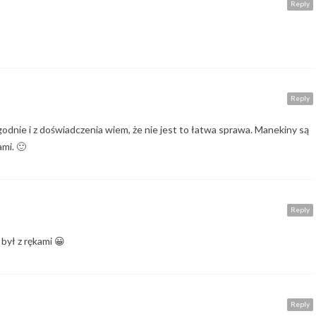
Reply
Reply
godnie i z doświadczenia wiem, że nie jest to łatwa sprawa. Manekiny są
ami. 🙂
Reply
był z rękami 😀
Reply