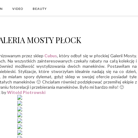
ON
VIDEO
BEAUTY
ALERIA MOSTY PŁOCK
anizowanym przez sklep
Cubus
, który odbył się w płockiej Galerii Mosty.
ach. Na wszystkich zainteresowanych czekały rabaty na całą kolekcję i
 również możliwość wystylizowania dwóch manekinów. Postawiłam na
bieski. Stylizacje, które stworzyłam idealnie nadają się na co dzień,
, że miałam spory dylemat, gdyż sklep w swojej ofercie posiadał tyle
stałych manekinów 🙂 Chciałam również podziękować przemiłej ekipie z
iu fotorelacji i przebierania manekinów. Było mi bardzo miło! 🙂
t by
Witold Piotrowski