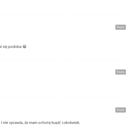
Reply
i się podoba 😀
Reply
Reply
łu i nie sprawia, że mam ochotę kupić cokolwiek.