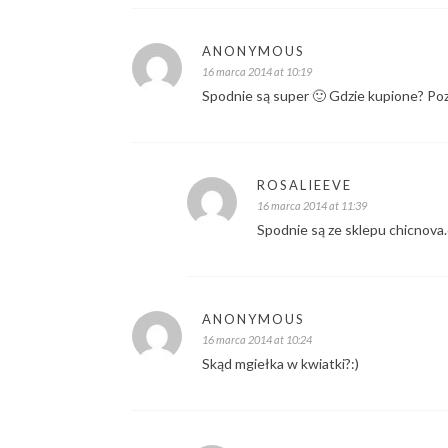
ANONYMOUS
16 marca 2014 at 10:19
Spodnie są super 🙂 Gdzie kupione? P
ROSALIEEVE
16 marca 2014 at 11:39
Spodnie są ze sklepu chicnova.c
ANONYMOUS
16 marca 2014 at 10:24
Skąd mgiełka w kwiatki?:)