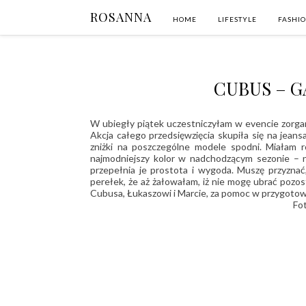
ROSANNA
HOME
LIFESTYLE
FASHI
CUBUS – G
W ubiegły piątek uczestniczyłam w evencie zorg
Akcja całego przedsięwzięcia skupiła się na jeans
zniżki na poszczególne modele spodni. Miałam
najmodniejszy kolor w nadchodzącym sezonie – nie
przepełnia je prostota i wygoda. Muszę przyznać
perełek, że aż żałowałam, iż nie mogę ubrać pozo
Cubusa, Łukaszowi i Marcie, za pomoc w przygotowan
Fo