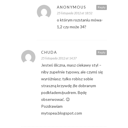
ANONYMOUS
Reply
25 listopada 2012 at 18:52
o którym rozstaniu mówa-
1,2 czy może 34?
CHUDA
Reply
25 listopada 2012 at 14:37
Jesteś śliczna, masz ciekawy styl –
niby zupełnie typowy, ale czymś się
wyróżniasz. tylko robisz sobie
straszną krzywdę źle dobranym
podkładem/pudrem. Będę
obserwować. 😉
Pozdrawiam
mytopea.blogspot.com