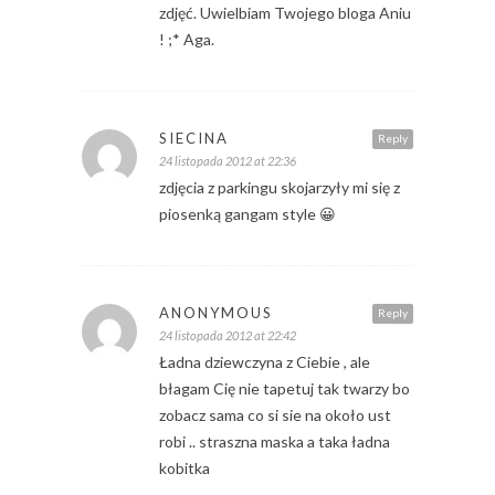
zdjęć. Uwielbiam Twojego bloga Aniu
! ;* Aga.
SIECINA
Reply
24 listopada 2012 at 22:36
zdjęcia z parkingu skojarzyły mi się z
piosenką gangam style 😀
ANONYMOUS
Reply
24 listopada 2012 at 22:42
Ładna dziewczyna z Ciebie , ale
błagam Cię nie tapetuj tak twarzy bo
zobacz sama co si sie na około ust
robi .. straszna maska a taka ładna
kobitka