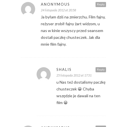
ANONYMOUS
Reply
24 listopada 2012 at 20:58
Ja byłam dziś na zmierzchu. Film fajny,
reżyser zrobił fajny żart widzom, u
nas w kinie wszyscy przed seansem
dostali paczkę chusteczek. Jak dla
mnie film fajny.
SHALIS
Reply
25 listopada 2012 at 17:51
u Nas też dostalismy paczkę
chusteczek 😀 Chyba
wszędzie je dawali na ten
film 😀