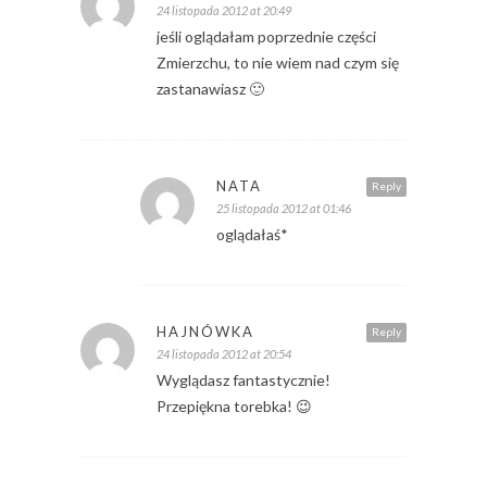
24 listopada 2012 at 20:49
jeśli oglądałam poprzednie części
Zmierzchu, to nie wiem nad czym się
zastanawiasz 🙂
NATA
Reply
25 listopada 2012 at 01:46
oglądałaś*
HAJNÓWKA
Reply
24 listopada 2012 at 20:54
Wyglądasz fantastycznie!
Przepiękna torebka! 😉