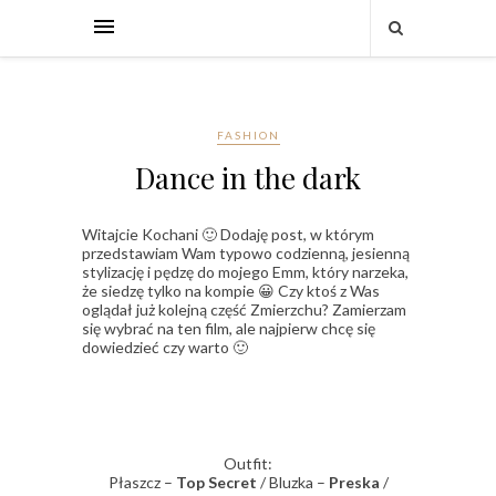
FASHION
Dance in the dark
Witajcie Kochani 🙂 Dodaję post, w którym
przedstawiam Wam typowo codzienną, jesienną
stylizację i pędzę do mojego Emm, który narzeka,
że siedzę tylko na kompie 😀 Czy ktoś z Was
oglądał już kolejną część Zmierzchu? Zamierzam
się wybrać na ten film, ale najpierw chcę się
dowiedzieć czy warto 🙂
Outfit:
Płaszcz –
Top Secret
/ Bluzka –
Preska
/