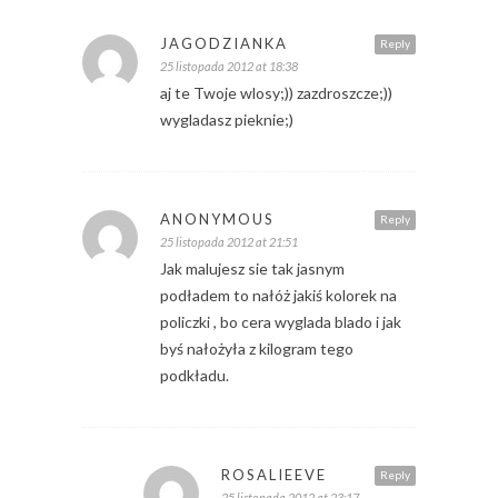
JAGODZIANKA
Reply
25 listopada 2012 at 18:38
aj te Twoje wlosy;)) zazdroszcze;))
wygladasz pieknie;)
ANONYMOUS
Reply
25 listopada 2012 at 21:51
Jak malujesz sie tak jasnym
podładem to nałóż jakiś kolorek na
policzki , bo cera wyglada blado i jak
byś nałożyła z kilogram tego
podkładu.
ROSALIEEVE
Reply
25 listopada 2012 at 23:17