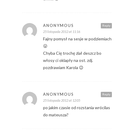
ANONYMOUS
Reply
25 listopada 2012 at 11:16
Fajny pomysł na sesje w podziemiach
😛
Chyba Cię trochę zlał deszcz bo
włosy ci oklapły na ost. zdj.
pozdrawiam Karola 😉
ANONYMOUS
Reply
25 listopada 2012 at 12:05
po jakim czasie od rozstania wrócilas
do mateusza?