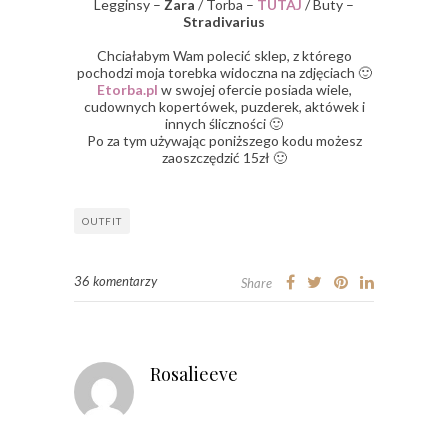
Legginsy –
Zara
/ Torba –
TUTAJ
/ Buty –
Stradivarius
Chciałabym Wam polecić sklep, z którego
pochodzi moja torebka widoczna na zdjęciach 🙂
Etorba.pl
w swojej ofercie posiada wiele,
cudownych kopertówek, puzderek, aktówek i
innych śliczności 🙂
Po za tym używając poniższego kodu możesz
zaoszczędzić 15zł 🙂
OUTFIT
36 komentarzy
Share
Rosalieeve