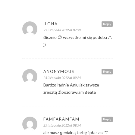
ILONA
Reply
25 listopada 2012 at 07:59
ślicznie 😉 wszystko mi się podoba :*:
))
ANONYMOUS
Reply
25 listopada 2012 at 09:24
Bardzo ładnie Aniu jak zawsze
zresztą :))pozdrawiam Beata
FAMFARAMFAM
Reply
25 listopada 2012 at 09:54
ale masz genialną torbę i płaszcz *.*