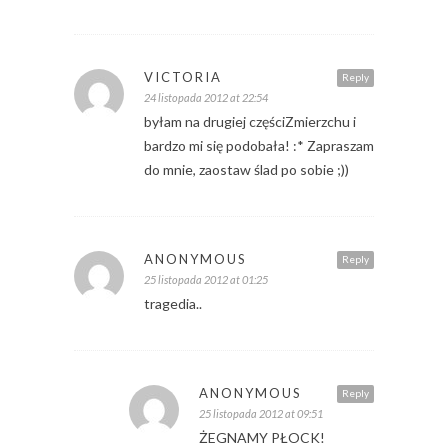
VICTORIA
Reply
24 listopada 2012 at 22:54
byłam na drugiej częściZmierzchu i
bardzo mi się podobała! :* Zapraszam
do mnie, zaostaw ślad po sobie ;))
ANONYMOUS
Reply
25 listopada 2012 at 01:25
tragedia..
ANONYMOUS
Reply
25 listopada 2012 at 09:51
ŻEGNAMY PŁOCK!