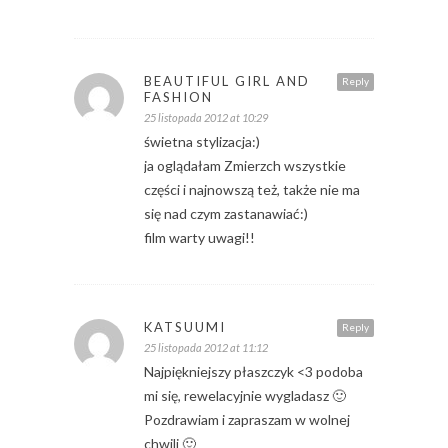
BEAUTIFUL GIRL AND
Reply
FASHION
25 listopada 2012 at 10:29
świetna stylizacja:)
ja oglądałam Zmierzch wszystkie
części i najnowszą też, także nie ma
się nad czym zastanawiać:)
film warty uwagi!!
KATSUUMI
Reply
25 listopada 2012 at 11:12
Najpiękniejszy płaszczyk <3 podoba
mi się, rewelacyjnie wygladasz 🙂
Pozdrawiam i zapraszam w wolnej
chwili 🙂