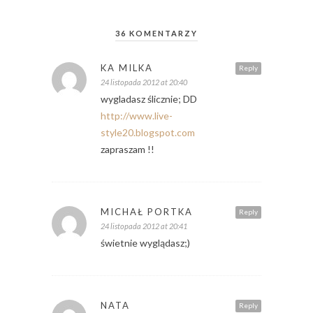
36 KOMENTARZY
KA MILKA
Reply
24 listopada 2012 at 20:40
wygladasz ślicznie; DD
http://www.live-
style20.blogspot.com
zapraszam !!
MICHAŁ PORTKA
Reply
24 listopada 2012 at 20:41
świetnie wyglądasz;)
NATA
Reply