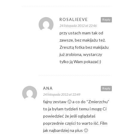
ROSALIEEVE
Reply
24 listopada 2012 at 22:46
przy ustach mam tak od
zawsze, bez makijażu też.
Zresztą fotka bez makijażu
już zrobiona, wystarczy
tylko ją Wam pokazać:)
ANA
Reply
24 listopada 2012 at 22:49
fajny zestaw 🙂 a co do “Zmierzchu”
to ja byłam tydzień temu i mogę Ci
powiedzieć że jeśli oglądałaś
poprzednie części to warto iść. Film
jak najbardziej na plus 🙂