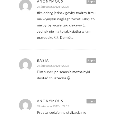
ANONYMOUS
Reply
24 listopada 2012 at 22:20
film dobry, jednak gdyby twórcy filmu
nie wymyślili nagłego zwrotu akcji to
nie byłby wcale taki ciekawy (; .
Jednak nie ma to jak książka w tym
przypadku 🙂 . Domiśka
BASIA
Reply
24 listopada 2012 at 22:26
Film super, po seansie można byki
dostać chusteczki 😀
ANONYMOUS
Reply
24 listopada 2012 at 22:31
Prosta, codzienna stylizacja nie