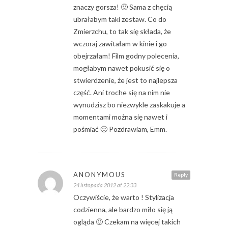
znaczy gorsza! 🙂 Sama z chęcią
ubrałabym taki zestaw. Co do
Zmierzchu, to tak się składa, że
wczoraj zawitałam w kinie i go
obejrzałam! Film godny polecenia,
mogłabym nawet pokusić się o
stwierdzenie, że jest to najlepsza
część. Ani troche się na nim nie
wynudzisz bo niezwykle zaskakuje a
momentami można się nawet i
pośmiać 🙂 Pozdrawiam, Emm.
ANONYMOUS
Reply
24 listopada 2012 at 22:33
Oczywiście, że warto ! Stylizacja
codzienna, ale bardzo miło się ją
ogląda 🙂 Czekam na więcej takich