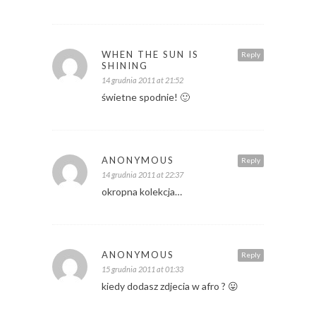
WHEN THE SUN IS
Reply
SHINING
14 grudnia 2011 at 21:52
świetne spodnie! 🙂
ANONYMOUS
Reply
14 grudnia 2011 at 22:37
okropna kolekcja…
ANONYMOUS
Reply
15 grudnia 2011 at 01:33
kiedy dodasz zdjecia w afro ? 😛