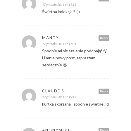
17 grudnia 2011 at 11:11
Świetna kolekcja!! :))
MANDY
Reply
17 grudnia 2011 at 17:35
Spodnie mi się szalenie podobają! 🙂
U mnie nowy post, zapraszam
serdecznie 🙂
CLAUDE S.
Reply
17 grudnia 2011 at 19:15
kurtka skórzana i spodnie świetne .;d
ANONYMOUS
Reply