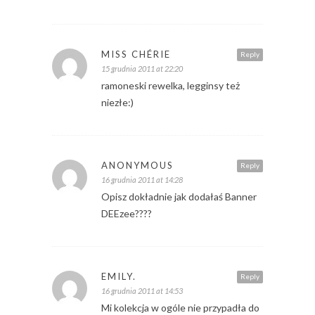
MISS CHÉRIE
Reply
15 grudnia 2011 at 22:20
ramoneski rewelka, legginsy też
niezłe:)
ANONYMOUS
Reply
16 grudnia 2011 at 14:28
Opisz dokładnie jak dodałaś Banner
DEEzee????
EMILY.
Reply
16 grudnia 2011 at 14:53
Mi kolekcja w ogóle nie przypadła do