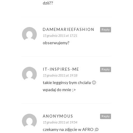
dziś??
DAMEMARIEEFASHION
Reply
15 grudnia 2011 at 17:21
obserwujemy?
IT-INSPIRES-ME
Reply
15 grudnia 2011 at 19:18
takie legginsy bym chciała 🙂
wpadaj do mnie ;>
ANONYMOUS
Reply
15 grudnia 2011 at 19:54
czekamy na zdjęcie w AFRO ;D