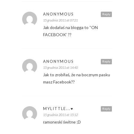
ANONYMOUS
Reply
15 grudnia 2011 at 07:21
Jak dodałaś na blogga to “ON
FACEBOOK’ ??
ANONYMOUS
Reply
15 grudnia 2011 at 14:40
Jak to zrobiłaś, że na bocznym pasku
masz Facebook??
MYLITTLE...♥
Reply
15 grudnia 2011 at 15:12
ramoneski świtne ;D