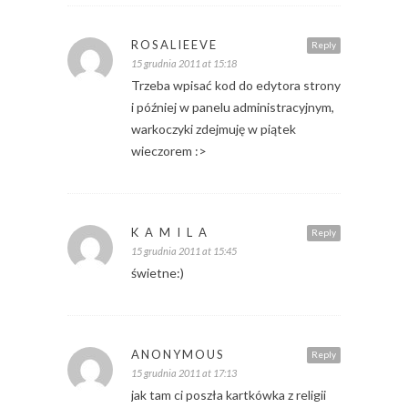
ROSALIEEVE
Reply
15 grudnia 2011 at 15:18
Trzeba wpisać kod do edytora strony
i później w panelu administracyjnym,
warkoczyki zdejmuję w piątek
wieczorem :>
K A M I L A
Reply
15 grudnia 2011 at 15:45
świetne:)
ANONYMOUS
Reply
15 grudnia 2011 at 17:13
jak tam ci poszła kartkówka z religii