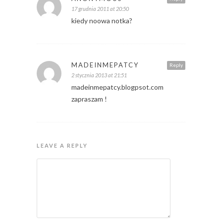
17 grudnia 2011 at 20:50
kiedy noowa notka?
MADEINMEPATCY
Reply
2 stycznia 2013 at 21:51
madeinmepatcy.blogpsot.com
zapraszam !
LEAVE A REPLY