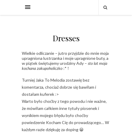
Dresses
Wielkie odliczanie – jutro przyjdzie do mnie moja
upragniona lustrzanka i moje upragnione buty, a
w piątek świętujemy urodziny Ady –
sto lat moja
kochana zakupoholiczko
:* !
Turniej Jaka To Melodia zostawię bez
komentarza, chociaż dobrze się bawiłam i
dostałam kuferek :>
Warto było choćby z tego powodu i nie ważne,
że mówiłam całkiem inne tytuły piosenek i
wynikiem mojego błędu było choćby
powiedzenie Kocham Cię do prowadzącego… W
każdym razie dziękuję za doping 😀