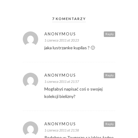
7 KOMENTARZY
ANONYMOUS
Reply
1 czerwca 2011 at 20:23
jaka lustrzanke kupilas ? 🙂
ANONYMOUS
Reply
1 czerwca 2011 at 21:57
Mogłabyś napisać coś o swojej
kolekcji bielizny?
ANONYMOUS
Reply
1 czerwca 2011 at 21:58
Podobno w Taygerze są jakies ładne