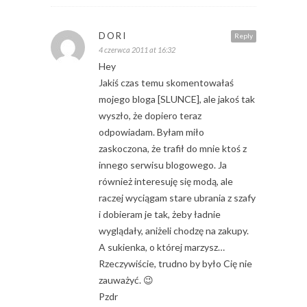
DORI
Reply
4 czerwca 2011 at 16:32
Hey
Jakiś czas temu skomentowałaś
mojego bloga [SLUNCE], ale jakoś tak
wyszło, że dopiero teraz
odpowiadam. Byłam miło
zaskoczona, że trafił do mnie ktoś z
innego serwisu blogowego. Ja
również interesuję się modą, ale
raczej wyciągam stare ubrania z szafy
i dobieram je tak, żeby ładnie
wyglądały, aniżeli chodzę na zakupy.
A sukienka, o której marzysz…
Rzeczywiście, trudno by było Cię nie
zauważyć. 😉
Pzdr