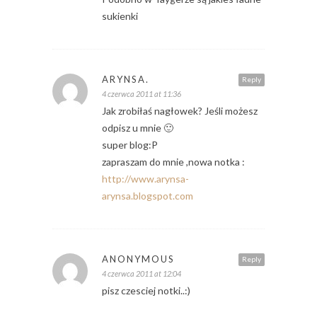
sukienki
ARYNSA.
Reply
4 czerwca 2011 at 11:36
Jak zrobiłaś nagłowek? Jeśli możesz
odpisz u mnie 🙂
super blog:P
zapraszam do mnie ,nowa notka :
http://www.arynsa-
arynsa.blogspot.com
ANONYMOUS
Reply
4 czerwca 2011 at 12:04
pisz czesciej notki..:)