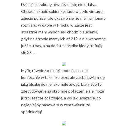
Dzisiejsze zakupy również mi się nie udały…
Chciałam kupić sukienkę nude w stylu vintage,
zdjęcie poniżej, ale okazało się, że nie ma mojego
rozmiaru, w ogóle w Płocku w Zarze jest
strasznie mały wybór jeśli chodzi o sukienki,
gdyż na stronie mamy ich aż 219, a nie wspomnę
już ile u nas, a na dodatek rzadko kiedy trafiają
się XS…
Myślę również o takiej spódniczce, nie
koniecznie w takim kolorze, ale zastanawiam się
jaką bluzkę do niej skompletować, biały top to
zdecydowanie za skromne połączenie ale może
jutro jeszcze coś znajdę, a wy jak uważacie, co
najlepiej by pasowało w zestawieniu ze
spódniczką?