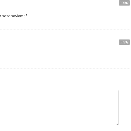
Reply
:D pozdrawiam ;*
Reply