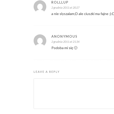
ROLLLUP
2 grudnia 2011 at 20:27
a nie slyszalam;D ale ciuszki ma fajne ;)
ANONYMOUS
2 grudnia 2011 at 21:34
Podoba mi się 🙂
LEAVE A REPLY