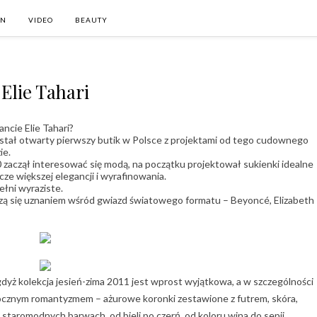
ON
VIDEO
BEAUTY
Elie Tahari
ncie Elie Tahari?
został otwarty pierwszy butik w Polsce z projektami od tego cudownego
ie.
70 zaczął interesować się modą, na początku projektował sukienki idealne
zcze większej elegancji i wyrafinowania.
ełni wyraziste.
szą się uznaniem wśród gwiazd światowego formatu – Beyoncé, Elizabeth
yż kolekcja jesień-zima 2011 jest wprost wyjątkowa, a w szczególności
ocznym romantyzmem – ażurowe koronki zestawione z futrem, skóra,
staromodnych barwach, od bieli po czerń, od koloru wina do sepii.