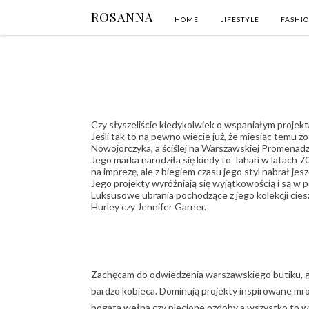
ROSANNA
HOME
LIFESTYLE
FASHI
Czy słyszeliście kiedykolwiek o wspaniałym projekta
Jeśli tak to na pewno wiecie już, że miesiąc temu 
Nowojorczyka, a ściślej na Warszawskiej Promenadz
Jego marka narodziła się kiedy to Tahari w latach 
na imprezę, ale z biegiem czasu jego styl nabrał jes
Jego projekty wyróżniają się wyjątkowością i są w p
Luksusowe ubrania pochodzące z jego kolekcji cie
Hurley czy Jennifer Garner.
Zachęcam do odwiedzenia warszawskiego butiku, gd
bardzo kobieca. Dominują projekty inspirowane mr
bogata wełna czy plecione ozdoby a wszystko to w 