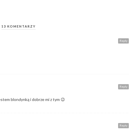
13 KOMENTARZY
Reply
Reply
jestem blondynką i dobrze mi z tym 😉
Reply