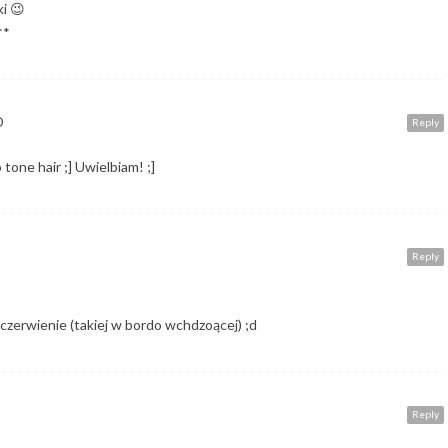
ki 😉
**
D
Reply
tone hair ;] Uwielbiam! ;]
Reply
o czerwienie (takiej w bordo wchdzoącej) ;d
Reply