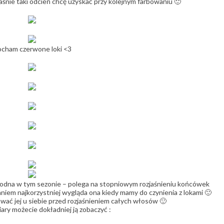
aśnie taki odcień chcę uzyskać przy kolejnym farbowaniu 🙂
cham czerwone loki <3
modna w tym sezonie – polega na stopniowym rozjaśnieniu końcówek
iem najkorzystniej wygląda ona kiedy mamy do czynienia z lokami 🙂
ać jej u siebie przed rozjaśnieniem całych włosów 🙂
ary możecie dokładniej ją zobaczyć :