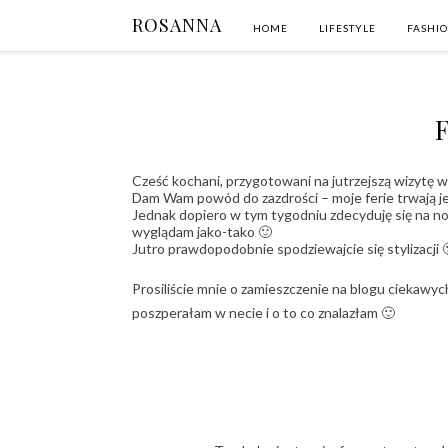
ROSANNA
HOME
LIFESTYLE
FASHI
F
Cześć kochani, przygotowani na jutrzejszą wizytę w
Dam Wam powód do zazdrości – moje ferie trwają je
Jednak dopiero w tym tygodniu zdecyduję się na now
wyglądam jako-tako 🙂
Jutro prawdopodobnie spodziewajcie się stylizacji 
Prosiliście mnie o zamieszczenie na blogu ciekawych
poszperałam w necie i o to co znalazłam 🙂