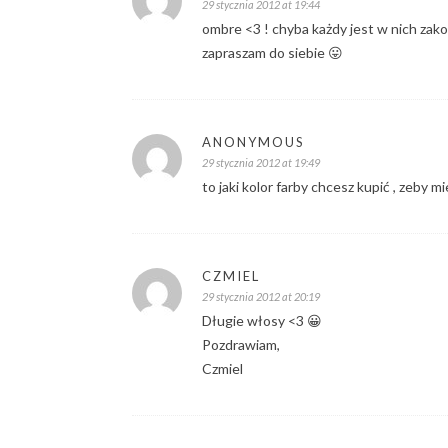
29 stycznia 2012 at 19:44
ombre <3 ! chyba każdy jest w nich zako
zapraszam do siebie 😛
ANONYMOUS
29 stycznia 2012 at 19:49
to jaki kolor farby chcesz kupić , zeby mie
CZMIEL
29 stycznia 2012 at 20:19
Długie włosy <3 😀
Pozdrawiam,
Czmiel