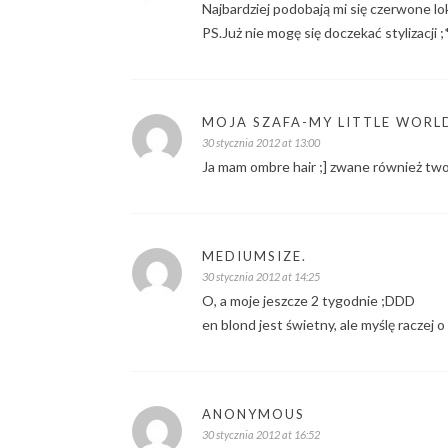
Najbardziej podobają mi się czerwone lo
PS.Już nie mogę się doczekać stylizacji ;
MOJA SZAFA-MY LITTLE WORL
30 stycznia 2012 at 13:00
Ja mam ombre hair ;] zwane również two 
MEDIUMSIZE.
30 stycznia 2012 at 14:25
O, a moje jeszcze 2 tygodnie ;DDD
en blond jest świetny, ale myślę raczej 
ANONYMOUS
30 stycznia 2012 at 16:52