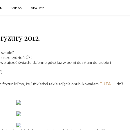
ON
VIDEO
BEAUTY
ryzury 2012.
 szkole?
szcze tydzień 🙂 !
o ujrzeć światło dzienne gdyż już w pełni doszłam do siebie i
🙂
 fryzur. Mimo, że już kiedyś takie zdjęcia opublikowałam
TUTAJ
– dziś