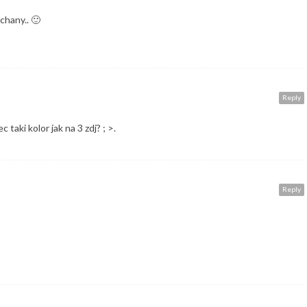
chany.. 🙂
Reply
c taki kolor jak na 3 zdj? ; >.
Reply