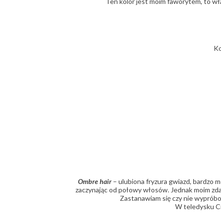
Ten kolor jest moim faworytem, to wł
Ko
Ombre hair
– ulubiona fryzura gwiazd, bardzo 
zaczynając od połowy włosów. Jednak moim zdan
Zastanawiam się czy nie wypróbow
W teledysku Ci