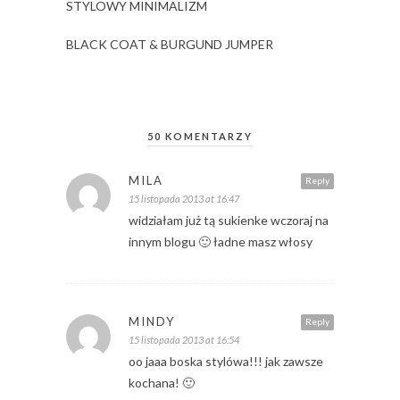
STYLOWY MINIMALIZM
BLACK COAT & BURGUND JUMPER
50 KOMENTARZY
MILA
Reply
15 listopada 2013 at 16:47
widziałam już tą sukienke wczoraj na
innym blogu 🙂 ładne masz włosy
MINDY
Reply
15 listopada 2013 at 16:54
oo jaaa boska stylówa!!! jak zawsze
kochana! 🙂