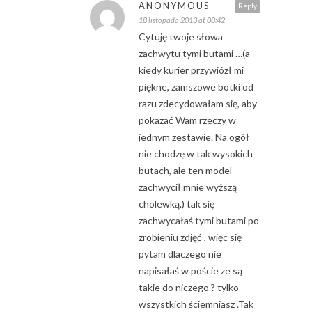
ANONYMOUS
Reply
18 listopada 2013 at 08:42
Cytuję twoje słowa
zachwytu tymi butami …(a
kiedy kurier przywiózł mi
piękne, zamszowe botki od
razu zdecydowałam się, aby
pokazać Wam rzeczy w
jednym zestawie. Na ogół
nie chodzę w tak wysokich
butach, ale ten model
zachwycił mnie wyższą
cholewką.) tak się
zachwycałaś tymi butami po
zrobieniu zdjęć , więc się
pytam dlaczego nie
napisałaś w poście ze są
takie do niczego ? tylko
wszystkich ściemniasz .Tak