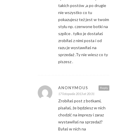
takich postów ,a po drugie
nie wszystko co tu
pokazujesz też jest w twoim
stylu np. czerwone botki na
szpilce . tylko je dostałaś
zrobiłaś z nimi posta i od
razu je wystawiłaś na
sprzedaż .Ty nie wiesz co ty
piszesz .
ANONYMOUS
Reply
17 listopada 2013 at 20:31
Zrobiłaś post z botkami,
pisałaś, że będziesz w nich
chodzić na imprezy i zaraz
wystawiłaś na sprzedaż?
Byłaś w nich na