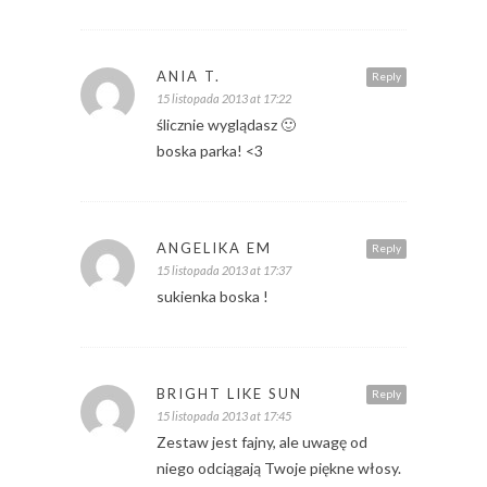
ANIA T.
Reply
15 listopada 2013 at 17:22
ślicznie wyglądasz 🙂
boska parka! <3
ANGELIKA EM
Reply
15 listopada 2013 at 17:37
sukienka boska !
BRIGHT LIKE SUN
Reply
15 listopada 2013 at 17:45
Zestaw jest fajny, ale uwagę od
niego odciągają Twoje piękne włosy.