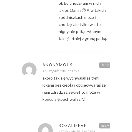
ok bo chodziłam w nich
jakieś 10min 🙂 A w takich
spódniczkach może i
chodzę, ale tylko w lato,
nigdy nie połączyłabym
takiej letniej z grubą parką.
ANONYMOUS
Reply
17 listopada 2013 at 17:21
skoro tak się wychwalalłaś tymi
lokami bez ciepła i obciecywałaś że
nam zdradzisz sekret to może w
końcu się pochwalisz ?:)
ROSALIEEVE
Reply
17 listopada 2013 at 21:36