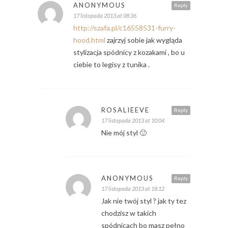
ANONYMOUS
Reply
17 listopada 2013 at 08:36
http://szafa.pl/c16558531-furry-
hood.html
zajrzyj sobie jak wygląda
stylizacja spódnicy z kozakami , bo u
ciebie to legisy z tunika .
ROSALIEEVE
Reply
17 listopada 2013 at 10:04
Nie mój styl 🙂
ANONYMOUS
Reply
17 listopada 2013 at 18:12
Jak nie twój styl ? jak ty tez
chodzisz w takich
spódnicach bo masz pełno