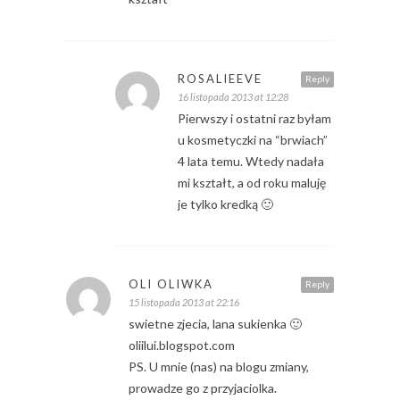
ROSALIEEVE
Reply
16 listopada 2013 at 12:28
Pierwszy i ostatni raz byłam
u kosmetyczki na “brwiach”
4 lata temu. Wtedy nadała
mi kształt, a od roku maluję
je tylko kredką 🙂
OLI OLIWKA
Reply
15 listopada 2013 at 22:16
swietne zjecia, lana sukienka 🙂
oliilui.blogspot.com
PS. U mnie (nas) na blogu zmiany,
prowadze go z przyjaciolka.