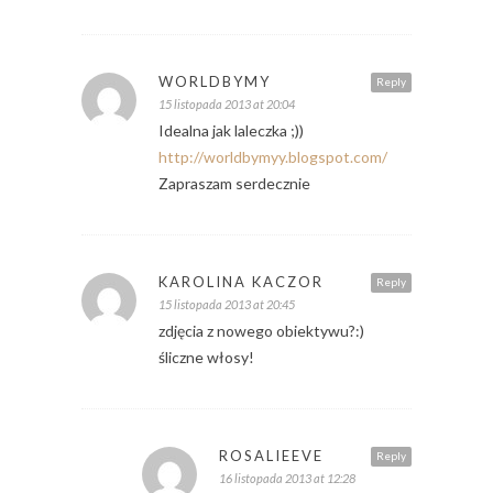
WORLDBYMY
Reply
15 listopada 2013 at 20:04
Idealna jak laleczka ;))
http://worldbymyy.blogspot.com/
Zapraszam serdecznie
KAROLINA KACZOR
Reply
15 listopada 2013 at 20:45
zdjęcia z nowego obiektywu?:)
śliczne włosy!
ROSALIEEVE
Reply
16 listopada 2013 at 12:28