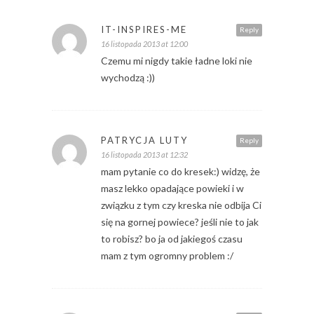
IT-INSPIRES-ME
Reply
16 listopada 2013 at 12:00
Czemu mi nigdy takie ładne loki nie
wychodzą :))
PATRYCJA LUTY
Reply
16 listopada 2013 at 12:32
mam pytanie co do kresek:) widzę, że
masz lekko opadające powieki i w
związku z tym czy kreska nie odbija Ci
się na gornej powiece? jeśli nie to jak
to robisz? bo ja od jakiegoś czasu
mam z tym ogromny problem :/