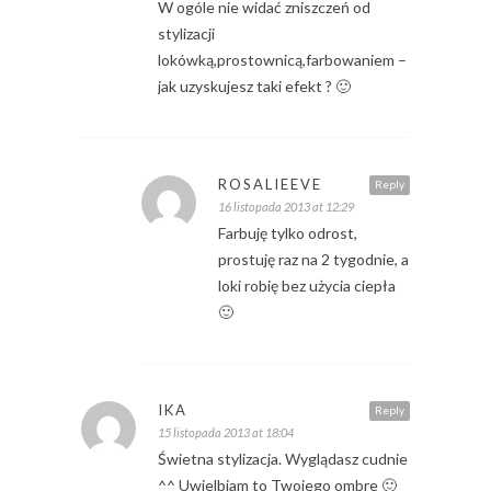
W ogóle nie widać zniszczeń od
stylizacji
lokówką,prostownicą,farbowaniem –
jak uzyskujesz taki efekt ? 🙂
ROSALIEEVE
Reply
16 listopada 2013 at 12:29
Farbuję tylko odrost,
prostuję raz na 2 tygodnie, a
loki robię bez użycia ciepła
🙂
IKA
Reply
15 listopada 2013 at 18:04
Świetna stylizacja. Wyglądasz cudnie
^^ Uwielbiam to Twojego ombre 🙂