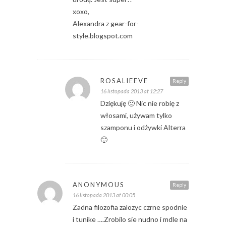
xoxo,
Alexandra z gear-for-
style.blogspot.com
ROSALIEEVE
Reply
16 listopada 2013 at 12:27
Dziękuję 🙂 Nic nie robię z
włosami, używam tylko
szamponu i odżywki Alterra
🙂
ANONYMOUS
Reply
16 listopada 2013 at 00:05
Zadna filozofia zalozyc czrne spodnie
i tunike ….Zrobilo sie nudno i mdle na