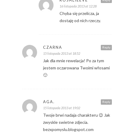
16 listopada 2013 at 12:28
Chyba się przelicza, ja
dostaję od nich rzeczy.
CZARNA
Reply
15 listopada 2013 at 18:52
Jak dla mnie rewelacja! Po za tym
jestem oczarowana Twoimi włosami
🙂
AGA.
Reply
15 listopada 2013 at 19:02
Twoje brwi nadaja charakteru 😉 Jak
zwyskle swietne zdjecia.
bezxpomyslu.blogspot.com