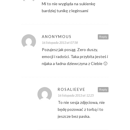
Mi to nie wygląda na sukienkę
bardziej tunikę z leginsami
ANONYMOUS
Reply
16 listopada 2013 at 07:58
Pozujesz jak posąg. Zero duszy,
emocji i radości. Taka przybita jesteś i
nijaka a ładna dziewczyna z Ciebie 🙁
ROSALIEEVE
Reply
16 listopada 2013 at 12:25
To nie sesja zdjęciowa, nie
będę pozować z torbą i to
jeszcze bez paska.