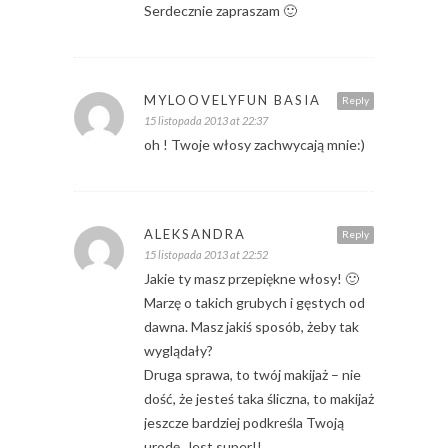
Serdecznie zapraszam 🙂
MYLOOVELYFUN BASIA
Reply
15 listopada 2013 at 22:37
oh ! Twoje włosy zachwycają mnie:)
ALEKSANDRA
Reply
15 listopada 2013 at 22:52
Jakie ty masz przepiękne włosy! 🙂
Marzę o takich grubych i gęstych od
dawna. Masz jakiś sposób, żeby tak
wyglądały?
Druga sprawa, to twój makijaż – nie
dość, że jesteś taka śliczna, to makijaż
jeszcze bardziej podkreśla Twoją
urodę. Jest super!!