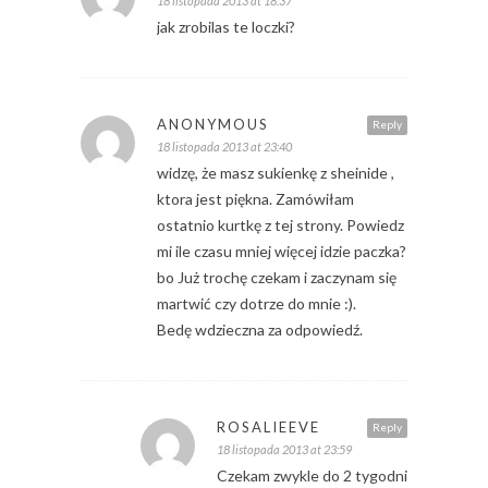
18 listopada 2013 at 18:37
jak zrobilas te loczki?
ANONYMOUS
Reply
18 listopada 2013 at 23:40
widzę, że masz sukienkę z sheinide ,
ktora jest piękna. Zamówiłam
ostatnio kurtkę z tej strony. Powiedz
mi ile czasu mniej więcej idzie paczka?
bo Już trochę czekam i zaczynam się
martwić czy dotrze do mnie :).
Bedę wdzieczna za odpowiedź.
ROSALIEEVE
Reply
18 listopada 2013 at 23:59
Czekam zwykle do 2 tygodni