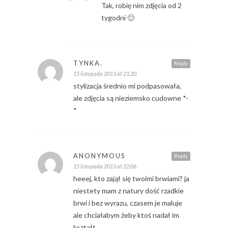
Tak, robię nim zdjęcia od 2
tygodni 🙂
TYNKA.
Reply
15 listopada 2013 at 21:20
stylizacja średnio mi podpasowała,
ale zdjęcia są nieziemsko cudowne *-
*
ANONYMOUS
Reply
15 listopada 2013 at 22:06
heeej, kto zajął się twoimi brwiami? ja
niestety mam z natury dość rzadkie
brwi i bez wyrazu, czasem je maluje
ale chciałabym żeby ktoś nadał im
kształt