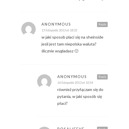
ANONYMOUS
Reply
15 listopada 2013 at 18:32
w jaki sposob placi się na sheinside
jesli jest tam niepolska waluta?
ślicznie wygladasz 🙂
ANONYMOUS
Reply
16 listopada 2013 at 10:54
również przyłączam się do
pytania, w jaki sposób się
płaci?
ROSALIEEVE
Reply