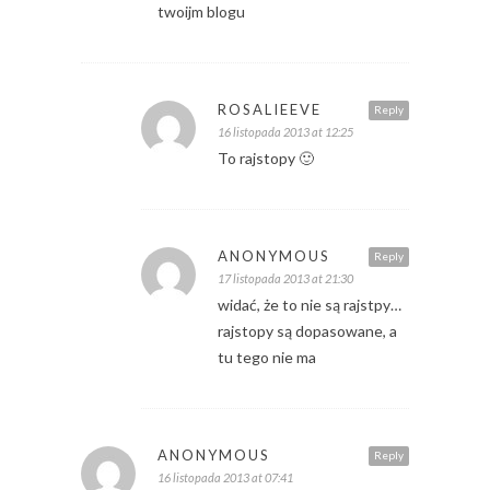
twoijm blogu
ROSALIEEVE
Reply
16 listopada 2013 at 12:25
To rajstopy 🙂
ANONYMOUS
Reply
17 listopada 2013 at 21:30
widać, że to nie są rajstpy…
rajstopy są dopasowane, a
tu tego nie ma
ANONYMOUS
Reply
16 listopada 2013 at 07:41