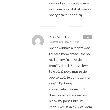
samo z tą spódnicą piszesz
ze to nie twój styl jak masz z
posty z taką spódnicą .
ROSALIEEVE
Reply
18 listopada 2013 at 11:45
Nie powinnam akceptować
tej całe konwersacji, ale po
raz kolejny “muszę się
bronić”. chociaż mogłabym
to olać. Znowu muszę się
powtórzyć, że po godzinnej
sesji zdjęciowej
stwierdziłam, że mam ich
dość, a kiedy wstawiałam
pierwszy post z nimi w
koszuli w ustka były całkiem