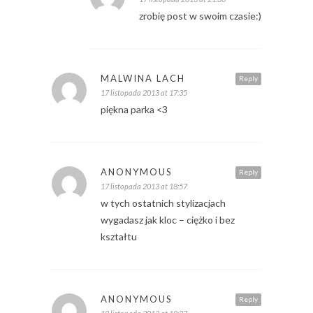
zrobię post w swoim czasie:)
MALWINA LACH
Reply
17 listopada 2013 at 17:35
piękna parka <3
ANONYMOUS
Reply
17 listopada 2013 at 18:57
w tych ostatnich stylizacjach
wygadasz jak kloc – ciężko i bez
kształtu
ANONYMOUS
Reply