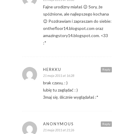
Fajne urodizny miałaś 😉 Sory, że
spóźnione, ale najlepszego kochana
😉 Pozdrawiam i zapraszam do siebie:
onthefloor14.blogspot.com oraz
amazingstory14.blogspot.com. <33
;*
HERKKU
Reply
21 maja 2011 at 16:28
brak czasu, : )
lubię tu zaglądać : )
3maj się. ślicznie wyglądałaś :*
ANONYMOUS
Reply
21 maja 2011 at 21:26