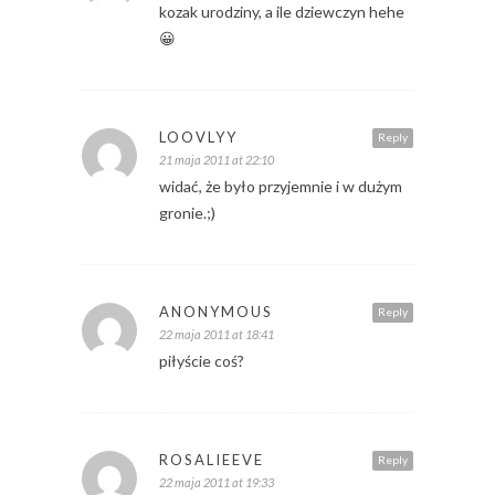
kozak urodziny, a ile dziewczyn hehe
😀
LOOVLYY
Reply
21 maja 2011 at 22:10
widać, że było przyjemnie i w dużym
gronie.;)
ANONYMOUS
Reply
22 maja 2011 at 18:41
piłyście coś?
ROSALIEEVE
Reply
22 maja 2011 at 19:33