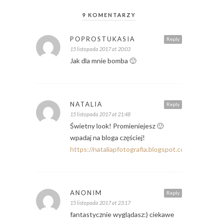
9 KOMENTARZY
POPROSTUKASIA
Reply
15 listopada 2017 at 20:03
Jak dla mnie bomba 🙂
NATALIA
Reply
15 listopada 2017 at 21:48
Świetny look! Promieniejesz 🙂
wpadaj na bloga częściej!
https://nataliapfotografia.blogspot.com
ANONIM
Reply
15 listopada 2017 at 23:17
fantastycznie wyglądasz:) ciekawe