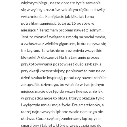
większym biegu, nasze dorosłe życie zamienia
się w wyścig szczurów, w którym ciężko o chwilę
wytchnienia.. Pamiętacie jak kilka lat temu
potrafiłam zamieścić tutaj aż 15 postów w
miesiącu? Teraz mam problem nawet z jednym…
Jest to również związane z modą na social media,
a zwłaszcza z wielkim gigantem, która nazywa się
Instagram. To właśnie on rozleniwia wszystkie
blogerki! A dlaczego? Na Instagramie proces
przygotowywania postów jest dużo szybszy, a
przy okazji korzystniejszy, ponieważ to tam na co
dzień szukacie inspiracji, porad czy nawet robicie
zakupy. Nic dziwnego, bo właśnie w tym jednym
miejscu macie dostęp do wszystkiego, a nie jak
w przypadku mojego bloga, który pokazuje tylko
i wyłącznie mnie i moje życie. Era smartfonów, a
raczej najnowszych Iphone wcale nam tego nie
ułatwia. Coraz częściej zamieniamy laptopy na
smartfony i tablety, które przyzwyczają nas do