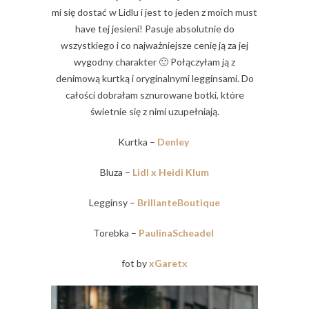
mi się dostać w Lidlu i jest to jeden z moich must
have tej jesieni! Pasuje absolutnie do
wszystkiego i co najważniejsze cenię ją za jej
wygodny charakter 🙂 Połączyłam ją z
denimową kurtką i oryginalnymi legginsami. Do
całości dobrałam sznurowane botki, które
świetnie się z nimi uzupełniają.
Kurtka –
Denley
Bluza –
Lidl x Heidi Klum
Legginsy –
BrillanteBoutique
Torebka –
PaulinaScheadel
fot by
xGaretx