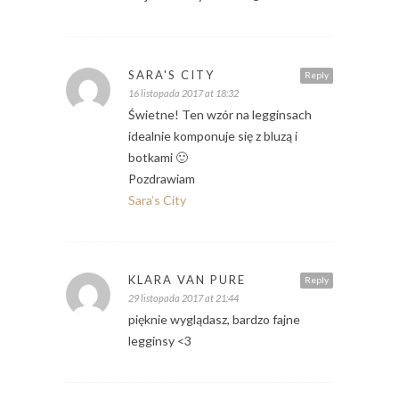
SARA'S CITY
Reply
16 listopada 2017 at 18:32
Świetne! Ten wzór na legginsach
idealnie komponuje się z bluzą i
botkami 🙂
Pozdrawiam
Sara’s City
KLARA VAN PURE
Reply
29 listopada 2017 at 21:44
pięknie wyglądasz, bardzo fajne
legginsy <3