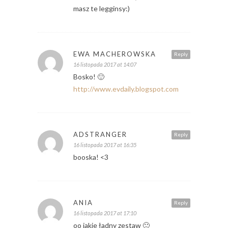
masz te legginsy:)
EWA MACHEROWSKA
Reply
16 listopada 2017 at 14:07
Bosko! 🙂
http://www.evdaily.blogspot.com
ADSTRANGER
Reply
16 listopada 2017 at 16:35
booska! <3
ANIA
Reply
16 listopada 2017 at 17:10
oo jakie ładny zestaw 🙂