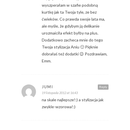
wyszperałam w szafie podobną
kurtkę jak ta Twoja tyle, ze bez
ćwieków. Co prawda swoje lata ma,
ale myśle, że gdybym ją delikanie
urozmaiciła efekt byłby na plus.
Dodatkowo zacheca mnie do tego
Twoja stylizacja Aniu 🙂 Pięknie
dobrałaś też dodatki 😉 Pozdrawiam,
Emm.
JUMI
Reply
19 listopada 2012 at 16:43
na skale najlepsze!:) a stylizacja jak
zwykle-wzorowa!:)