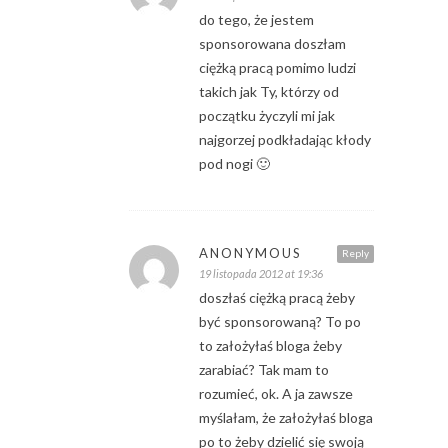
do tego, że jestem
sponsorowana doszłam
ciężką pracą pomimo ludzi
takich jak Ty, którzy od
początku życzyli mi jak
najgorzej podkładając kłody
pod nogi 🙂
ANONYMOUS
Reply
19 listopada 2012 at 19:36
doszłaś ciężką pracą żeby
być sponsorowaną? To po
to założyłaś bloga żeby
zarabiać? Tak mam to
rozumieć, ok. A ja zawsze
myślałam, że założyłaś bloga
po to żeby dzielić się swoją