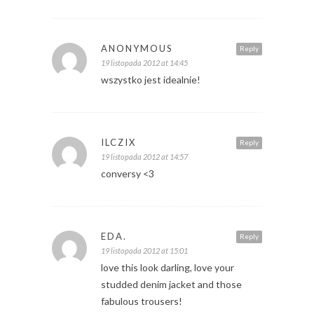
ANONYMOUS
Reply
19 listopada 2012 at 14:45
wszystko jest idealnie!
ILCZIX
Reply
19 listopada 2012 at 14:57
conversy <3
EDA.
Reply
19 listopada 2012 at 15:01
love this look darling, love your
studded denim jacket and those
fabulous trousers!