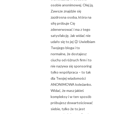
osobie anonimowej. Olej ją.
Zawsze znajdzie się
zazdrosna osoba, która na
siłę próbuje Cię
zdenerwować i ma z tego
satysfakcję. Jak widać nie
udało się to jej 😉 Uwielbiam
Twojego bloga i to
normalne, że dostajesz
ciuchy od różnych firm i to
nie nazywa się sponsoring
tylko współpraca – to tak
dla Twojej wiadomości
ANONIMOWA koleżanko.
Widać, że masz jakieś
kompleksy i w ten sposób
próbujesz dowartościować
siebie, tylko że to jest