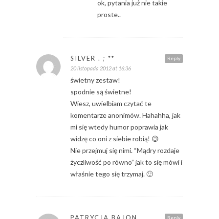
ok, pytania już nie takie
proste..
SILVER . ; **
Reply
20 listopada 2012 at 16:36
świetny zestaw!
spodnie są świetne!
Wiesz, uwielbiam czytać te
komentarze anonimów. Hahahha, jak
mi się wtedy humor poprawia jak
widzę co oni z siebie robią! 😉
Nie przejmuj się nimi. “Mądry rozdaje
życzliwość po równo” jak to się mówi i
właśnie tego się trzymaj. 🙂
PATRYCJA BAJON
Reply