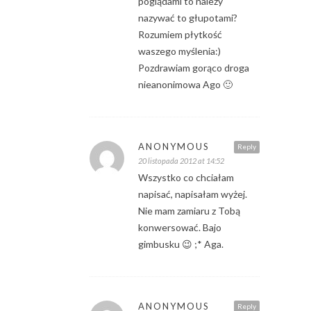
poglądami to należy
nazywać to głupotami?
Rozumiem płytkość
waszego myślenia:)
Pozdrawiam gorąco droga
nieanonimowa Ago 🙂
ANONYMOUS
Reply
20 listopada 2012 at 14:52
Wszystko co chciałam
napisać, napisałam wyżej.
Nie mam zamiaru z Tobą
konwersować. Bajo
gimbusku 😉 ;* Aga.
ANONYMOUS
Reply