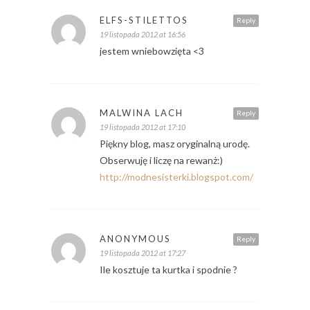
ELFS-STILETTOS
Reply
19 listopada 2012 at 16:56
jestem wniebowzięta <3
MALWINA LACH
Reply
19 listopada 2012 at 17:10
Piękny blog, masz oryginalną urodę.
Obserwuję i liczę na rewanż:)
http://modnesisterki.blogspot.com/
ANONYMOUS
Reply
19 listopada 2012 at 17:27
Ile kosztuje ta kurtka i spodnie ?