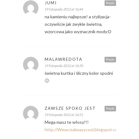
JUMI
Reply
19 listopada 2012 at 16:44
na kamieniu najlepsze! a stylizacja-
oczywiście jak zwykle świetna,
wzorcowa jako wyznacznik mody:D
MALAWREDOTA
Reply
19 listopada 2012 at 16:50
świetna kurtka i śliczny kolor spodni
🙂
ZAWSZE SPOKO JEST
Reply
19 listopada 2012 at 16:51
Mega masz te włosy!!!
http://Www.isalwayscool.blogspot.com