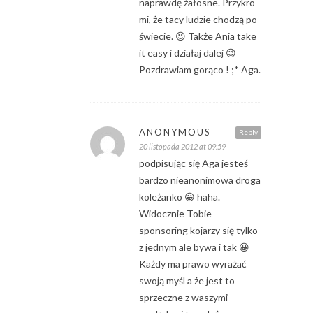
naprawdę żałosne. Przykro
mi, że tacy ludzie chodzą po
świecie. 😉 Także Ania take
it easy i działaj dalej 😉
Pozdrawiam gorąco ! ;* Aga.
ANONYMOUS
Reply
20 listopada 2012 at 09:59
podpisując się Aga jesteś
bardzo nieanonimowa droga
koleżanko 😀 haha.
Widocznie Tobie
sponsoring kojarzy się tylko
z jednym ale bywa i tak 😀
Każdy ma prawo wyrażać
swoją myśl a że jest to
sprzeczne z waszymi