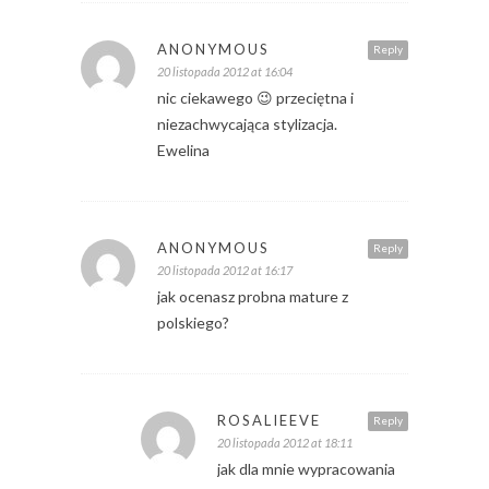
ANONYMOUS
Reply
20 listopada 2012 at 16:04
nic ciekawego 😉 przeciętna i
niezachwycająca stylizacja.
Ewelina
ANONYMOUS
Reply
20 listopada 2012 at 16:17
jak ocenasz probna mature z
polskiego?
ROSALIEEVE
Reply
20 listopada 2012 at 18:11
jak dla mnie wypracowania