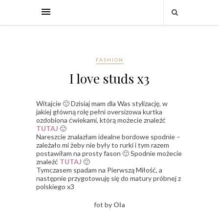
FASHION
I love studs x3
Witajcie 🙂 Dzisiaj mam dla Was stylizację, w
jakiej główną rolę pełni oversizowa kurtka
ozdobiona ćwiekami, którą możecie znaleźć
TUTAJ
🙂
Nareszcie znalazłam idealne bordowe spodnie –
zależało mi żeby nie były to rurki i tym razem
postawiłam na prosty fason 🙂 Spodnie możecie
znaleźć
TUTAJ
🙂
Tymczasem spadam na Pierwszą Miłość, a
następnie przygotowuję się do matury próbnej z
polskiego x3
fot by
Ola