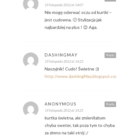
19 listopada 2012 at 14:07
Nie mogę oderwać oczu od kurtki –
jest cudowna. 🙂 Stylizacja jak
najbardziej na plus ! 😉 Aga.
DASHINGMAY
Reply
19 listopada 2012 at 14:23
Naszyjnik! Cudo! Świetne :))
http://www.dashingMay.blogspot.com
ANONYMOUS
Reply
19 listopada 2012 at 14:25
kurtka świetna, ale zmieniłabym
chyba sweter, tak poza tym to chyba
za zimno na taki strój ;/