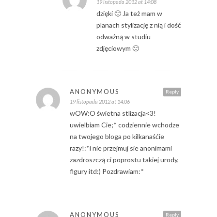
19 listopada 2012 at 14:08
dzięki 🙂 Ja też mam w
planach stylizację z nią i dość
odważną w studiu
zdjęciowym 🙂
ANONYMOUS
Reply
19 listopada 2012 at 14:06
wOW:O świetna stlizacja<3!
uwielbiam Cie;* codziennie wchodze
na twojego bloga po kilkanaśćie
razy!:*i nie przejmuj sie anonimami
zazdroszczą ci poprostu takiej urody,
figury itd:) Pozdrawiam:*
ANONYMOUS
Reply