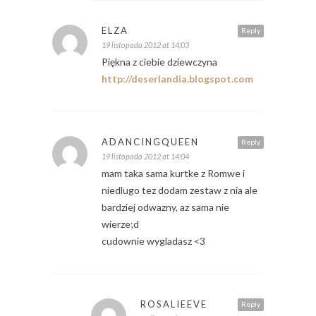
ELZA
Reply
19 listopada 2012 at 14:03
Piękna z ciebie dziewczyna
http://deserlandia.blogspot.com
ADANCINGQUEEN
Reply
19 listopada 2012 at 14:04
mam taka sama kurtke z Romwe i
niedlugo tez dodam zestaw z nia ale
bardziej odwazny, az sama nie
wierze;d
cudownie wygladasz <3
ROSALIEEVE
Reply