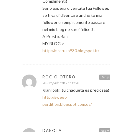
Complimenti!
Sono appena diventata tua Follower,
se ti va di diventare anche tu mia
follower o semplicemente passare
nel mio blog ne sarei felice!!!
A Presto, Baci
MY BLOG >
http://mcaruso930.blogspot.it/
ROCIO OTERO
Reply
20 listopada 2012 at 11:20
gran look! tu chaqueta es preciosaa!
http://sweet-
perdition.blogspot.com.es/
DAKOTA
Reply