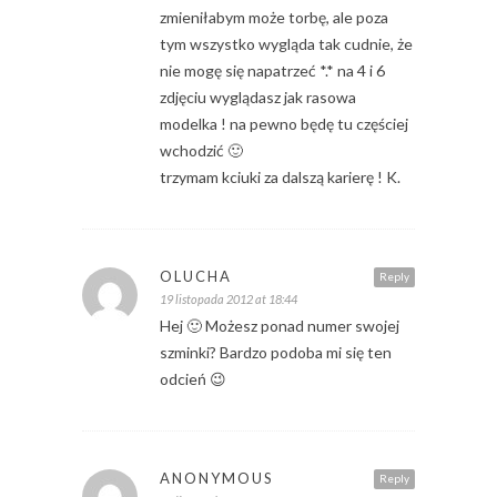
zmieniłabym może torbę, ale poza
tym wszystko wygląda tak cudnie, że
nie mogę się napatrzeć *.* na 4 i 6
zdjęciu wyglądasz jak rasowa
modelka ! na pewno będę tu częściej
wchodzić 🙂
trzymam kciuki za dalszą karierę ! K.
OLUCHA
Reply
19 listopada 2012 at 18:44
Hej 🙂 Możesz ponad numer swojej
szminki? Bardzo podoba mi się ten
odcień 😉
ANONYMOUS
Reply