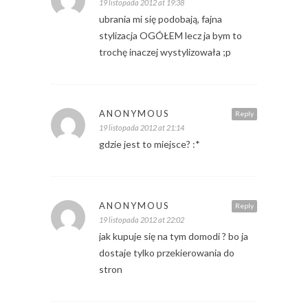
19 listopada 2012 at 19:38
ubrania mi się podobają, fajna
stylizacja OGÓŁEM lecz ja bym to
trochę inaczej wystylizowała ;p
ANONYMOUS
Reply
19 listopada 2012 at 21:14
gdzie jest to miejsce? :*
ANONYMOUS
Reply
19 listopada 2012 at 22:02
jak kupuje się na tym domodi ? bo ja
dostaje tylko przekierowania do
stron