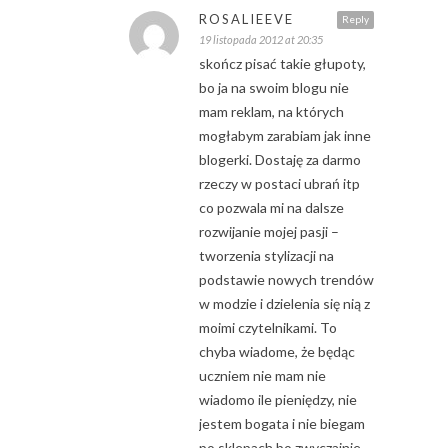
ROSALIEEVE
Reply
19 listopada 2012 at 20:35
skończ pisać takie głupoty,
bo ja na swoim blogu nie
mam reklam, na których
mogłabym zarabiam jak inne
blogerki. Dostaję za darmo
rzeczy w postaci ubrań itp
co pozwala mi na dalsze
rozwijanie mojej pasji –
tworzenia stylizacji na
podstawie nowych trendów
w modzie i dzielenia się nią z
moimi czytelnikami. To
chyba wiadome, że będąc
uczniem nie mam nie
wiadomo ile pieniędzy, nie
jestem bogata i nie biegam
po sklepach bo zwyczajnie