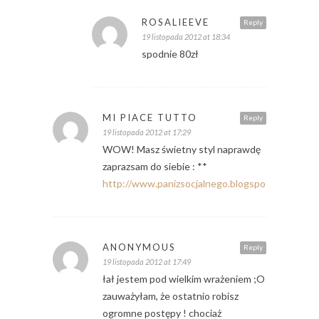
ROSALIEEVE
Reply
19 listopada 2012 at 18:34
spodnie 80zł
MI PIACE TUTTO
Reply
19 listopada 2012 at 17:29
WOW! Masz świetny styl naprawdę
zaprazsam do siebie : **
http://www.panizsocjalnego.blogspot.com
ANONYMOUS
Reply
19 listopada 2012 at 17:49
łał jestem pod wielkim wrażeniem ;O
zauważyłam, że ostatnio robisz
ogromne postępy ! chociaż