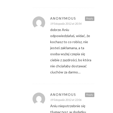
ANONYMOUS
Reply
19 listopada 2012 at 20:54
dobrze Aniu
odpowiedziałaś, widać, że
kochasz to co robisz, nie
jesteś zakłamana, a ta
osoba wyżej czepia się
ciebie z zazdrości, bo która
nie chciałaby dostawać
ciuchów za darmo…
ANONYMOUS
Reply
19 listopada 2012 at 22:06
Aniu niepotrzebnie się
tłumaczysz, w dodatku