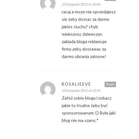
23 listopada 2012 at 10:46
racaj a moze nie sprzedajesz
sie zeby dostac za darmo
jakies ciuchy? chyb
wiekszosc dziewczyn
zaklada bloga reklamuje
firmy zeby dostawac za
darmo ubrania zalosne!
ROSALIEEVE
Reply
23 listopada 2012 at 15:49
Załóż sobie bloga i zobacz
jakie to trudne żeby być
sponsorowanym 🙂 Byle jaki
blog nie ma szans:*