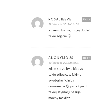
ROSALIEEVE
Reply
19 listopada 2012 at 14:09
a czemu by nie, mogę dodać
takie zdjęcie 🙂
ANONYMOUS
Reply
19 listopada 2012 at 18:21
zdaje sie ze bylo kiedys
takie zdjecie, w jakims
sweterku i chyba
ramonesce 😉 poza tym do
takiej stylizacji pasuje
mocny makijaz