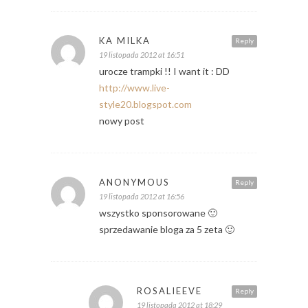
KA MILKA
Reply
19 listopada 2012 at 16:51
urocze trampki !! I want it : DD
http://www.live-
style20.blogspot.com
nowy post
ANONYMOUS
Reply
19 listopada 2012 at 16:56
wszystko sponsorowane 🙂
sprzedawanie bloga za 5 zeta 🙂
ROSALIEEVE
Reply
19 listopada 2012 at 18:29