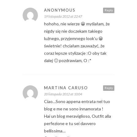
ANONYMOUS
Reply
19 listopada 2012 at 22:47
hohoho, nie wierze 😀 myślałam, że
nigdy się nie doczekam takiego
luźnego, przyjemnego look’u 😀
świetnie! chciałam zauważyć, że
coraz lepsze stylizacje :O oby tak
dalej 🙂 pozdrawiam, O :*
MARTINA CARUSO
Reply
20 listopada 2012 at 10:04
Ciao…Sono appena entrata nel tuo
blog e me ne sono innamorata !
Hai un blog meraviglioso, Outfit alla
perfezione e tu sei davvero
bellissima…