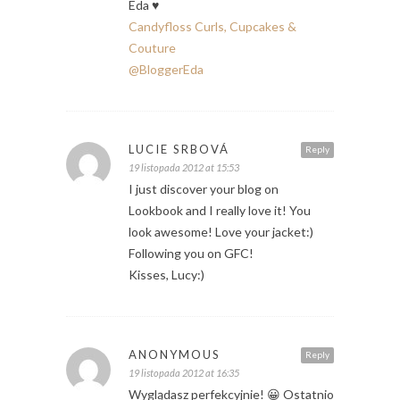
Eda ♥
Candyfloss Curls, Cupcakes &
Couture
@BloggerEda
LUCIE SRBOVÁ
Reply
19 listopada 2012 at 15:53
I just discover your blog on
Lookbook and I really love it! You
look awesome! Love your jacket:)
Following you on GFC!
Kisses, Lucy:)
ANONYMOUS
Reply
19 listopada 2012 at 16:35
Wyglądasz perfekcyjnie! 😀 Ostatnio