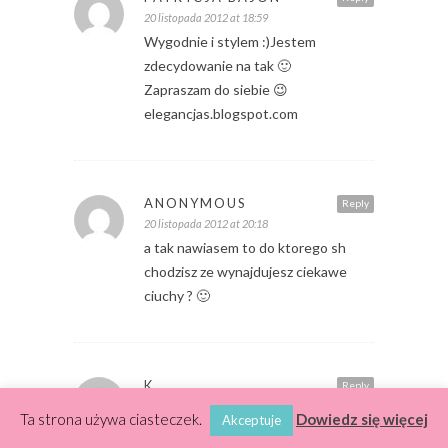
20 listopada 2012 at 18:59
Wygodnie i stylem :)Jestem
zdecydowanie na tak 🙂
Zapraszam do siebie 😉
elegancjas.blogspot.com
ANONYMOUS
Reply
20 listopada 2012 at 20:18
a tak nawiasem to do ktorego sh
chodzisz ze wynajdujesz ciekawe
ciuchy ? 🙂
K.
Reply
21 listopada 2012 at 14:48
Ta strona używa ciasteczek.
Dowiedz się więcej
Akceptuje
Bardzo podobają mi się te kurtki *.*