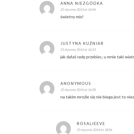
ANNA NIEZGÓDKA
25 stycznia 2014 at 16:44
świetny mix!
JUSTYNA KUŹNIAR
25 stycznia 2014 at 16:53
jak dałaś radę przebiec, u mnie taki wiat
ANONYMOUS
25 stycznia 2014 at 16:58
na takim mroźie się nie biega jest to ni
ROSALIEEVE
25 stycznia 2014 at 18:06