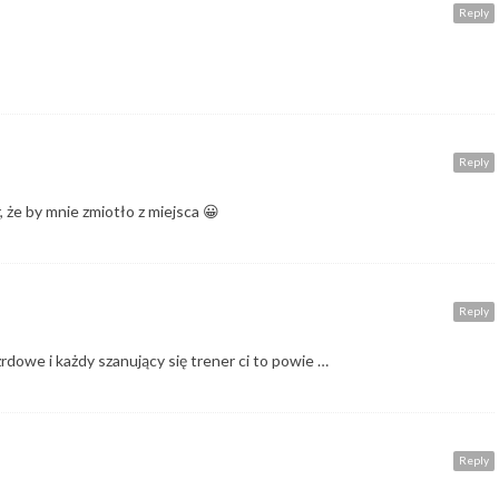
Reply
Reply
r, że by mnie zmiotło z miejsca 😀
Reply
ezrdowe i każdy szanujący się trener ci to powie …
Reply