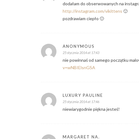
dodałam do obserwowanych na instagrami
http://instagram.com/vikittens
🙂
pozdrawiam ciepło 🙂
ANONYMOUS
25 stycznia 2014 at 17:43
nie powinnaś od samego początku malo
v=wNBIElsnGSA
LUXURY PAULINE
25 stycznia 2014 at 17:46
niewiarygodnie piękna jesteś!
MARGARET NA.