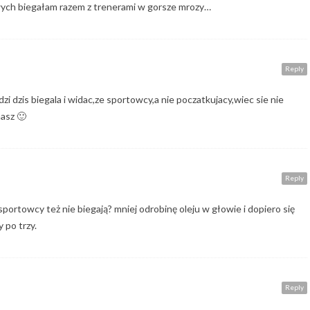
ch biegałam razem z trenerami w gorsze mrozy…
Reply
zi dzis biegala i widac,ze sportowcy,a nie poczatkujacy,wiec sie nie
nasz 🙂
Reply
sportowcy też nie biegają? mniej odrobinę oleju w głowie i dopiero się
 po trzy.
Reply