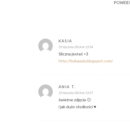
POWDER
KASIA
25 stycznia 2014 at 15:54
Sliczna jesteś <3
http://bykaasia.blogspot.com/
ANIA T.
25 stycznia 2014 at 15:57
świetne zdjęcia 🙂
i jak dużo słodkości ♥