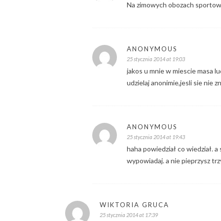
Na zimowych obozach sportowy
ANONYMOUS
25 stycznia 2014 at 19:03
jakos u mnie w miescie masa lud
udzielaj anonimie,jesli sie nie z
ANONYMOUS
25 stycznia 2014 at 19:43
haha powiedział co wiedział. a 
wypowiadaj. a nie pieprzysz trzy
WIKTORIA GRUCA
25 stycznia 2014 at 17:39