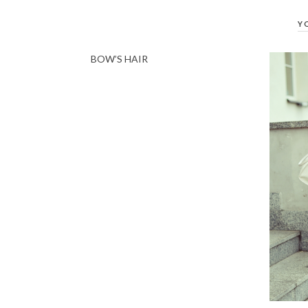
Y
BOW’S HAIR