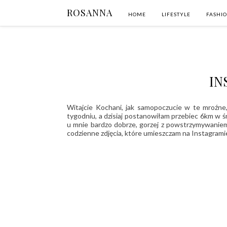
ROSANNA
HOME
LIFESTYLE
FASHI
IN
Witajcie Kochani, jak samopoczucie w te mroźne,
tygodniu, a dzisiaj postanowiłam przebiec 6km w śn
u mnie bardzo dobrze, gorzej z powstrzymywaniem
codzienne zdjęcia, które umieszczam na Instagramie