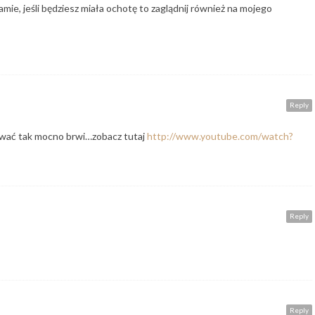
e, jeśli będziesz miała ochotę to zaglądnij również na mojego
Reply
wać tak mocno brwi…zobacz tutaj
http://www.youtube.com/watch?
Reply
Reply