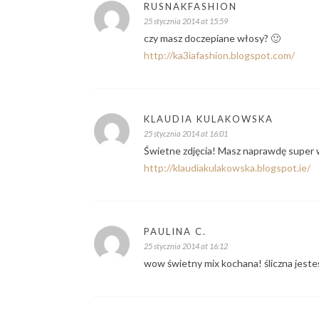
RUSNAKFASHION
25 stycznia 2014 at 15:59
czy masz doczepiane włosy? 🙂
http://ka3iafashion.blogspot.com/
KLAUDIA KULAKOWSKA
25 stycznia 2014 at 16:01
Świetne zdjęcia! Masz naprawdę super w
http://klaudiakulakowska.blogspot.ie/
PAULINA C.
25 stycznia 2014 at 16:12
wow świetny mix kochana! śliczna jesteś