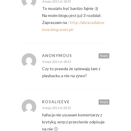
4 maja 2011 at 18:33
To musiało być bardzo fajnie :))
Na moim blogu jest już 3 rozdział.
Zapraszam na :
http://abracadabra-
love.blog.onet.pl/
ANONYMOUS
Reply
4 maja 2011 at 18:53
Czy to prawda że spiewają tam z
playbacku a nie na zywo?
ROSALIEEVE
Reply
4 maja 2011 at 20:33
haha ja nie usuwam komentarzy z
krytyką, wręcz przeciwnie odpisuje
na nie 🙂