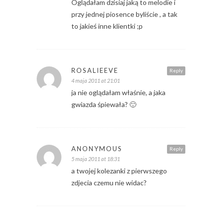
Oglądałam dzisiaj jaką to melodie i
przy jednej piosence byliście , a tak
to jakieś inne klientki ;p
ROSALIEEVE
Reply
4 maja 2011 at 21:01
ja nie oglądałam właśnie, a jaka
gwiazda śpiewała? 🙂
ANONYMOUS
Reply
5 maja 2011 at 18:31
a twojej kolezanki z pierwszego
zdjecia czemu nie widac?