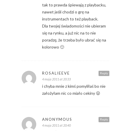
tak to prawda śpiewają z playbacku,
nawet jeśli chodzi o grę na
instrumentach to też playback.
Dla twojej świadomości nie ubieram
się na rynku, a już nic na to nie
poradzę, że trzeba było ubrać się na
kolorowo 🙂
ROSALIEEVE
Reply
4 maja 2011 at 20:33
i chyba mnie z kimś pomyliłaś bo nie
założyłam nic co miało cekiny 😛
ANONYMOUS
Reply
4 maja 2011 at 20:40