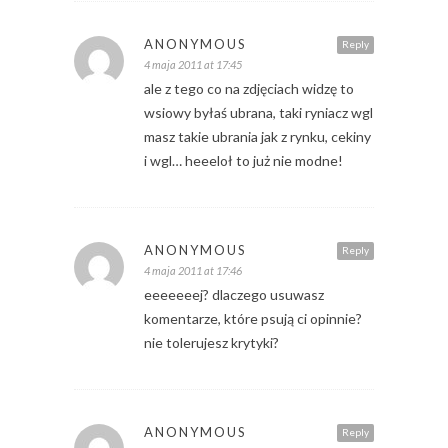
ANONYMOUS
Reply
4 maja 2011 at 17:45
ale z tego co na zdjęciach widzę to
wsiowy byłaś ubrana, taki ryniacz wgl
masz takie ubrania jak z rynku, cekiny
i wgl… heeeloł to już nie modne!
ANONYMOUS
Reply
4 maja 2011 at 17:46
eeeeeeej? dlaczego usuwasz
komentarze, które psują ci opinnie?
nie tolerujesz krytyki?
ANONYMOUS
Reply