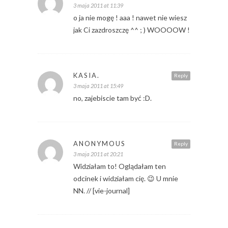
3 maja 2011 at 11:39
o ja nie mogę ! aaa ! nawet nie wiesz
jak Ci zazdroszczę ^^ ; ) WOOOOW !
KASIA.
Reply
3 maja 2011 at 15:49
no, zajebiscie tam być :D.
ANONYMOUS
Reply
3 maja 2011 at 20:21
Widziałam to! Oglądałam ten
odcinek i widziałam cię. 😉 U mnie
NN. // [vie-journal]