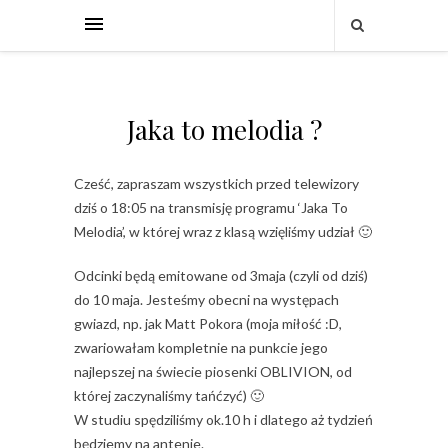
Jaka to melodia ?
Cześć, zapraszam wszystkich przed telewizory
dziś o 18:05 na transmisję programu ‘Jaka To
Melodia’, w której wraz z klasą wzięliśmy udział 🙂
Odcinki będą emitowane od 3maja (czyli od dziś)
do 10 maja. Jesteśmy obecni na występach
gwiazd, np. jak Matt Pokora (moja miłość :D,
zwariowałam kompletnie na punkcie jego
najlepszej na świecie piosenki OBLIVION, od
której zaczynaliśmy tańćzyć) 🙂
W studiu spędziliśmy ok.10 h i dlatego aż tydzień
będziemy na antenie.