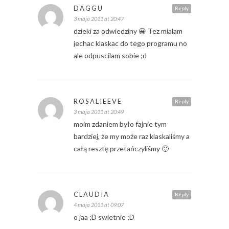
DAGGU
Reply
3 maja 2011 at 20:47
dzieki za odwiedziny 😀 Tez mialam
jechac klaskac do tego programu no
ale odpuscilam sobie ;d
ROSALIEEVE
Reply
3 maja 2011 at 20:49
moim zdaniem było fajnie tym
bardziej, że my może raz klaskaliśmy a
całą resztę przetańczyliśmy 🙂
CLAUDIA
Reply
4 maja 2011 at 09:07
o jaa ;D swietnie ;D