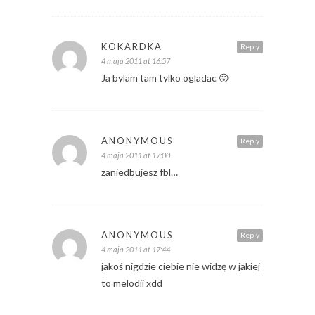
KOKARDKA
Reply
4 maja 2011 at 16:57
Ja bylam tam tylko ogladac 😛
ANONYMOUS
Reply
4 maja 2011 at 17:00
zaniedbujesz fbl…
ANONYMOUS
Reply
4 maja 2011 at 17:44
jakoś nigdzie ciebie nie widzę w jakiej
to melodii xdd