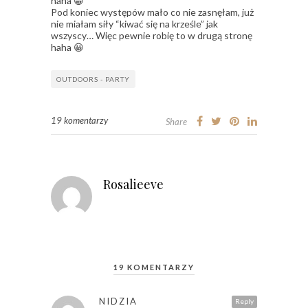
haha 😀
Pod koniec występów mało co nie zasnęłam, już
nie miałam siły “kiwać się na krześle” jak
wszyscy… Więc pewnie robię to w drugą stronę
haha 😀
OUTDOORS - PARTY
19 komentarzy
Share
Rosalieeve
19 KOMENTARZY
NIDZIA
Reply