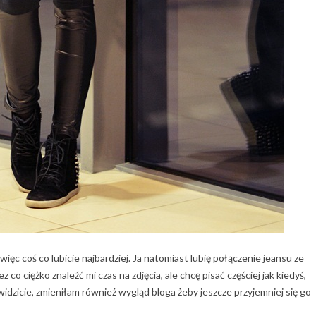
 więc coś co lubicie najbardziej. Ja natomiast lubię połączenie jeansu ze
co ciężko znaleźć mi czas na zdjęcia, ale chcę pisać częściej jak kiedyś,
 widzicie, zmieniłam również wygląd bloga żeby jeszcze przyjemniej się go