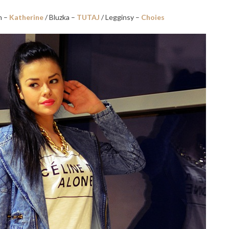
h –
Katherine
/ Bluzka –
TUTAJ
/ Legginsy –
Choies