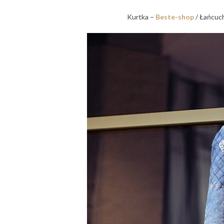
Kurtka –
Beste-sho
p
/ Łańcuc