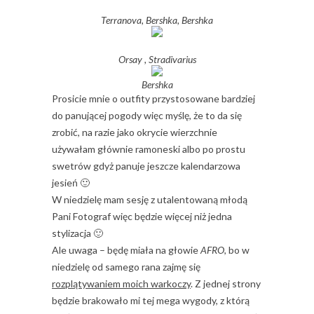
Terranova, Bershka, Bershka
Orsay , Stradivarius
Bershka
Prosicie mnie o outfity przystosowane bardziej
do panującej pogody więc myślę, że to da się
zrobić, na razie jako okrycie wierzchnie
używałam głównie ramoneski albo po prostu
swetrów gdyż panuje jeszcze kalendarzowa
jesień 🙂
W niedzielę mam sesję z utalentowaną młodą
Pani Fotograf więc będzie więcej niż jedna
stylizacja 🙂
Ale uwaga – będę miała na głowie
AFRO
, bo w
niedzielę od samego rana zajmę się
rozplątywaniem moich warkoczy
. Z jednej strony
będzie brakowało mi tej mega wygody, z którą