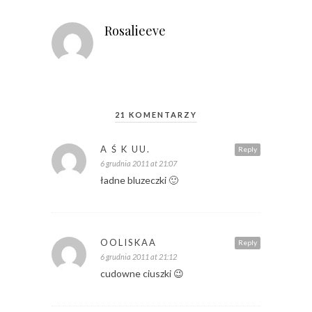
Rosalieeve
21 KOMENTARZY
A Ś K UU.
Reply
6 grudnia 2011 at 21:07
ładne bluzeczki 🙂
OOLISKAA
Reply
6 grudnia 2011 at 21:12
cudowne ciuszki 😉