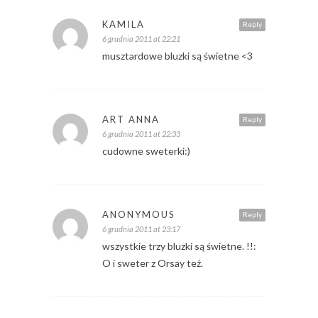
KAMILA
Reply
6 grudnia 2011 at 22:21
musztardowe bluzki są świetne <3
ART ANNA
Reply
6 grudnia 2011 at 22:33
cudowne sweterki:)
ANONYMOUS
Reply
6 grudnia 2011 at 23:17
wszystkie trzy bluzki są świetne. !!:
O i sweter z Orsay też.