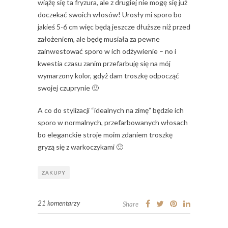
wiążę się ta fryzura, ale z drugiej nie mogę się już
doczekać swoich włosów! Urosły mi sporo bo
jakieś 5-6 cm więc będą jeszcze dłuższe niż przed
założeniem, ale będę musiała za pewne
zainwestować sporo w ich odżywienie – no i
kwestia czasu zanim przefarbuję się na mój
wymarzony kolor, gdyż dam troszkę odpocząć
swojej czuprynie 🙂
A co do stylizacji “idealnych na zimę” będzie ich
sporo w normalnych, przefarbowanych włosach
bo eleganckie stroje moim zdaniem troszkę
gryzą się z warkoczykami 🙂
ZAKUPY
21 komentarzy
Share