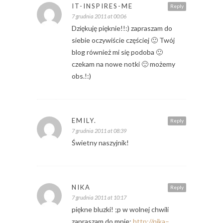
IT-INSPIRES-ME
Reply
7 grudnia 2011 at 00:06
Dziękuję pięknie!!:) zapraszam do
siebie oczywiście częściej 🙂 Twój
blog również mi się podoba 🙂
czekam na nowe notki 🙂 możemy
obs.!:)
EMILY.
Reply
7 grudnia 2011 at 08:39
Świetny naszyjnik!
NIKA
Reply
7 grudnia 2011 at 10:17
piękne bluzki! ;p w wolnej chwili
zapraszam do mnie:
http://nika–