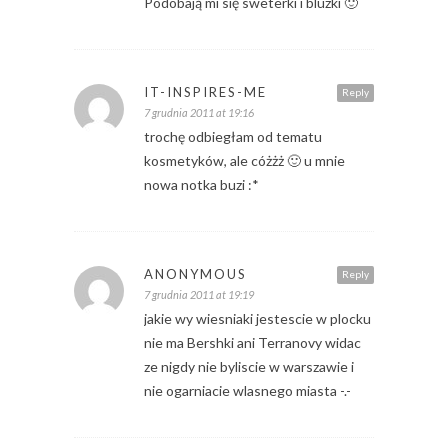
Podobają mi się sweterki i bluzki 🙂
IT-INSPIRES-ME
Reply
7 grudnia 2011 at 19:16
trochę odbiegłam od tematu
kosmetyków, ale cóżżż 🙂 u mnie
nowa notka buzi :*
ANONYMOUS
Reply
7 grudnia 2011 at 19:19
jakie wy wiesniaki jestescie w plocku
nie ma Bershki ani Terranovy widac
ze nigdy nie byliscie w warszawie i
nie ogarniacie wlasnego miasta -.-