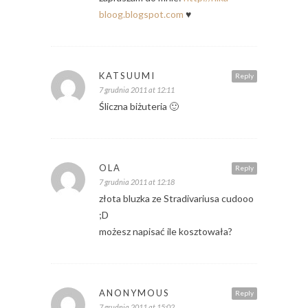
bloog.blogspot.com
♥
KATSUUMI
Reply
7 grudnia 2011 at 12:11
Śliczna biżuteria 🙂
OLA
Reply
7 grudnia 2011 at 12:18
złota bluzka ze Stradivariusa cudooo
;D
możesz napisać ile kosztowała?
ANONYMOUS
Reply
7 grudnia 2011 at 15:02