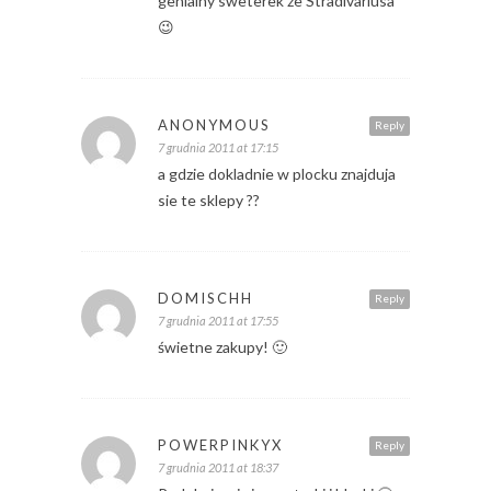
genialny sweterek ze Stradivariusa
😉
ANONYMOUS
Reply
7 grudnia 2011 at 17:15
a gdzie dokladnie w plocku znajduja
sie te sklepy ??
DOMISCHH
Reply
7 grudnia 2011 at 17:55
świetne zakupy! 🙂
POWERPINKYX
Reply
7 grudnia 2011 at 18:37