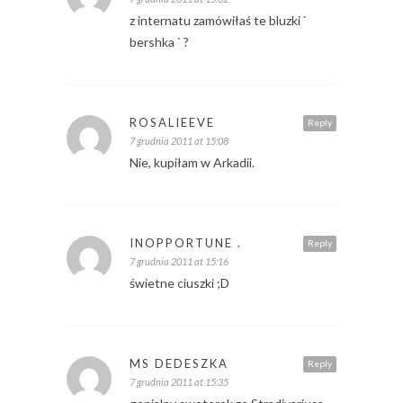
z internatu zamówiłaś te bluzki `
bershka ` ?
ROSALIEEVE
Reply
7 grudnia 2011 at 15:08
Nie, kupiłam w Arkadii.
INOPPORTUNE .
Reply
7 grudnia 2011 at 15:16
świetne ciuszki ;D
MS DEDESZKA
Reply
7 grudnia 2011 at 15:35