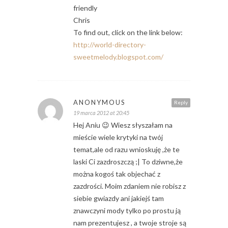
friendly
Chris
To find out, click on the link below:
http://world-directory-
sweetmelody.blogspot.com/
ANONYMOUS
Reply
19 marca 2012 at 20:45
Hej Aniu 😉 Wiesz słyszałam na
mieście wiele krytyki na twój
temat,ale od razu wnioskuję ,że te
laski Ci zazdroszczą ;| To dziwne,że
można kogoś tak objechać z
zazdrości. Moim zdaniem nie robisz z
siebie gwiazdy ani jakiejś tam
znawczyni mody tylko po prostu ją
nam prezentujesz , a twoje stroje są