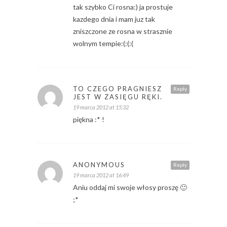
tak szybko Ci rosna:) ja prostuje
kazdego dnia i mam juz tak
zniszczone ze rosna w strasznie
wolnym tempie:(:(:(
TO CZEGO PRAGNIESZ
Reply
JEST W ZASIĘGU RĘKI.
19 marca 2012 at 15:32
piękna :* !
ANONYMOUS
Reply
19 marca 2012 at 16:49
Aniu oddaj mi swoje włosy proszę 🙂
;*