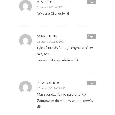
A Ś K UU.
Reply
18 marca 2012 at 19:10
jejku ale Ci urosły :)!
MARTIENN
Reply
18 marca 2012 at 19:19
tyle aż urosły ?! moje chyba stoją w
miejscu …
nowa notka,wpadniesz ?:)
PAAJONK ♥
Reply
18 marca 2012 at 19:35
Masz bardzo fajnie na blogu. 🙂
Zapraszam do mnie w wolnej chwili.
😉