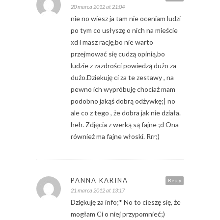
20 marca 2012 at 21:04
nie no wiesz ja tam nie oceniam ludzi
po tym co usłyszę o nich na mieście
xd i masz rację,bo nie warto
przejmować się cudzą opinią,bo
ludzie z zazdrości powiedzą dużo za
dużo.Dziekuję ci za te zestawy , na
pewno ich wypróbuję chociaż mam
podobno jakąś dobrą odżywkę;| no
ale co z tego , że dobra jak nie działa.
heh. Zdjęcia z werką są fajne ;d Ona
również ma fajne włoski. Rrr;)
PANNA KARINA
Reply
21 marca 2012 at 13:17
Dziękuję za info;* No to cieszę się, że
mogłam Ci o niej przypomnieć;)