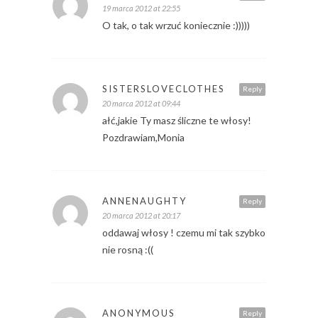
19 marca 2012 at 22:55
O tak, o tak wrzuć koniecznie :)))))
SISTERSLOVECLOTHES
Reply
20 marca 2012 at 09:44
ałć,jakie Ty masz śliczne te włosy!
Pozdrawiam,Monia
ANNENAUGHTY
Reply
20 marca 2012 at 20:17
oddawaj włosy ! czemu mi tak szybko
nie rosną :((
ANONYMOUS
Reply