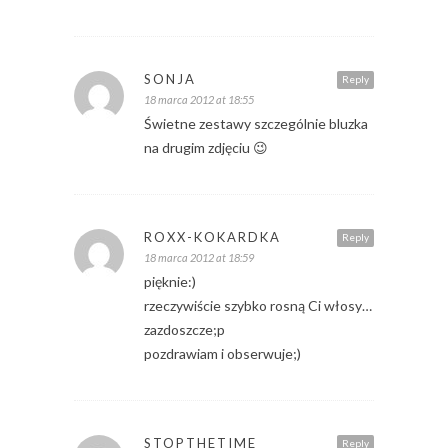
SONJA
Reply
18 marca 2012 at 18:55
Świetne zestawy szczególnie bluzka
na drugim zdjęciu 😉
ROXX-KOKARDKA
Reply
18 marca 2012 at 18:59
pięknie:)
rzeczywiście szybko rosną Ci włosy…
zazdoszcze;p
pozdrawiam i obserwuje;)
STOPTHETIME
Reply