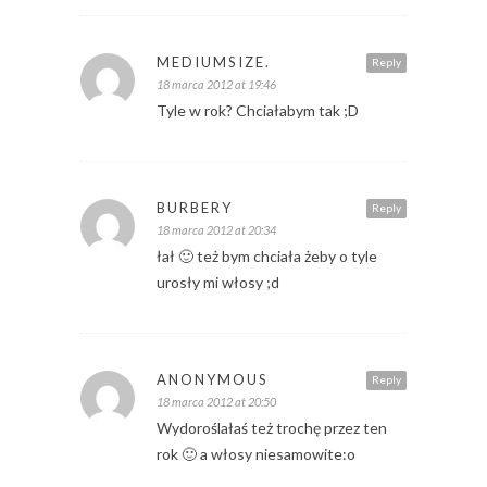
MEDIUMSIZE.
Reply
18 marca 2012 at 19:46
Tyle w rok? Chciałabym tak ;D
BURBERY
Reply
18 marca 2012 at 20:34
łał 🙂 też bym chciała żeby o tyle
urosły mi włosy ;d
ANONYMOUS
Reply
18 marca 2012 at 20:50
Wydoroślałaś też trochę przez ten
rok 🙂 a włosy niesamowite:o