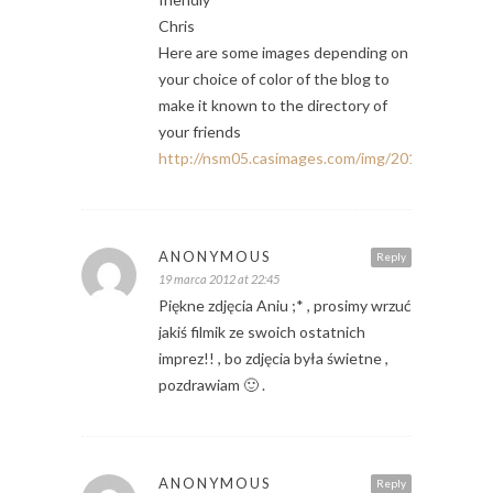
Chris
Here are some images depending on
your choice of color of the blog to
make it known to the directory of
your friends
http://nsm05.casimages.com/img/2012/03/19/
ANONYMOUS
Reply
19 marca 2012 at 22:45
Piękne zdjęcia Aniu ;* , prosimy wrzuć
jakiś filmik ze swoich ostatnich
imprez!! , bo zdjęcia była świetne ,
pozdrawiam 🙂 .
ANONYMOUS
Reply