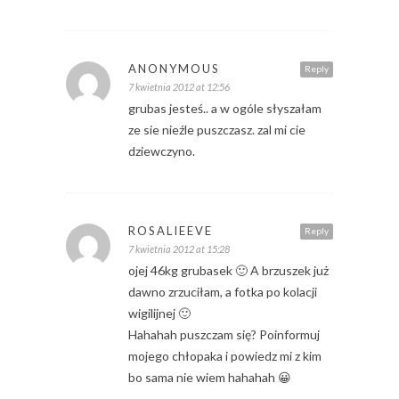
ANONYMOUS
Reply
7 kwietnia 2012 at 12:56
grubas jesteś.. a w ogóle słyszałam
ze sie nieźle puszczasz. zal mi cie
dziewczyno.
ROSALIEEVE
Reply
7 kwietnia 2012 at 15:28
ojej 46kg grubasek 🙂 A brzuszek już
dawno zrzuciłam, a fotka po kolacji
wigilijnej 🙂
Hahahah puszczam się? Poinformuj
mojego chłopaka i powiedz mi z kim
bo sama nie wiem hahahah 😀