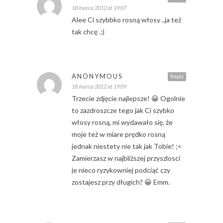
18 marca 2012 at 19:07
Alee Ci szybbko rosną włosy ..ja też
tak chcę .;)
ANONYMOUS
Reply
18 marca 2012 at 19:09
Trzecie zdjęcie najlepsze! 😀 Ogolnie
to zazdroszcze tego jak Ci szybko
włosy rosną, mi wydawało się, że
moje też w miare prędko rosną
jednak niestety nie tak jak Tobie! ;<
Zamierzasz w najbliższej przyszlosci
je nieco ryzykowniej podciąć czy
zostajesz przy długich? 😀 Emm.