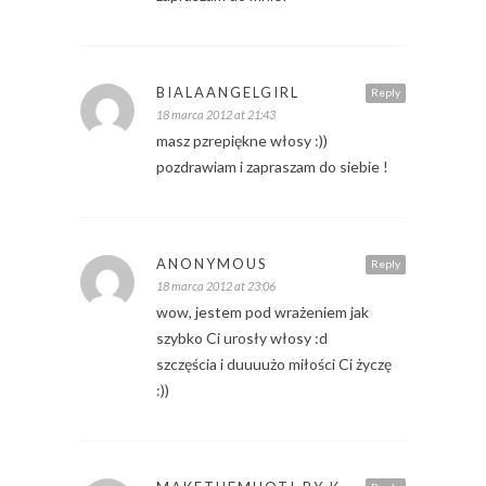
BIALAANGELGIRL
Reply
18 marca 2012 at 21:43
masz pzrepiękne włosy :))
pozdrawiam i zapraszam do siebie !
ANONYMOUS
Reply
18 marca 2012 at 23:06
wow, jestem pod wrażeniem jak
szybko Ci urosły włosy :d
szczęścia i duuuużo miłości Ci życzę
:))