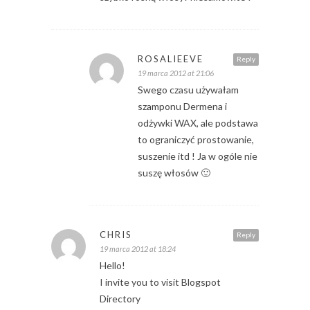
ROSALIEEVE
Reply
19 marca 2012 at 21:06
Swego czasu używałam
szamponu Dermena i
odżywki WAX, ale podstawa
to ograniczyć prostowanie,
suszenie itd ! Ja w ogóle nie
suszę włosów 🙂
CHRIS
Reply
19 marca 2012 at 18:24
Hello!
I invite you to visit Blogspot
Directory