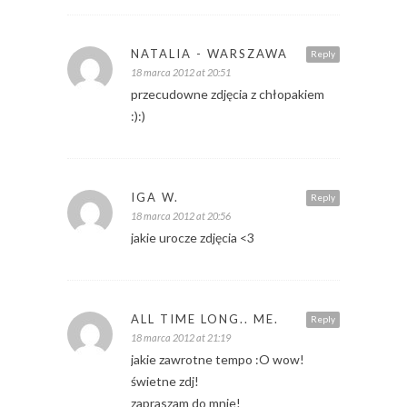
NATALIA - WARSZAWA
Reply
18 marca 2012 at 20:51
przecudowne zdjęcia z chłopakiem
:):)
IGA W.
Reply
18 marca 2012 at 20:56
jakie urocze zdjęcia <3
ALL TIME LONG.. ME.
Reply
18 marca 2012 at 21:19
jakie zawrotne tempo :O wow!
świetne zdj!
zapraszam do mnie!