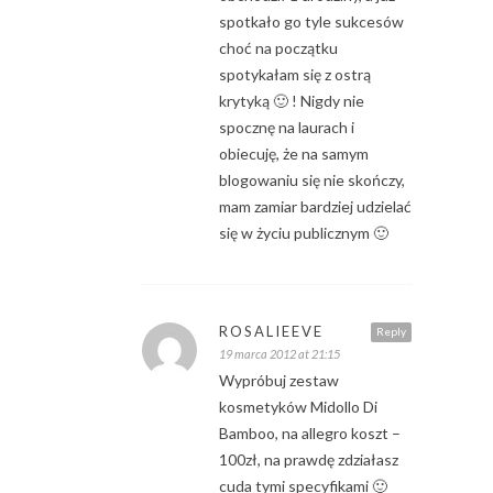
spotkało go tyle sukcesów
choć na początku
spotykałam się z ostrą
krytyką 🙂 ! Nigdy nie
spocznę na laurach i
obiecuję, że na samym
blogowaniu się nie skończy,
mam zamiar bardziej udzielać
się w życiu publicznym 🙂
ROSALIEEVE
Reply
19 marca 2012 at 21:15
Wypróbuj zestaw
kosmetyków Midollo Di
Bamboo, na allegro koszt –
100zł, na prawdę zdziałasz
cuda tymi specyfikami 🙂