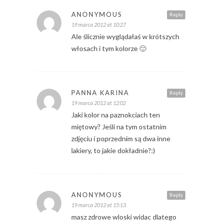
ANONYMOUS
Reply
19 marca 2012 at 10:27
Ale ślicznie wyglądałaś w krótszych
włosach i tym kolorze 🙂
PANNA KARINA
Reply
19 marca 2012 at 12:02
Jaki kolor na paznokciach ten
miętowy? Jeśli na tym ostatnim
zdjęciu i poprzednim są dwa inne
lakiery, to jakie dokładnie?:)
ANONYMOUS
Reply
19 marca 2012 at 15:13
masz zdrowe wloski widac dlatego