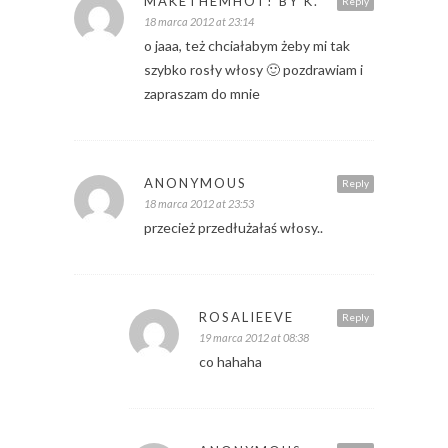
MAKETHEMHOT! BY K.
Reply
18 marca 2012 at 23:14
o jaaa, też chciałabym żeby mi tak
szybko rosły włosy 🙂 pozdrawiam i
zapraszam do mnie
ANONYMOUS
Reply
18 marca 2012 at 23:53
przecież przedłużałaś włosy..
ROSALIEEVE
Reply
19 marca 2012 at 08:38
co hahaha