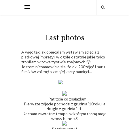
Last photos
A więc tak jak obiecałam wstawiam zdjęcia z
piątkowej imprezy i w ogóle ostatnie jakie tylko
zrobiłam w towarzystwie znajomych 🙂
Jestem niesamowicie zła, że ok. 200zdjęć i paru
filmików zniknęło z mojej karty pamięci…
Patrzcie co znalazłam!
Pierwsze zdjęcie pochodzi z grudnia ’10roku, a
drugie z grudnia ’11.
Kocham zawrotne tempo, w którym rosną moje
włosy hehe <3
Pozdrawiam :*