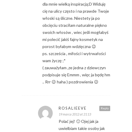
dla mnie wielką inspiracją;D Widuję
cię na ulicy często i na prawde Twoje
włoski są śliczne. Niestety ja po
obcięciu straciłam naturalne piękno
swoich włosów , wiec jeśli mogłabyś
mi polecić jakiś fajny kosmetyk na
porost byłabym wdzięczna 😉
ps. szcześcia , miłości i wytrwałości
wam życzę ;*
( zauważyłam ,ze jedna z dziewczyn
podpisuje się Emmm , więc ja będę hm
.. Rrr 😉 haha ) pozdrowienia 😉
ROSALIEEVE
Reply
19 marca 2012 at 21:13
Polać jej! 🙂 Ojej jak ja
uwielbiam takie osoby jak