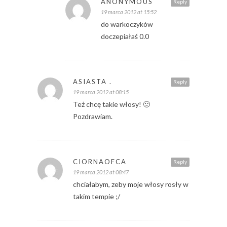
ANONYMOUS
Reply
19 marca 2012 at 15:52
do warkoczyków
doczepiałaś 0.0
ASIASTA .
Reply
19 marca 2012 at 08:15
Też chcę takie włosy! 🙂
Pozdrawiam.
CIORNAOFCA
Reply
19 marca 2012 at 08:47
chciałabym, zeby moje włosy rosły w
takim tempie ;/