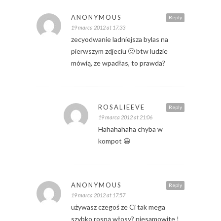
ANONYMOUS
Reply
19 marca 2012 at 17:33
zecyodwanie ladniejsza bylas na
pierwszym zdjeciu 🙂 btw ludzie
mówią, ze wpadłas, to prawda?
ROSALIEEVE
Reply
19 marca 2012 at 21:06
Hahahahaha chyba w
kompot 😀
ANONYMOUS
Reply
19 marca 2012 at 17:57
używasz czegoś ze Ci tak mega
szybko rosną włosy? niesamowite !