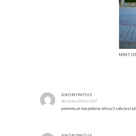
MINT D
ANONYMOUS
30 czerwca 2013 at 13:47
pewnie,ze ma piekne wlosy:) cala jest pie
ANONYMOUS