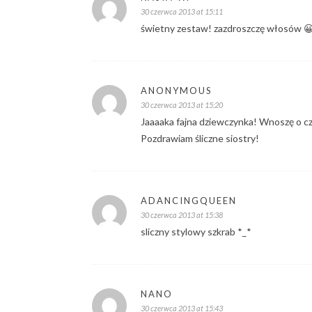
30 czerwca 2013 at 15:11
świetny zestaw! zazdroszczę włosów 
ANONYMOUS
30 czerwca 2013 at 15:20
Jaaaaka fajna dziewczynka! Wnoszę o c
Pozdrawiam śliczne siostry!
ADANCINGQUEEN
30 czerwca 2013 at 15:38
sliczny stylowy szkrab *_*
NANO
30 czerwca 2013 at 15:43