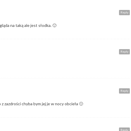
Reply
ląda na taką ale jest słodka. 🙂
Reply
Reply
o z zazdrości chyba bym jej je w nocy obcieła 🙂
Reply