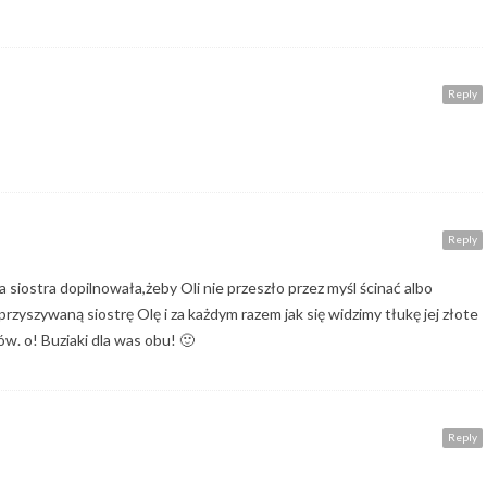
Reply
Reply
za siostra dopilnowała,żeby Oli nie przeszło przez myśl ścinać albo
yszywaną siostrę Olę i za każdym razem jak się widzimy tłukę jej złote
ów. o! Buziaki dla was obu! 🙂
Reply