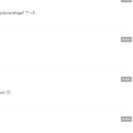
cia na bloga? *.* <3
Reply
Reply
vo! 🙂
Reply