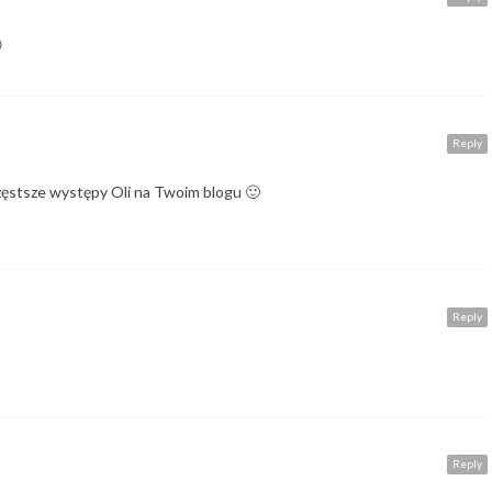

Reply
zęstsze występy Oli na Twoim blogu 🙂
Reply
Reply