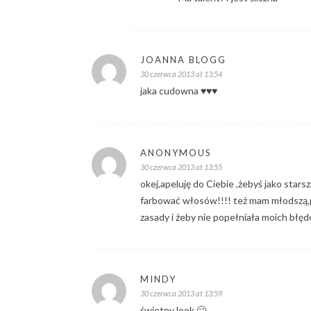
JOANNA BLOGG
30 czerwca 2013 at 13:54
jaka cudowna ♥♥♥
ANONYMOUS
30 czerwca 2013 at 13:55
okej,apeluję do Ciebie ,żebyś jako stars
farbować włosów!!!! też mam młodszą,prz
zasady i żeby nie popełniała moich błęd
MINDY
30 czerwca 2013 at 13:59
świetny look 🙂