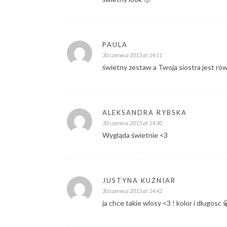
PAULA
30 czerwca 2013 at 14:11
świetny zestaw a Twoja siostra jest równ
ALEKSANDRA RYBSKA
30 czerwca 2013 at 14:30
Wygląda świetnie <3
JUSTYNA KUŹNIAR
30 czerwca 2013 at 14:42
ja chce takie wlosy <3 ! kolor i dlugosc 