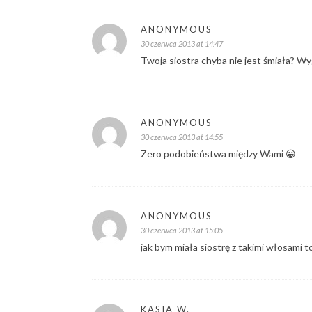
ANONYMOUS
30 czerwca 2013 at 14:47
Twoja siostra chyba nie jest śmiała? Wyg
ANONYMOUS
30 czerwca 2013 at 14:55
Zero podobieństwa między Wami 😀
ANONYMOUS
30 czerwca 2013 at 15:05
jak bym miała siostrę z takimi włosami t
KASIA W.