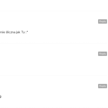
Reply
ie śliczna jak Ty :*
Reply
Reply
😀