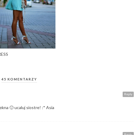
RESS
45 KOMENTARZY
Reply
kna 🙂 ucaluj siostre! :* Asia
Reply