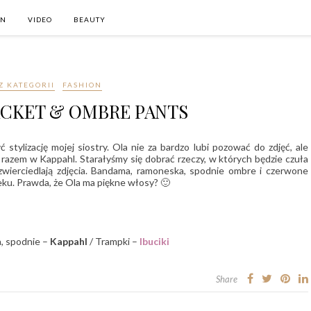
ON
VIDEO
BEAUTY
Z KATEGORII
FASHION
ACKET & OMBRE PANTS
tylizację mojej siostry. Ola nie za bardzo lubi pozować do zdjęć, ale
y razem w Kappahl. Starałyśmy się dobrać rzeczy, w których będzie czuła
zwierciedlają zdjęcia. Bandama, ramoneska, spodnie ombre i czerwone
eku. Prawda, że Ola ma piękne włosy? 🙂
, spodnie –
Kappahl
/ Trampki –
Ibuciki
Share