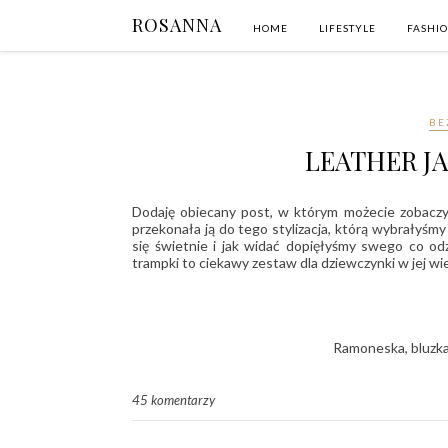
ROSANNA
HOME
LIFESTYLE
FASHI
BE
LEATHER J
Dodaję obiecany post, w którym możecie zobaczyć s
przekonała ją do tego stylizacja, którą wybrałyśm
się świetnie i jak widać dopięłyśmy swego co od
trampki to ciekawy zestaw dla dziewczynki w jej wi
Ramoneska, bluzka
45 komentarzy