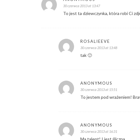
30 czerwca 2013 at 13:47
To jest ta dziewczynka, która robi Ci zdję
ROSALIEEVE
30 czerwca 2013 at 13:48
tak 🙂
ANONYMOUS
30 czerwca 2013 at 15:51
To jestem pod wrażeniem! Bra
ANONYMOUS
30 czerwca 2013 at 16:31
Ma talent! I jest śliczna