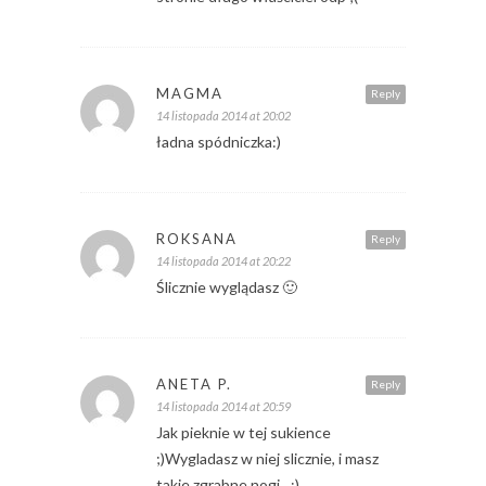
MAGMA
Reply
14 listopada 2014 at 20:02
ładna spódniczka:)
ROKSANA
Reply
14 listopada 2014 at 20:22
Ślicznie wyglądasz 🙂
ANETA P.
Reply
14 listopada 2014 at 20:59
Jak pieknie w tej sukience
;)Wygladasz w niej slicznie, i masz
takie zgrabne nogi…;)