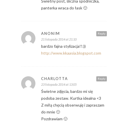
Świetny post, śliczna spódniczka,
panterka wraca do łask 🙂
ANONIM
Reply
21 listopada 2014 at 21:10
bardzo fajna stylizacja!!:))
http://www.kkaasia.blogspot.com
CHARLOTTA
Reply
23 listopada 2014 at 13:05
Świetne zdjęcia, bardzo mi się
podoba zestaw. Kurtka idealna <3
Z miłą chęcią obserwuję i zapraszam
do mnie 🙂
Pozdrawiam 🙂