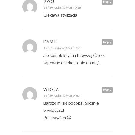
2YOU
Reply
15 listopada 2014 at 12:40
Ciekawa stylizacja
KAMIL
Reply
15 listopada 2014 at 14:51
ale kompleksy ma ta wyżej 🙂 xxx
zapewne daleko Tobie do niej.
WIOLA
Reply
15 listopada 2014 at 20:01
Bardzo mi się podoba! Ślicznie
wyglądasz!
Pozdrawiam 😉