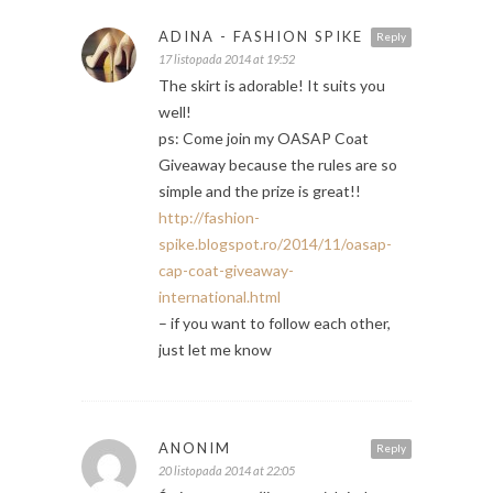
ADINA - FASHION SPIKE
Reply
17 listopada 2014 at 19:52
The skirt is adorable! It suits you
well!
ps: Come join my OASAP Coat
Giveaway because the rules are so
simple and the prize is great!!
http://fashion-
spike.blogspot.ro/2014/11/oasap-
cap-coat-giveaway-
international.html
– if you want to follow each other,
just let me know
ANONIM
Reply
20 listopada 2014 at 22:05