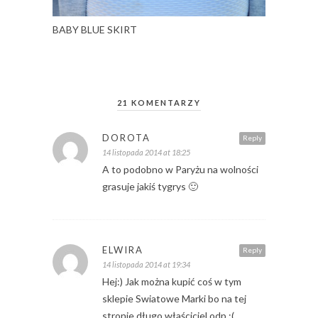
BABY BLUE SKIRT
21 KOMENTARZY
DOROTA
Reply
14 listopada 2014 at 18:25
A to podobno w Paryżu na wolności
grasuje jakiś tygrys 🙂
ELWIRA
Reply
14 listopada 2014 at 19:34
Hej:) Jak można kupić coś w tym
sklepie Swiatowe Marki bo na tej
stronie długo właściciel odp ;(