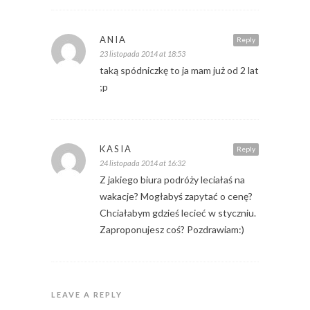
ANIA
Reply
23 listopada 2014 at 18:53
taką spódniczkę to ja mam już od 2 lat
;p
KASIA
Reply
24 listopada 2014 at 16:32
Z jakiego biura podróży leciałaś na
wakacje? Mogłabyś zapytać o cenę?
Chciałabym gdzieś lecieć w styczniu.
Zaproponujesz coś? Pozdrawiam:)
LEAVE A REPLY