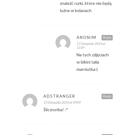
znaleźć rurki, które nie będą
luźne w kolanach
ANONIM
Reply
17 listopada 2014 at
12:09
Na tych zdjęciach
w bikini talia
marniutka:(
ADSTRANGER
Reply
15 listopada 2014 at 09:09
Ślicznotka! :*