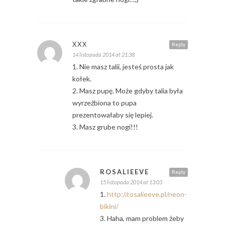
XXX
Reply
14 listopada 2014 at 21:38
1. Nie masz talii, jesteś prosta jak
kołek.
2. Masz pupę. Może gdyby talia była
wyrzeźbiona to pupa
prezentowałaby się lepiej.
3. Masz grube nogi!!!
ROSALIEEVE
Reply
15 listopada 2014 at 13:03
1.
http://rosalieeve.pl/neon-
bikini/
3. Haha, mam problem żeby