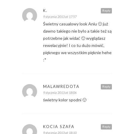
K.
Reply
9 stycznia 2013 at 17:57
Świetny casualowy look Aniu 🙂 już
dawno takiego nie było a takie też są
potrzebne jak widać 🙂 wyglądasz
rewelacyjnie! I co tu dużo mówić,
pięknego we wszystkim pięknie hehe
:*
MALAWREDOTA
Reply
9 stycznia 2013 at 18:06
świetny kolor spodni 🙂
KOCIA SZAFA
Reply
9 stycznia 2013 at 18:10