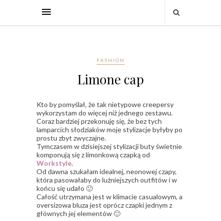
FASHION
Limone cap
Kto by pomyślał, że tak nietypowe creepersy
wykorzystam do więcej niż jednego zestawu.
Coraz bardziej przekonuję się, że bez tych
lamparcich słodziaków moje stylizacje byłyby po
prostu zbyt zwyczajne.
Tymczasem w dzisiejszej stylizacji buty świetnie
komponują się z limonkową czapką od
Workstyle
.
Od dawna szukałam idealnej, neonowej czapy,
która pasowałaby do luźniejszych outfitów i w
końcu się udało 🙂
Całość utrzymana jest w klimacie casualowym, a
oversizowa bluza jest oprócz czapki jednym z
głównych jej elementów 🙂