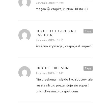
9 stycznia 2013 at 17:18
megaa 😀 czapka, kurtka i bluza <3
BEAUTIFUL GIRL AND
Reply
FASHION
9 stycznia 2013 at 17:21
świetna stylizacja:) czapa jest super!!
BRIGHT LIKE SUN
Reply
9 stycznia 2013 at 17:42
Nie przekonam się do tych butów, ale
reszta stroju prezentuje się super !
brightlikesun.blogspot.com