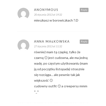
ANONYMOUS
Reply
20 stycznia 2013 at 19:32
mieszkasz w borowiczkach ?:D
ANNA MAŁKOWSKA
Reply
27 stycznia 2013 at 11:32
również mam tą czapkę, tylko że
czarną 🙂 jest cudowna, ale ma jedną
wadę. po częstym użytkowaniu (mam
ją od początku listopada) strasznie
się rozciąga… ale pewnie tak jak
większość 🙂
cudowny outfit 🙂 a creepersy mmm
*_*