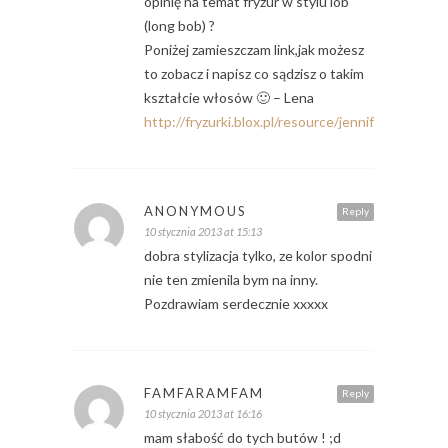
opinię na temat fryzur w stylu lob
(long bob) ?
Poniżej zamieszczam link,jak możesz
to zobacz i napisz co sądzisz o takim
kształcie włosów 🙂 – Lena
http://fryzurki.blox.pl/resource/jenniferanistonha
ANONYMOUS
Reply
10 stycznia 2013 at 15:13
dobra stylizacja tylko, ze kolor spodni
nie ten zmienila bym na inny.
Pozdrawiam serdecznie xxxxx
FAMFARAMFAM
Reply
10 stycznia 2013 at 16:16
mam słabość do tych butów ! ;d