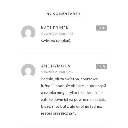
47 KOMENTARZY
KATHERINEK
Reply
9 stycznia 2013 at 17:03
świetna czapka;)!
ANONYMOUS
Reply
9 stycznia 2013 at 17:09
Ładnie, bluza świetna, sportowa,
luźna *.* spodnie obcisłe , super są<3
a czapka mega, tylko ta katana, nie
założyłabym jej na pewno nie na taką
bluzę, i i te buty, ale ogólnie ładnie,
jesteś prześliczna<3