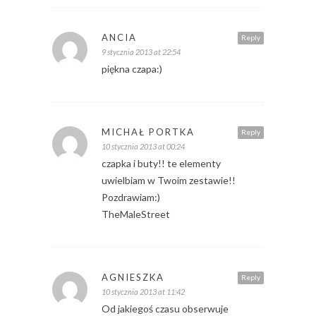
ANCIA
Reply
9 stycznia 2013 at 22:54
piękna czapa:)
MICHAŁ PORTKA
Reply
10 stycznia 2013 at 00:24
czapka i buty!! te elementy
uwielbiam w Twoim zestawie!!
Pozdrawiam:)
TheMaleStreet
AGNIESZKA
Reply
10 stycznia 2013 at 11:42
Od jakiegoś czasu obserwuje