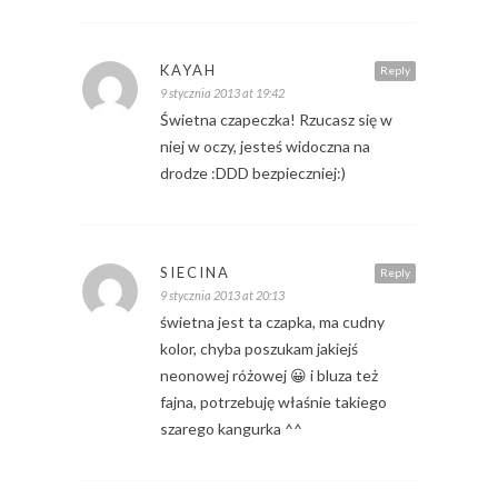
KAYAH
Reply
9 stycznia 2013 at 19:42
Świetna czapeczka! Rzucasz się w
niej w oczy, jesteś widoczna na
drodze :DDD bezpieczniej:)
SIECINA
Reply
9 stycznia 2013 at 20:13
świetna jest ta czapka, ma cudny
kolor, chyba poszukam jakiejś
neonowej różowej 😀 i bluza też
fajna, potrzebuję właśnie takiego
szarego kangurka ^^