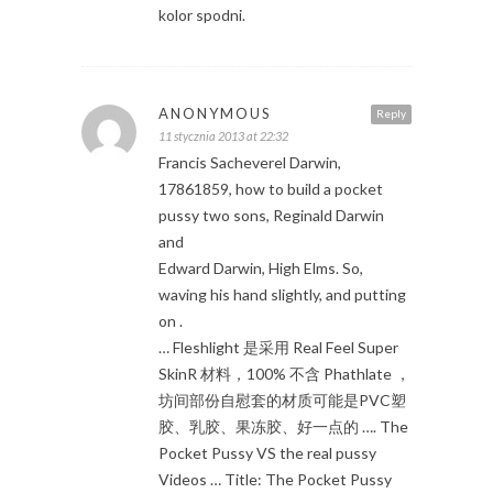
kolor spodni.
ANONYMOUS
Reply
11 stycznia 2013 at 22:32
Francis Sacheverel Darwin,
17861859, how to build a pocket
pussy two sons, Reginald Darwin
and
Edward Darwin, High Elms. So,
waving his hand slightly, and putting
on .
… Fleshlight 是采用 Real Feel Super
SkinR 材料，100% 不含 Phathlate ，
坊间部份自慰套的材质可能是PVC塑
胶、乳胶、果冻胶、好一点的 …. The
Pocket Pussy VS the real pussy
Videos … Title: The Pocket Pussy