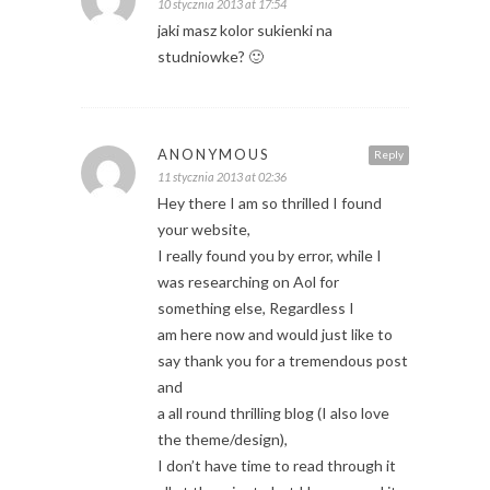
10 stycznia 2013 at 17:54
jaki masz kolor sukienki na
studniowke? 🙂
ANONYMOUS
Reply
11 stycznia 2013 at 02:36
Hey there I am so thrilled I found
your website,
I really found you by error, while I
was researching on Aol for
something else, Regardless I
am here now and would just like to
say thank you for a tremendous post
and
a all round thrilling blog (I also love
the theme/design),
I don’t have time to read through it