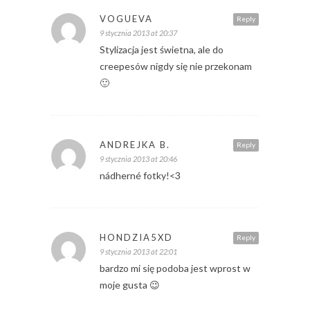
VOGUEVA
Reply
9 stycznia 2013 at 20:37
Stylizacja jest świetna, ale do
creepesów nigdy się nie przekonam
🙂
ANDREJKA B.
Reply
9 stycznia 2013 at 20:46
nádherné fotky!<3
HONDZIA5XD
Reply
9 stycznia 2013 at 22:01
bardzo mi się podoba jest wprost w
moje gusta 😉