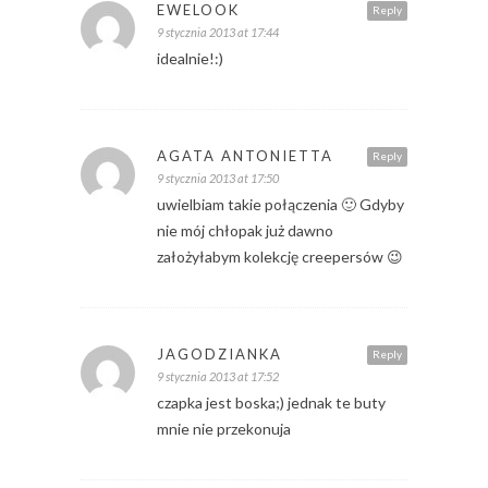
EWELOOK
Reply
9 stycznia 2013 at 17:44
idealnie!:)
AGATA ANTONIETTA
Reply
9 stycznia 2013 at 17:50
uwielbiam takie połączenia 🙂 Gdyby
nie mój chłopak już dawno
założyłabym kolekcję creepersów 😉
JAGODZIANKA
Reply
9 stycznia 2013 at 17:52
czapka jest boska;) jednak te buty
mnie nie przekonuja