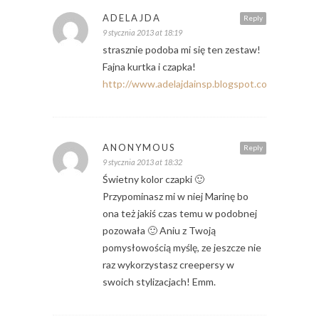
ADELAJDA
Reply
9 stycznia 2013 at 18:19
strasznie podoba mi się ten zestaw!
Fajna kurtka i czapka!
http://www.adelajdainsp.blogspot.com
ANONYMOUS
Reply
9 stycznia 2013 at 18:32
Świetny kolor czapki 🙂
Przypominasz mi w niej Marinę bo
ona też jakiś czas temu w podobnej
pozowała 🙂 Aniu z Twoją
pomysłowością myślę, ze jeszcze nie
raz wykorzystasz creepersy w
swoich stylizacjach! Emm.