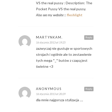
VS the real pussy : Description: The
Pocket Pussy VS the real pussy.
Also see my website
::
fleshlight
MARTYNKAM.
Reply
16 stycznia 2013 at 19:25
zazwyczaj nie gustuje w sportowych
strojach i ogólnie ale to zestawienie
tych mega *_* butów z czapą jest
świetne <3
ANONYMOUS
Reply
16 stycznia 2013 at 20:29
dla mnie najgorsza stylizacja ….