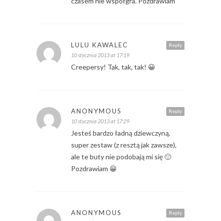
czasem nie współgra. Pozdrawiam
LULU KAWALEC
Reply
10 stycznia 2013 at 17:19
Creepersy! Tak, tak, tak! 😀
ANONYMOUS
Reply
10 stycznia 2013 at 17:29
Jesteś bardzo ładną dziewczyną,
super zestaw (z resztą jak zawsze),
ale te buty nie podobają mi się 🙂
Pozdrawiam 😀
ANONYMOUS
Reply