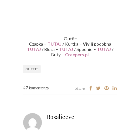
Outfit:
Czapka –
TUTAJ
/ Kurtka –
Vivili
podobna
TUTAJ
/ Bluza –
TUTAJ
/ Spodnie –
TUTAJ
/
Buty –
Creepers.pl
OUTFIT
47 komentarzy
Share
Rosalieeve