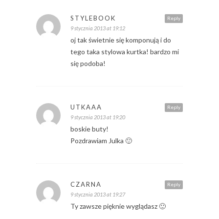
STYLEBOOK
Reply
9 stycznia 2013 at 19:12
oj tak świetnie się komponują i do
tego taka stylowa kurtka! bardzo mi
się podoba!
UTKAAA
Reply
9 stycznia 2013 at 19:20
boskie buty!
Pozdrawiam Julka 🙂
CZARNA
Reply
9 stycznia 2013 at 19:27
Ty zawsze pięknie wyglądasz 🙂