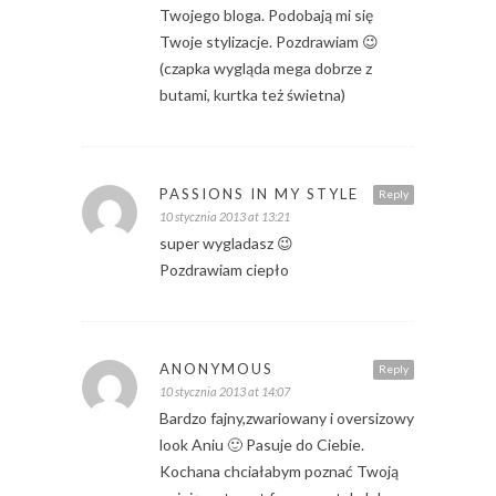
Twojego bloga. Podobają mi się
Twoje stylizacje. Pozdrawiam 😉
(czapka wygląda mega dobrze z
butami, kurtka też świetna)
PASSIONS IN MY STYLE
Reply
10 stycznia 2013 at 13:21
super wygladasz 😉
Pozdrawiam ciepło
ANONYMOUS
Reply
10 stycznia 2013 at 14:07
Bardzo fajny,zwariowany i oversizowy
look Aniu 🙂 Pasuje do Ciebie.
Kochana chciałabym poznać Twoją