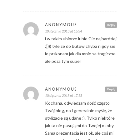
ANONYMOUS
Reply
10 stycznia 2013 at 16:34
i w takim ubiorze lubie Cie najbardziej
:)))) tyle,ze do butow chyba nigdy sie
ie przkonam jak dla mnie sa tragiczne
ale poza tym super
ANONYMOUS
Reply
10 stycznia 2013 at 17:15
Kochana, odwiedzam dość często
Twój blog, no i generalnie myślę, że
stylizacje są udane ;). Tylko niektóre,
jak ta nie pasują mi do Twojej osoby.
Sama prezentacja jest ok, ale coś mi