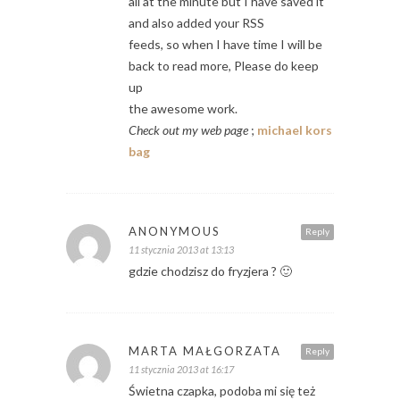
all at the minute but I have saved it
and also added your RSS
feeds, so when I have time I will be
back to read more, Please do keep
up
the awesome work.
Check out my web page
;
michael kors
bag
ANONYMOUS
Reply
11 stycznia 2013 at 13:13
gdzie chodzisz do fryzjera ? 🙂
MARTA MAŁGORZATA
Reply
11 stycznia 2013 at 16:17
Świetna czapka, podoba mi się też