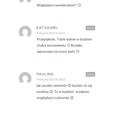
Wyglądasz rewelacyjnie!! 🙂
KATSUUMI
Reply
9 stycznia 2013 at 18:11
Przepięknie, Tobie ladnie w kazdym
chyba zestawieniu 🙂 Buziaki,
zapraszam na nowy wpis 🙂
PAULINA
Reply
9 stycznia 2013 at 18:13
jak zwykle świetnie 😉 bardzo mi się
podoba 😉 Ty w każdym ‘wydaniu’
wyglądasz cudownie 😉