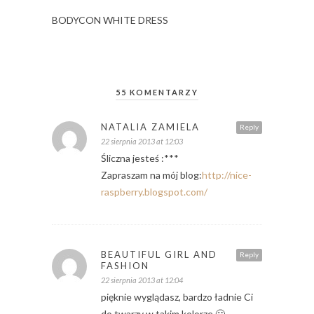
BODYCON WHITE DRESS
55 KOMENTARZY
NATALIA ZAMIELA
Reply
22 sierpnia 2013 at 12:03
Śliczna jesteś :***
Zapraszam na mój blog:
http://nice-
raspberry.blogspot.com/
BEAUTIFUL GIRL AND
Reply
FASHION
22 sierpnia 2013 at 12:04
pięknie wyglądasz, bardzo ładnie Ci
do twarzy w takim kolorze 🙂