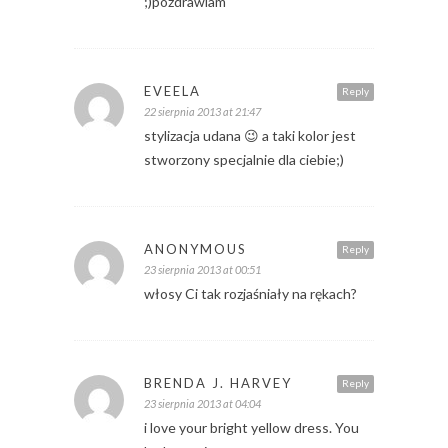
;)pozdrawiam
EVEELA
Reply
22 sierpnia 2013 at 21:47
stylizacja udana 😉 a taki kolor jest
stworzony specjalnie dla ciebie;)
ANONYMOUS
Reply
23 sierpnia 2013 at 00:51
włosy Ci tak rozjaśniały na rękach?
BRENDA J. HARVEY
Reply
23 sierpnia 2013 at 04:04
i love your bright yellow dress. You