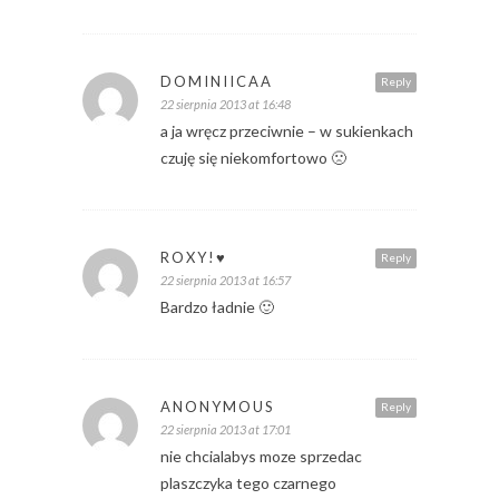
DOMINIICAA
Reply
22 sierpnia 2013 at 16:48
a ja wręcz przeciwnie – w sukienkach
czuję się niekomfortowo 🙁
ROXY!♥
Reply
22 sierpnia 2013 at 16:57
Bardzo ładnie 🙂
ANONYMOUS
Reply
22 sierpnia 2013 at 17:01
nie chcialabys moze sprzedac
plaszczyka tego czarnego