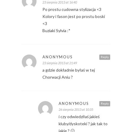
23 sierpnia 2013 at 16:40
Po prostu cudowna stylizacja <3
Kolory i fason jest po prostu boski
<3
Buziaki Sylvia :*
ANONYMOUS
Reply
23 sierpnia 2013 at 21:49
a gdzie dokładnie byłaś w tej
Chorwacji Aniu ?
ANONYMOUS
Reply
26 sierpnia 2013 at 10:35
i czy odwiedziłaś jakieś
kluby/dyskoteki ? jak tak to
jakie ? 🙂