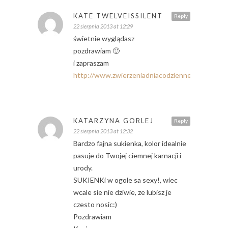
KATE TWELVEISSILENT
Reply
22 sierpnia 2013 at 12:29
świetnie wyglądasz
pozdrawiam 🙂
i zapraszam
http://www.zwierzeniadniacodziennego.blogspo
KATARZYNA GORLEJ
Reply
22 sierpnia 2013 at 12:32
Bardzo fajna sukienka, kolor idealnie
pasuje do Twojej ciemnej karnacji i
urody.
SUKIENKi w ogole sa sexy!, wiec
wcale sie nie dziwie, ze lubisz je
czesto nosic:)
Pozdrawiam