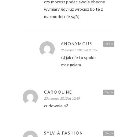
czy mozesz podac swoje obecne
wymiary gdy juz wrócisz bo te z
maxmodel nie są?:)
ANONYMOUS
Reply
25 sierpnia 2013 at 20:16
?;) jak nie to spoko
zrozumiem
CAROOLINE
Reply
23 sierpnia 2013 at 12:49
cudownie <3
SYLVIA FASHION
Reply