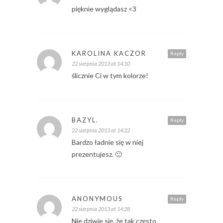
pięknie wyglądasz <3
KAROLINA KACZOR
Reply
22 sierpnia 2013 at 14:10
ślicznie Ci w tym kolorze!
BAZYL.
Reply
22 sierpnia 2013 at 14:22
Bardzo ładnie się w niej
prezentujesz. 🙂
ANONYMOUS
Reply
22 sierpnia 2013 at 14:28
Nie dziwie się, że tak często