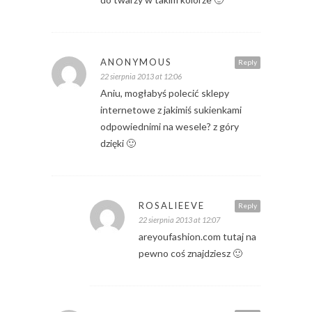
ANONYMOUS
Reply
22 sierpnia 2013 at 12:06
Aniu, mogłabyś polecić sklepy
internetowe z jakimiś sukienkami
odpowiednimi na wesele? z góry
dzięki 🙂
ROSALIEEVE
Reply
22 sierpnia 2013 at 12:07
areyoufashion.com tutaj na
pewno coś znajdziesz 🙂