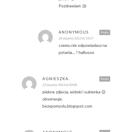
Pozdrawiam :)))
ANONYMOUS
Reply
26 sierpnia 2013 at 14:57
czemu nie odpowiadasz na
pytania… ? halloooo
AGNIESZKA.
Reply
25 sierpnia 2013 at 09:08
piekne zdjecia, widoki i sukienka 😉
obserwuje.
bezxpomyslu.blogspot.com