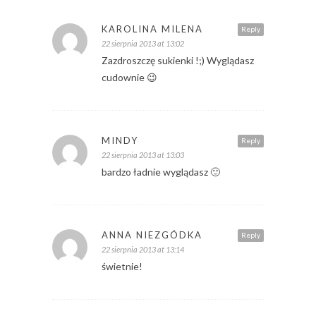
KAROLINA MILENA
Reply
22 sierpnia 2013 at 13:02
Zazdroszczę sukienki !;) Wyglądasz
cudownie 😉
MINDY
Reply
22 sierpnia 2013 at 13:03
bardzo ładnie wyglądasz 🙂
ANNA NIEZGÓDKA
Reply
22 sierpnia 2013 at 13:14
świetnie!