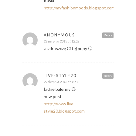
Kasia
http://myfashionmoods.blogspot.com/
ANONYMOUS
Reply
22 sierpnia 2013 at 12:32
zazdroszczę Ci tej pupy 🙂
LIVE-STYLE20
Reply
22 sierpnia 2013 at 12:33
ładne baleriny 😉
new post
http://www.live-
style20.blogspot.com