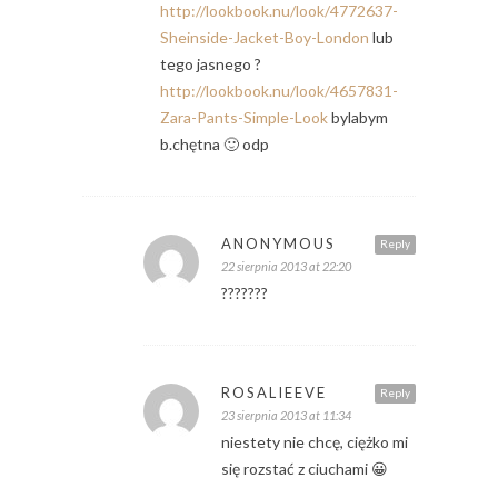
http://lookbook.nu/look/4772637-
Sheinside-Jacket-Boy-London
lub
tego jasnego ?
http://lookbook.nu/look/4657831-
Zara-Pants-Simple-Look
bylabym
b.chętna 🙂 odp
ANONYMOUS
Reply
22 sierpnia 2013 at 22:20
???????
ROSALIEEVE
Reply
23 sierpnia 2013 at 11:34
niestety nie chcę, ciężko mi
się rozstać z ciuchami 😀