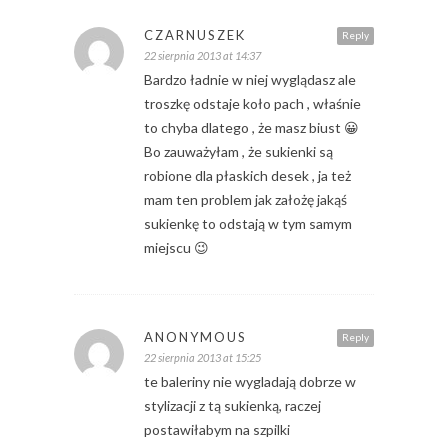
CZARNUSZEK
Reply
22 sierpnia 2013 at 14:37
Bardzo ładnie w niej wyglądasz ale
troszkę odstaje koło pach , właśnie
to chyba dlatego , że masz biust 😀
Bo zauważyłam , że sukienki są
robione dla płaskich desek , ja też
mam ten problem jak założę jakąś
sukienkę to odstają w tym samym
miejscu 😉
ANONYMOUS
Reply
22 sierpnia 2013 at 15:25
te baleriny nie wygladają dobrze w
stylizacji z tą sukienką, raczej
postawiłabym na szpilki