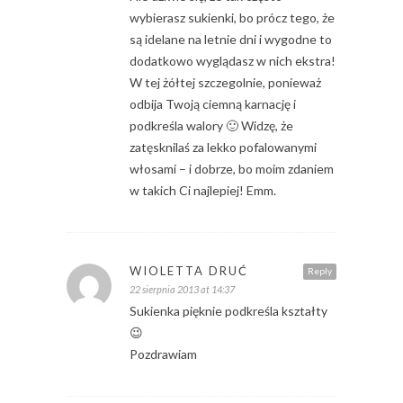
wybierasz sukienki, bo prócz tego, że
są idelane na letnie dni i wygodne to
dodatkowo wyglądasz w nich ekstra!
W tej żółtej szczegolnie, ponieważ
odbija Twoją ciemną karnację i
podkreśla walory 🙂 Widzę, że
zatęsknilaś za lekko pofalowanymi
włosami – i dobrze, bo moim zdaniem
w takich Ci najlepiej! Emm.
WIOLETTA DRUĆ
Reply
22 sierpnia 2013 at 14:37
Sukienka pięknie podkreśla kształty
😉
Pozdrawiam