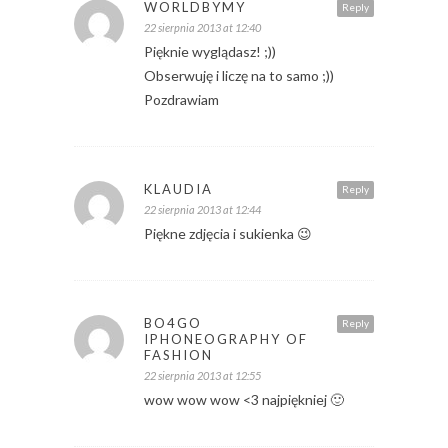
WORLDBYMY
Reply
22 sierpnia 2013 at 12:40
Pięknie wyglądasz! ;))
Obserwuję i liczę na to samo ;))
Pozdrawiam
KLAUDIA
Reply
22 sierpnia 2013 at 12:44
Piękne zdjęcia i sukienka 😉
BO4GO
Reply
IPHONEOGRAPHY OF
FASHION
22 sierpnia 2013 at 12:55
wow wow wow <3 najpiękniej 🙂