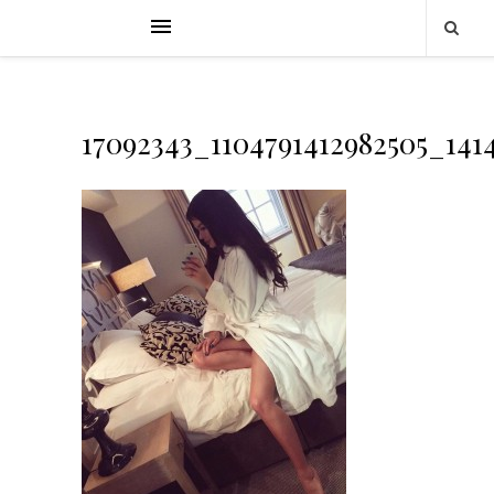
17092343_1104791412982505_141