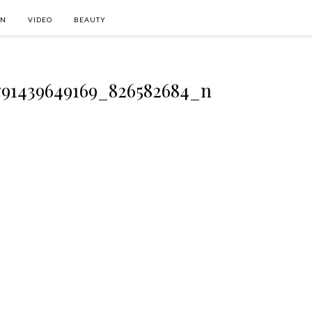
ON
VIDEO
BEAUTY
791439649169_826582684_n