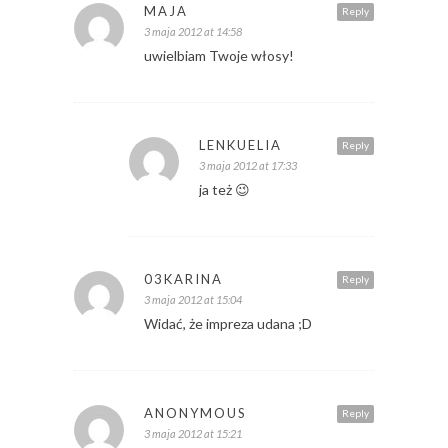
MAJA
Reply
3 maja 2012 at 14:58
uwielbiam Twoje włosy!
LENKUELIA
Reply
3 maja 2012 at 17:33
ja też 😉
03KARINA
Reply
3 maja 2012 at 15:04
Widać, że impreza udana ;D
ANONYMOUS
Reply
3 maja 2012 at 15:21