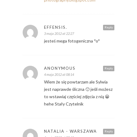
EFFENSIS.
Reply
3 maja 2012 at 22:27
jesteś mega fotogeniczna *o*
ANONYMOUS
Reply
4 maja 2012 at 08:14
Wiem że się powtarzam ale Sylwia
jest naprawde śliczna 🙂 jeśli możesz
to wstawiaj częściej zdjęcia z nią 😀
hehe Stały Czytelnik
NATALIA - WARSZAWA
Reply