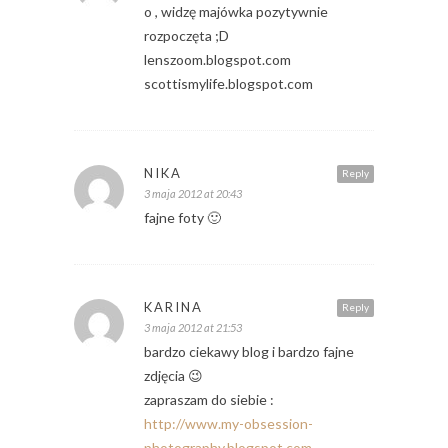
o , widzę majówka pozytywnie
rozpoczęta ;D
lenszoom.blogspot.com
scottismylife.blogspot.com
NIKA
Reply
3 maja 2012 at 20:43
fajne foty 🙂
KARINA
Reply
3 maja 2012 at 21:53
bardzo ciekawy blog i bardzo fajne
zdjęcia 😉
zapraszam do siebie :
http://www.my-obsession-
photography.blogspot.com