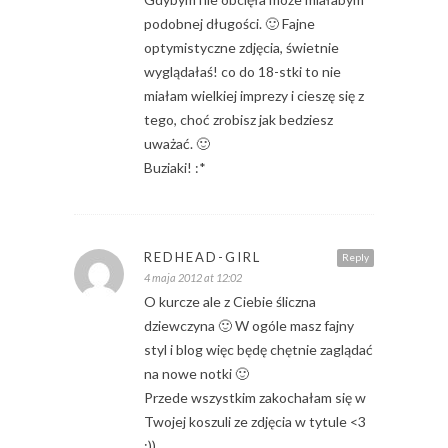
podobnej długości. 🙂 Fajne
optymistyczne zdjęcia, świetnie
wyglądałaś! co do 18-stki to nie
miałam wielkiej imprezy i cieszę się z
tego, choć zrobisz jak bedziesz
uważać. 🙂
Buziaki! :*
REDHEAD-GIRL
Reply
4 maja 2012 at 12:02
O kurcze ale z Ciebie śliczna
dziewczyna 🙂 W ogóle masz fajny
styl i blog więc będę chętnie zaglądać
na nowe notki 🙂
Przede wszystkim zakochałam się w
Twojej koszuli ze zdjęcia w tytule <3
;))