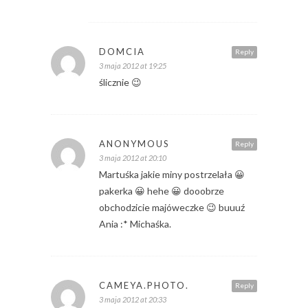
DOMCIA
Reply
3 maja 2012 at 19:25
ślicznie 😉
ANONYMOUS
Reply
3 maja 2012 at 20:10
Martuśka jakie miny postrzelała 😀
pakerka 😀 hehe 😀 dooobrze
obchodzicie majóweczke 😉 buuuź
Ania :* Michaśka.
CAMEYA.PHOTO.
Reply
3 maja 2012 at 20:33