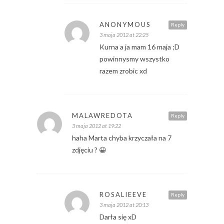
ANONYMOUS
Reply
3 maja 2012 at 22:25
Kurna a ja mam 16 maja ;D
powinnysmy wszystko
razem zrobic xd
MALAWREDOTA
Reply
3 maja 2012 at 19:22
haha Marta chyba krzyczała na 7
zdjęciu ? 😀
ROSALIEEVE
Reply
3 maja 2012 at 20:13
Darła się xD