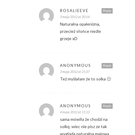
ROSALIEEVE
Reply
3 maja 2012 at 20:14
Naturalna opalenizna,
przecież słońce nieźle
grzeje xD
ANONYMOUS
Reply
3 maja 2012 at 21:37
Też myślałam że to solka 🙂
ANONYMOUS
Reply
4 maja 2012 at 11:13
sama mówiła że chodzi na
solkę, wiec nie pisz ze tak
wygląda naturalna majowa