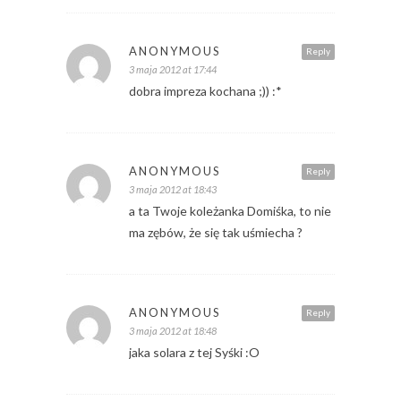
ANONYMOUS
Reply
3 maja 2012 at 17:44
dobra impreza kochana ;)) :*
ANONYMOUS
Reply
3 maja 2012 at 18:43
a ta Twoje koleżanka Domiśka, to nie
ma zębów, że się tak uśmiecha ?
ANONYMOUS
Reply
3 maja 2012 at 18:48
jaka solara z tej Syśki :O