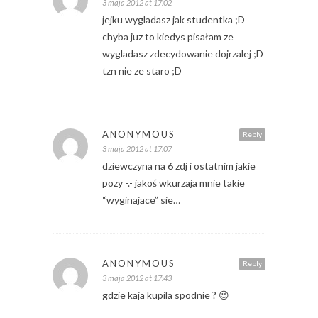
3 maja 2012 at 17:02
jejku wygladasz jak studentka ;D
chyba juz to kiedys pisałam ze
wygladasz zdecydowanie dojrzalej ;D
tzn nie ze staro ;D
ANONYMOUS
Reply
3 maja 2012 at 17:07
dziewczyna na 6 zdj i ostatnim jakie
pozy -.- jakoś wkurzaja mnie takie
“wyginajace” sie…
ANONYMOUS
Reply
3 maja 2012 at 17:43
gdzie kaja kupila spodnie ? 😉