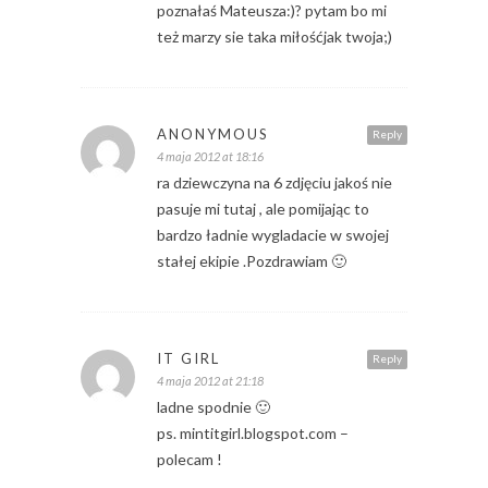
poznałaś Mateusza:)? pytam bo mi
też marzy sie taka miłośćjak twoja;)
ANONYMOUS
Reply
4 maja 2012 at 18:16
ra dziewczyna na 6 zdjęciu jakoś nie
pasuje mi tutaj , ale pomijając to
bardzo ładnie wygladacie w swojej
stałej ekipie .Pozdrawiam 🙂
IT GIRL
Reply
4 maja 2012 at 21:18
ladne spodnie 🙂
ps. mintitgirl.blogspot.com –
polecam !