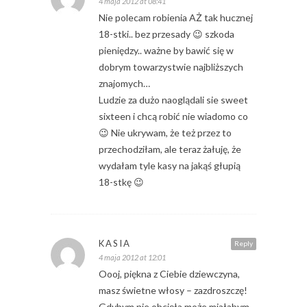
4 maja 2012 at 08:41
Nie polecam robienia AŻ tak hucznej
18-stki.. bez przesady 😉 szkoda
pieniędzy.. ważne by bawić się w
dobrym towarzystwie najbliższych
znajomych…
Ludzie za dużo naoglądali sie sweet
sixteen i chcą robić nie wiadomo co
😉 Nie ukrywam, że też przez to
przechodziłam, ale teraz żałuję, że
wydałam tyle kasy na jakąś głupią
18-stkę 😉
KASIA
Reply
4 maja 2012 at 12:01
Oooj, piękna z Ciebie dziewczyna,
masz świetne włosy – zazdroszczę!
Gdybym nie obcięła może miałabym