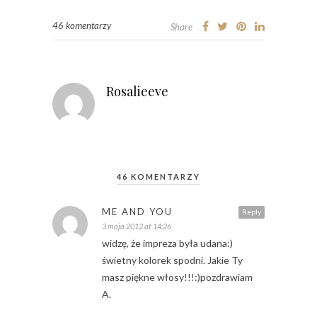
46 komentarzy
Share
Rosalieeve
46 KOMENTARZY
ME AND YOU
Reply
3 maja 2012 at 14:26
widzę, że impreza była udana:)
świetny kolorek spodni. Jakie Ty
masz piękne włosy!!!:)pozdrawiam
A.