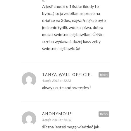
A jeśli chodzi o 18stke (kiedy to
było…) to ja zrobiłam impreze na
działce na 30os, najważniejsze było
jedzenie (grill), wódka, piwa, dobra
muza i świetnie się bawiłam 🙂 Nie
trzeba wydawać dużej kasy żeby
świetnie się bawić 😀
TANYA WALL OFFICIEL
Reply
4 maja 2012 at 12:23
always cute and sweeties !
ANONYMOUS
Reply
4 maja 2012 at 14:26
śliczna jesteś mogę wiedzieć jak