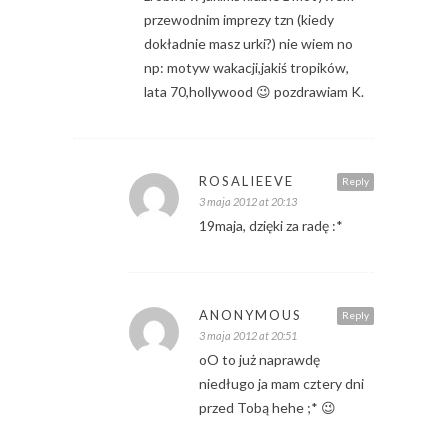
przewodnim imprezy tzn (kiedy
dokładnie masz urki?) nie wiem no
np: motyw wakacji,jakiś tropików,
lata 70,hollywood 😉 pozdrawiam K.
ROSALIEEVE
Reply
3 maja 2012 at 20:13
19maja, dzięki za radę :*
ANONYMOUS
Reply
3 maja 2012 at 20:51
oO to już naprawdę
niedługo ja mam cztery dni
przed Tobą hehe ;* 😉