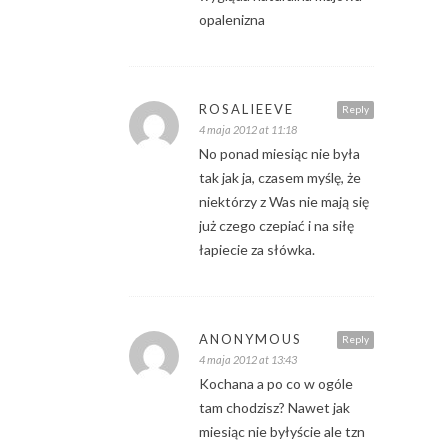
opalenizna
ROSALIEEVE
Reply
4 maja 2012 at 11:18
No ponad miesiąc nie była
tak jak ja, czasem myślę, że
niektórzy z Was nie mają się
już czego czepiać i na siłę
łapiecie za słówka.
ANONYMOUS
Reply
4 maja 2012 at 13:43
Kochana a po co w ogóle
tam chodzisz? Nawet jak
miesiąc nie byłyście ale tzn