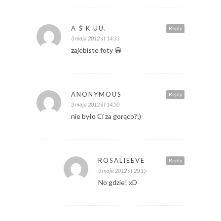
A Ś K UU.
Reply
3 maja 2012 at 14:33
zajebiste foty 😀
ANONYMOUS
Reply
3 maja 2012 at 14:50
nie było Ci za gorąco?;)
ROSALIEEVE
Reply
3 maja 2012 at 20:15
No gdzie! xD