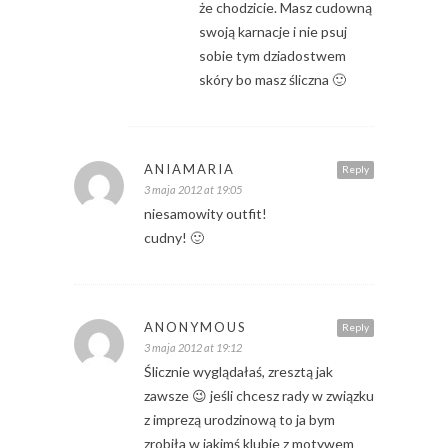
że chodzicie. Masz cudowną
swoją karnacje i nie psuj
sobie tym dziadostwem
skóry bo masz śliczna 🙂
ANIAMARIA
Reply
3 maja 2012 at 19:05
niesamowity outfit!
cudny! 🙂
ANONYMOUS
Reply
3 maja 2012 at 19:12
Ślicznie wyglądałaś, zresztą jak
zawsze 😉 jeśli chcesz rady w związku
z imprezą urodzinową to ja bym
zrobiła w jakimś klubie z motywem