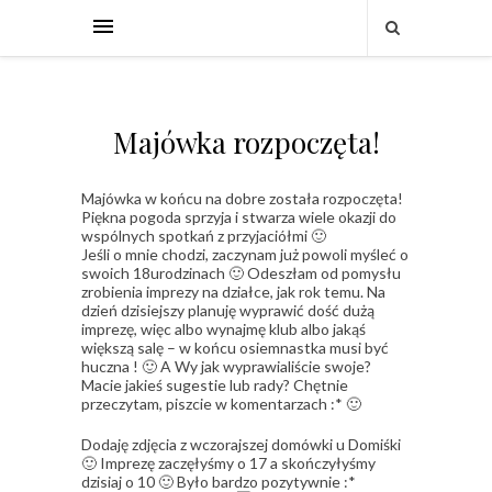
Majówka rozpoczęta!
Majówka w końcu na dobre została rozpoczęta!
Piękna pogoda sprzyja i stwarza wiele okazji do
wspólnych spotkań z przyjaciółmi 🙂
Jeśli o mnie chodzi, zaczynam już powoli myśleć o
swoich 18urodzinach 🙂 Odeszłam od pomysłu
zrobienia imprezy na działce, jak rok temu. Na
dzień dzisiejszy planuję wyprawić dość dużą
imprezę, więc albo wynajmę klub albo jakąś
większą salę – w końcu osiemnastka musi być
huczna ! 🙂 A Wy jak wyprawialiście swoje?
Macie jakieś sugestie lub rady? Chętnie
przeczytam, piszcie w komentarzach :* 🙂
Dodaję zdjęcia z wczorajszej domówki u Domiśki
🙂 Imprezę zaczęłyśmy o 17 a skończyłyśmy
dzisiaj o 10 🙂 Było bardzo pozytywnie :*