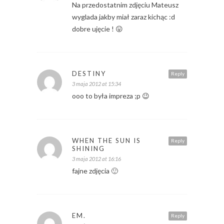
Na przedostatnim zdjęciu Mateusz
wyglada jakby miał zaraz kichąc :d
dobre ujęcie ! 😛
DESTINY
Reply
3 maja 2012 at 15:34
ooo to była impreza ;p 😉
WHEN THE SUN IS
Reply
SHINING
3 maja 2012 at 16:16
fajne zdjęcia 🙂
EM.
Reply