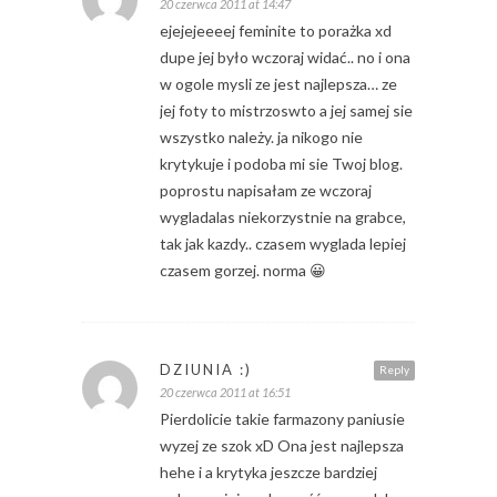
20 czerwca 2011 at 14:47
ejejejeeeej feminite to porażka xd
dupe jej było wczoraj widać.. no i ona
w ogole mysli ze jest najlepsza… ze
jej foty to mistrzoswto a jej samej sie
wszystko należy. ja nikogo nie
krytykuje i podoba mi sie Twoj blog.
poprostu napisałam ze wczoraj
wygladalas niekorzystnie na grabce,
tak jak kazdy.. czasem wyglada lepiej
czasem gorzej. norma 😀
DZIUNIA :)
Reply
20 czerwca 2011 at 16:51
Pierdolicie takie farmazony paniusie
wyzej ze szok xD Ona jest najlepsza
hehe i a krytyka jeszcze bardziej