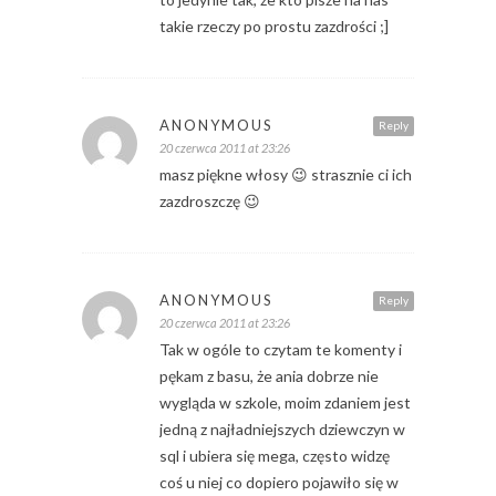
takie rzeczy po prostu zazdrości ;]
ANONYMOUS
Reply
20 czerwca 2011 at 23:26
masz piękne włosy 😉 strasznie ci ich
zazdroszczę 😉
ANONYMOUS
Reply
20 czerwca 2011 at 23:26
Tak w ogóle to czytam te komenty i
pękam z basu, że ania dobrze nie
wygląda w szkole, moim zdaniem jest
jedną z najładniejszych dziewczyn w
sql i ubiera się mega, często widzę
coś u niej co dopiero pojawiło się w