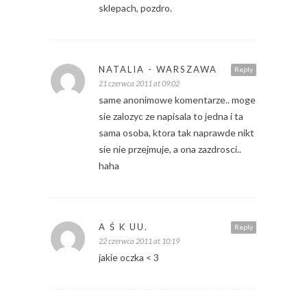
sklepach, pozdro.
NATALIA - WARSZAWA
Reply
21 czerwca 2011 at 09:02
same anonimowe komentarze.. moge
sie zalozyc ze napisala to jedna i ta
sama osoba, ktora tak naprawde nikt
sie nie przejmuje, a ona zazdrosci..
haha
A Ś K UU.
Reply
22 czerwca 2011 at 10:19
jakie oczka < 3