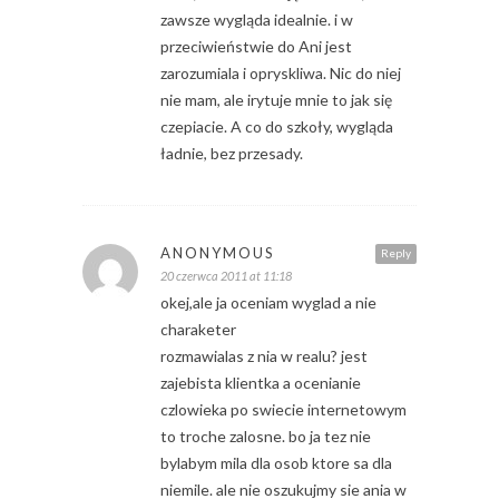
zawsze wygląda idealnie. i w
przeciwieństwie do Ani jest
zarozumiala i opryskliwa. Nic do niej
nie mam, ale irytuje mnie to jak się
czepiacie. A co do szkoły, wygląda
ładnie, bez przesady.
ANONYMOUS
Reply
20 czerwca 2011 at 11:18
okej,ale ja oceniam wyglad a nie
charaketer
rozmawialas z nia w realu? jest
zajebista klientka a ocenianie
czlowieka po swiecie internetowym
to troche zalosne. bo ja tez nie
bylabym mila dla osob ktore sa dla
niemile. ale nie oszukujmy sie ania w