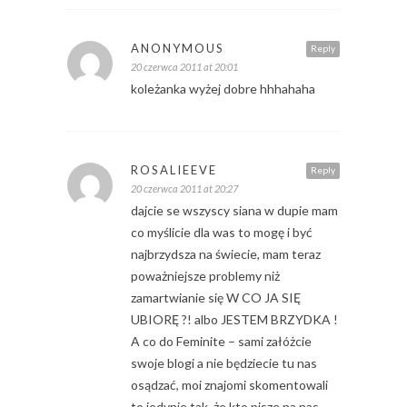
ANONYMOUS
Reply
20 czerwca 2011 at 20:01
koleżanka wyżej dobre hhhahaha
ROSALIEEVE
Reply
20 czerwca 2011 at 20:27
dajcie se wszyscy siana w dupie mam
co myślicie dla was to mogę i być
najbrzydsza na świecie, mam teraz
poważniejsze problemy niż
zamartwianie się W CO JA SIĘ
UBIORĘ ?! albo JESTEM BRZYDKA !
A co do Feminite – sami załóżcie
swoje blogi a nie będziecie tu nas
osądzać, moi znajomi skomentowali
to jedynie tak, że kto pisze na nas