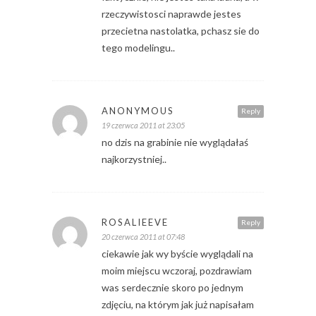
rzeczywistosci naprawde jestes
przecietna nastolatka, pchasz sie do
tego modelingu..
ANONYMOUS
Reply
19 czerwca 2011 at 23:05
no dzis na grabinie nie wyglądałaś
najkorzystniej..
ROSALIEEVE
Reply
20 czerwca 2011 at 07:48
ciekawie jak wy byście wyglądali na
moim miejscu wczoraj, pozdrawiam
was serdecznie skoro po jednym
zdjęciu, na którym jak już napisałam