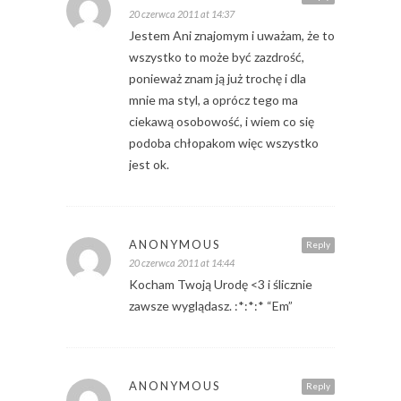
20 czerwca 2011 at 14:37
Jestem Ani znajomym i uważam, że to
wszystko to może być zazdrość,
ponieważ znam ją już trochę i dla
mnie ma styl, a oprócz tego ma
ciekawą osobowość, i wiem co się
podoba chłopakom więc wszystko
jest ok.
ANONYMOUS
Reply
20 czerwca 2011 at 14:44
Kocham Twoją Urodę <3 i ślicznie
zawsze wyglądasz. :*:*:* “Em”
ANONYMOUS
Reply