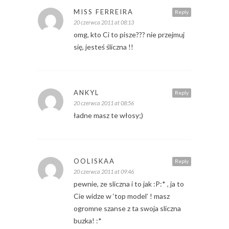
MISS FERREIRA
Reply
20 czerwca 2011 at 08:13
omg, kto Ci to pisze??? nie przejmuj
się, jesteś śliczna !!
ANKYL
Reply
20 czerwca 2011 at 08:56
ładne masz te włosy;)
OOLISKAA
Reply
20 czerwca 2011 at 09:46
pewnie, ze sliczna i to jak :P:* , ja to
Cie widze w ‘top model’ ! masz
ogromne szanse z ta swoja sliczna
buzka! :*