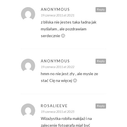
ANONYMOUS
Reply
19 czerwca 2011 at 20:21
z bliska nie jestes taka ładna jak
myślałam , ale pozdrawiam
serdecznie 🙂
ANONYMOUS
Reply
19 czerwca 2011 at 20:22
hmm no nie jest zły , ale mysle ze
stać Cię na więcej 🙂
ROSALIEEVE
Reply
19 czerwca 2011 at 20:25
Wizażystka robiła makijaż i na
zalecenie fotografa miał być