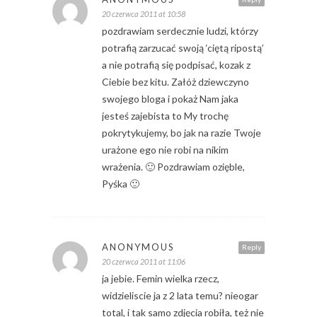
20 czerwca 2011 at 10:58
pozdrawiam serdecznie ludzi, którzy
potrafią zarzucać swoją ‘ciętą ripostą’
a nie potrafią się podpisać, kozak z
Ciebie bez kitu. Załóż dziewczyno
swojego bloga i pokaż Nam jaka
jesteś zajebista to My trochę
pokrytykujemy, bo jak na razie Twoje
urażone ego nie robi na nikim
wrażenia. 🙂 Pozdrawiam ozięble,
Pyśka 🙂
ANONYMOUS
Reply
20 czerwca 2011 at 11:06
ja jebie. Femin wielka rzecz,
widzieliscie ja z 2 lata temu? nieogar
total, i tak samo zdjęcia robiła, też nie