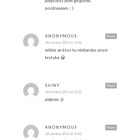
pieprzysz ziom głupotki.
pozdrawiam. ; )
ANONYMOUS
Reply
20 czerwca 2011 at 11:46
widze ze ktos tu niebardzo znosi
krytyke 😀
SHINY
Reply
20 czerwca 2011 at 12:55
pięknie ;))
ANONYMOUS
Reply
20 czerwca 2011 at 14:02