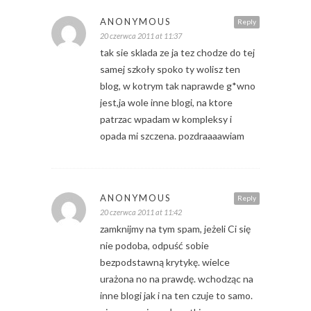
ANONYMOUS
Reply
20 czerwca 2011 at 11:37
tak sie sklada ze ja tez chodze do tej
samej szkoły spoko ty wolisz ten
blog, w kotrym tak naprawde g*wno
jest,ja wole inne blogi, na ktore
patrzac wpadam w kompleksy i
opada mi szczena. pozdraaaawiam
ANONYMOUS
Reply
20 czerwca 2011 at 11:42
zamknijmy na tym spam, jeżeli Ci się
nie podoba, odpuść sobie
bezpodstawną krytykę. wielce
urażona no na prawdę. wchodząc na
inne blogi jak i na ten czuje to samo.