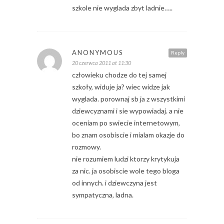
szkole nie wyglada zbyt ladnie…..
ANONYMOUS
Reply
20 czerwca 2011 at 11:30
człowieku chodze do tej samej
szkoły, widuje ja? wiec widze jak
wyglada. porownaj sb ja z wszystkimi
dziewcyznami i sie wypowiadaj. a nie
oceniam po swiecie internetowym,
bo znam osobiscie i mialam okazje do
rozmowy.
nie rozumiem ludzi ktorzy krytykuja
za nic. ja osobiscie wole tego bloga
od innych. i dziewczyna jest
sympatyczna, ladna.