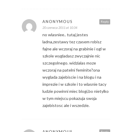
ANONYMOUS
Reply
20 czerwca 2011 at 10:34
no wlasniee.. tutaj jestes
ladna,zestawy tez czasem robisz
fajne ale wczoraj na grabinie i ogl w
szkole wygladasz zwyczajnie nic
szczegolnego. widzialas moze
wczoraj na patelni feminite?ona
wyglada zajebiscie i na blogu i na
imprezie i w szkole i to wlasnie tacy
ludzie powinni miec blogi,bo nietylko
w tym miejscu pokazuja swoja
zajebistosc ale i wszedzie.
ANONYMOUS
Reply