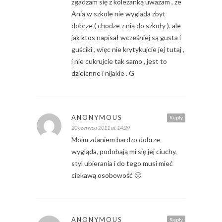
zgadzam się z koleżanką uwazam , ze
Ania w szkole nie wyglada zbyt
dobrze ( chodze z nią do szkoły ). ale
jak ktos napisał wcześniej są gusta i
guściki , więc nie krytykujcie jej tutaj ,
i nie cukrujcie tak samo , jest to
dzieicnne i nijakie . G
ANONYMOUS
Reply
20 czerwca 2011 at 14:29
Moim zdaniem bardzo dobrze
wygląda, podobają mi się jej ciuchy,
styl ubierania i do tego musi mieć
ciekawą osobowość 🙂
ANONYMOUS
Reply