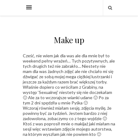
Make up
Cześć, nie wiem jak dla was ale dla mnie był to
weekend pełny wrażeń… Tych pozytywnych, ale
tych drugich też nie zabrakło… Niestety nie
mam dla was żadnych zdjęć ale nie chciało mi się
dźwigać ze sobą mojej mega ciężkiej lustrzanki i
jeszcze za każdym razem brać większej torby.
Właśnie dopiero co wróciłam z Grabiny, na
występ ‘Sexualnej’ niestety się nie doczekałam
🙂 Ale za to wczorajsze wianki udane 🙂 Po za
tym 2 dni spędziła u mnie Pyśka 🙂
Wczoraj również miałam sesję, zdjęcia myślę, że
powinny być za tydzień. Jestem bardzo z niej
zadowolona, zobaczymy co z tego wyjdzie 🙂
Ktoś z was poprosił mnie o makijaż jaki miałam na
sesji więc wstawiam zdjęcie mojego autorstwa,
na którym wyszłam jak nie powiem kto 🙂