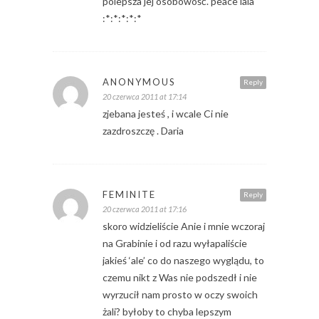
polepsza jej osobowość. peace lala
:*:*:*:*:*
ANONYMOUS
Reply
20 czerwca 2011 at 17:14
zjebana jesteś , i wcale Ci nie
zazdroszczę . Daria
FEMINITE
Reply
20 czerwca 2011 at 17:16
skoro widzieliście Anie i mnie wczoraj
na Grabinie i od razu wyłapaliście
jakieś ‘ale’ co do naszego wyglądu, to
czemu nikt z Was nie podszedł i nie
wyrzucił nam prosto w oczy swoich
żali? byłoby to chyba lepszym