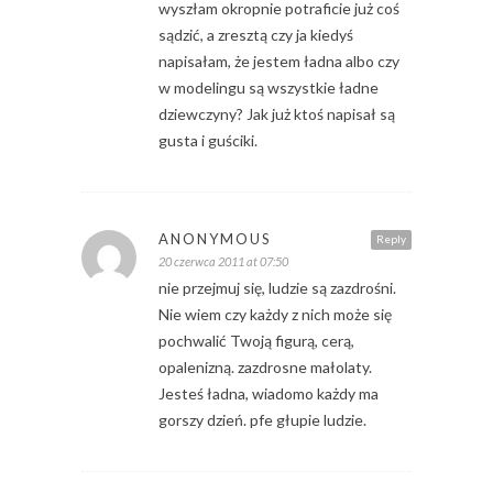
wyszłam okropnie potraficie już coś
sądzić, a zresztą czy ja kiedyś
napisałam, że jestem ładna albo czy
w modelingu są wszystkie ładne
dziewczyny? Jak już ktoś napisał są
gusta i guściki.
ANONYMOUS
Reply
20 czerwca 2011 at 07:50
nie przejmuj się, ludzie są zazdrośni.
Nie wiem czy każdy z nich może się
pochwalić Twoją figurą, cerą,
opalenizną. zazdrosne małolaty.
Jesteś ładna, wiadomo każdy ma
gorszy dzień. pfe głupie ludzie.