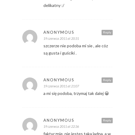
delikatny :/
ANONYMOUS
Reply
19 czerwca 2011 at 20:31
szczerze nie podoba mi sie , ale cóz
są gusta i guściki .
ANONYMOUS
Reply
19 czerwca 2011 at 21:07
a mi się podoba, trzymaj tak dalej 😀
ANONYMOUS
Reply
19 czerwca 2011 at 22:36
faktycznie, nie jestes taka ladna, a w