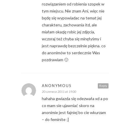
rozwiązaniem od robienia szopek w
tym miejscu. Nie znam Ani, więc nie
będę się wypowiadac na temat jej
charakteru, zachowania itd, ale
miałam okazję robic jej zdjęcia,
wczoraj też chyba się minęłyśmy i
jest naprawdę bezczelnie piękna. co
do anonimów to serdecznie Was
pozdrawiam 🙂
ANONYMOUS
Reply
20 czerwca 2011 at 19:00
hahaha gwiazda się odezwała xd a po
co mam sie ujawniać skoro na
anonimie jest fajniej bo cie wkurzam
– do feminite ;]