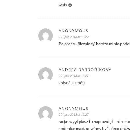
wpis 😉
ANONYMOUS
29 lipca 2013 at 13:22
Po prostu ślicznie 🙂 bardzo mi sie pod
ANDREA BARBOŘÍKOVÁ
29 lipca 2013 at 13:27
krásná sukně:)
ANONYMOUS
29 lipca 2013 at 13:27
racja- wyglądasz tu naprawdę bardzo ładn
spódnice maxi, powinny być nieco dłużs