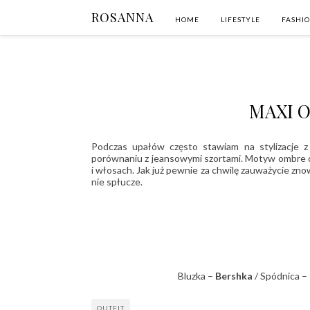
ROSANNA
HOME
LIFESTYLE
FASHI
MAXI 
Podczas upałów często stawiam na stylizacje z
porównaniu z jeansowymi szortami. Motyw ombre c
i włosach. Jak już pewnie za chwilę zauważycie zno
nie spłucze.
Bluzka –
Bershka
/ Spódnica –
OUTFIT