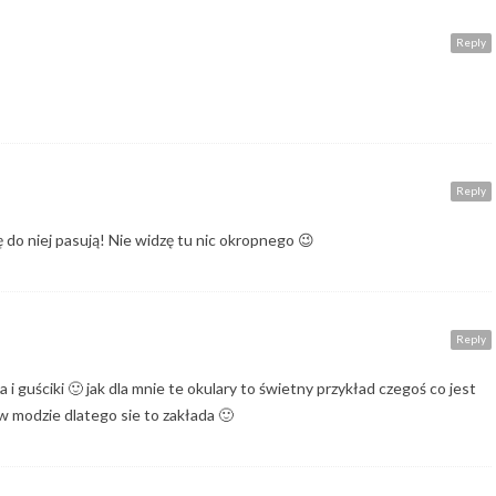
Reply
Reply
do niej pasują! Nie widzę tu nic okropnego 😉
Reply
 i guściki 🙂 jak dla mnie te okulary to świetny przykład czegoś co jest
 w modzie dlatego sie to zakłada 🙂