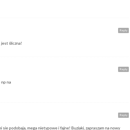
Reply
 jest śliczna!
Reply
e np na
Reply
 mi sie podobaja, mega nietypowe i fajne! Buziaki, zapraszam na nowy