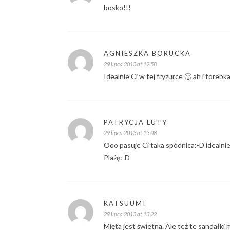
bosko!!!
AGNIESZKA BORUCKA
29 lipca 2013 at 12:58
Idealnie Ci w tej fryzurce 🙂 ah i torebka
PATRYCJA LUTY
29 lipca 2013 at 13:08
Ooo pasuje Ci taka spódnica:-D idealni
Plażę:-D
KATSUUMI
29 lipca 2013 at 13:22
Mięta jest świetna. Ale też te sandałki