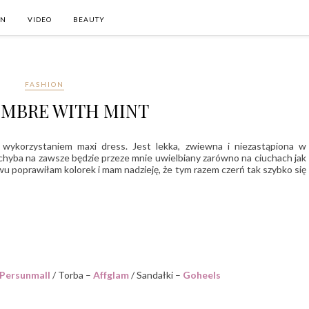
ON
VIDEO
BEAUTY
FASHION
OMBRE WITH MINT
 wykorzystaniem maxi dress. Jest lekka, zwiewna i niezastąpiona w
hyba na zawsze będzie przeze mnie uwielbiany zarówno na ciuchach jak
wu poprawiłam kolorek i mam nadzieję, że tym razem czerń tak szybko się
Persunmall
/ Torba –
Affglam
/ Sandałki –
Goheels