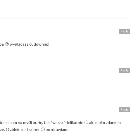
Reply
oba 🙂 wyglądasz cudownie:)
Reply
Reply
ie, mam na myśli buzię, tak świeżo i delikatnie 🙂 ale moim zdaniem,
ze. Ogólnie jest super 🙂 pozdrawiam.