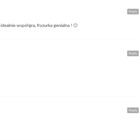
Reply
dealnie współgra, fryzurka genialna ! 🙂
Reply
Reply