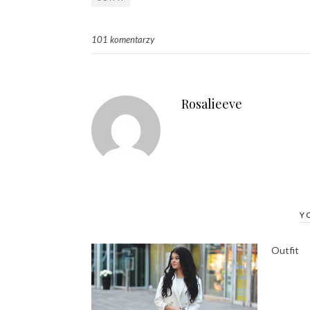
101 komentarzy
Rosalieeve
Y
Outfit