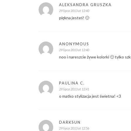
ALEKSANDRA GRUSZKA
29 lipca 2013 at 12:40
piękna jesteś! 🙂
ANONYMOUS
29 lipca 2013 at 12:40
noo i nareszcie żywe kolorki 🙂 tylko sz
PAULINA C.
29 lipca 2013 at 12:41
o matko stylizacja jest świetna! <3
DARKSUN
29 lipca 2013 at 12:56