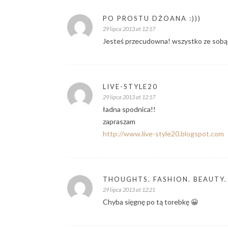
PO PROSTU DŻOANA :)))
29 lipca 2013 at 12:17
Jesteś przecudowna! wszystko ze sobą i
LIVE-STYLE20
29 lipca 2013 at 12:17
ładna spodnica!!
zapraszam
http://www.live-style20.blogspot.com
THOUGHTS. FASHION. BEAUTY.
29 lipca 2013 at 12:21
Chyba sięgnę po tą torebkę 😀