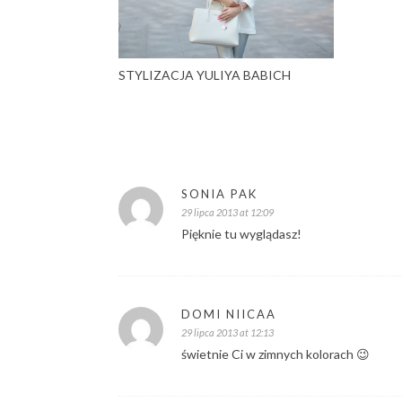
STYLIZACJA YULIYA BABICH
SONIA PAK
29 lipca 2013 at 12:09
Pięknie tu wyglądasz!
DOMI NIICAA
29 lipca 2013 at 12:13
świetnie Ci w zimnych kolorach 😉