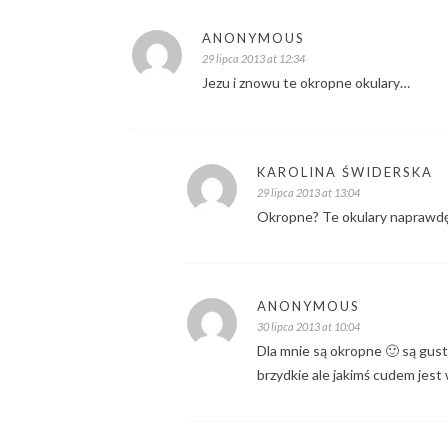
ANONYMOUS
29 lipca 2013 at 12:34
Jezu i znowu te okropne okulary…
KAROLINA ŚWIDERSKA
29 lipca 2013 at 13:04
Okropne? Te okulary naprawdę 
ANONYMOUS
30 lipca 2013 at 10:04
Dla mnie są okropne 🙂 są gusta
brzydkie ale jakimś cudem jest