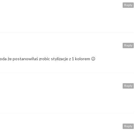
Reply
Reply
koda że postanowiłaś zrobic stylizacje z 1 kolorem 😉
Reply
Reply