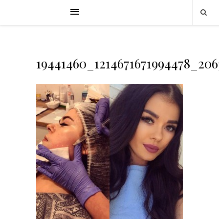
19441460_1214671671994478_20