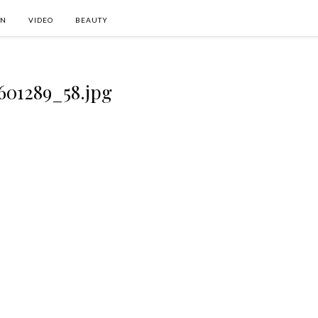
ON
VIDEO
BEAUTY
601289_58.jpg