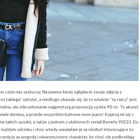
o czym nas zaskoczy. Na pewno kiedy oglądacie swoje zdjęcia z
oś takiego” założyć, a niedługo okazuje się, że to właśnie “ta rzecz” jest
dów, ale zdecydowanie najgorętszą propozycją są lata 90-te. To akurat
iele denimu, a przede wszystkim kultowe mom jeans! Kojarzą mi się z
 takich spodni, a także z jednym z ulubionych seriali Beverly 90210. Do
w każdym odcinku i choć wtedy uważałam je za niezbyt interesujące to
j cenię je za wygodę i niewymuszony charakter, bo choć nie podkreślają