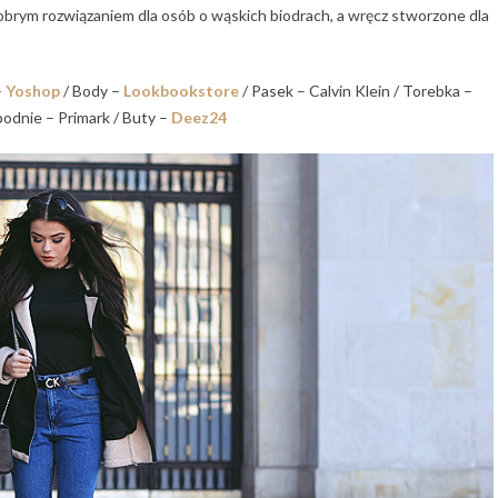
 dobrym rozwiązaniem dla osób o wąskich biodrach, a wręcz stworzone dla
–
Yoshop
/ Body –
Lookbookstore
/ Pasek – Calvin Klein / Torebka –
podnie – Primark / Buty –
Deez24