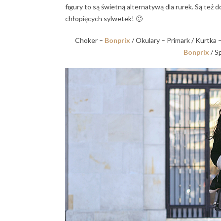
figury to są świetną alternatywą dla rurek. Są też
chłopięcych sylwetek! 🙂
Choker –
Bonprix
/ Okulary – Primark / Kurtka 
Bonprix
/ S