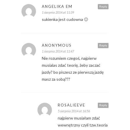
ANGELIKA EM
Reply
1 sierpnia 2014 at 11:39
sukienka jest cudowna 🙂
ANONYMOUS
Reply
1 sierpnia 2014 at 11:47
Nie rozumiem czegoś, najpierw
musialas zdać teorię, żeby zaczać
jazdy? bo piszesz ze pierwszą jazdę
masz za sobą???
ROSALIEEVE
Reply
5 sierpnia 2014 at 16:56
najpierw musiałam zdać
wewnętrzny czyli tzw.teoria