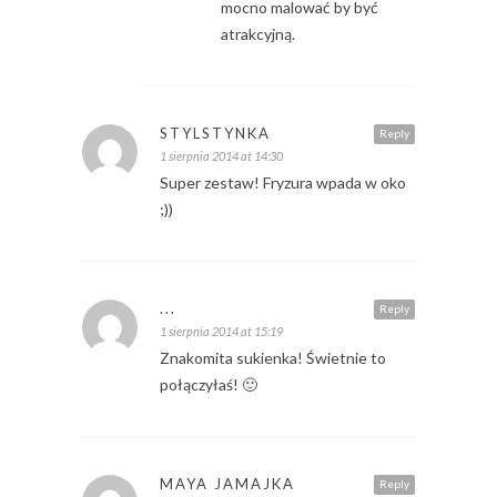
mocno malować by być
atrakcyjną.
STYLSTYNKA
Reply
1 sierpnia 2014 at 14:30
Super zestaw! Fryzura wpada w oko
;))
...
Reply
1 sierpnia 2014 at 15:19
Znakomita sukienka! Świetnie to
połączyłaś! 🙂
MAYA JAMAJKA
Reply