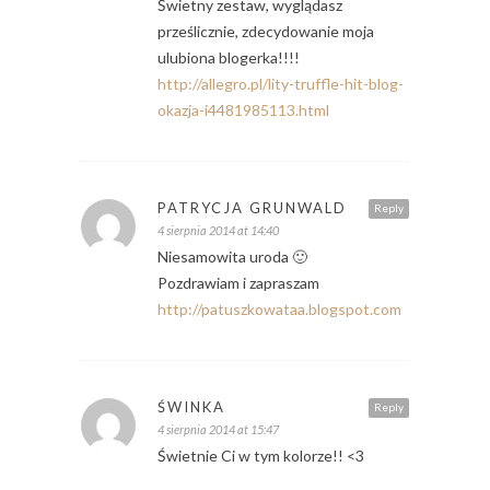
Świetny zestaw, wyglądasz
prześlicznie, zdecydowanie moja
ulubiona blogerka!!!!
http://allegro.pl/lity-truffle-hit-blog-
okazja-i4481985113.html
PATRYCJA GRUNWALD
Reply
4 sierpnia 2014 at 14:40
Niesamowita uroda 🙂
Pozdrawiam i zapraszam
http://patuszkowataa.blogspot.com
ŚWINKA
Reply
4 sierpnia 2014 at 15:47
Świetnie Ci w tym kolorze!! <3