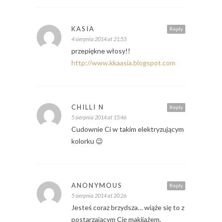
KASIA
Reply
4 sierpnia 2014 at 21:53
przepiękne włosy!!
http://www.kkaasia.blogspot.com
CHILLI N
Reply
5 sierpnia 2014 at 15:46
Cudownie Ci w takim elektryzującym
kolorku 😉
ANONYMOUS
Reply
5 sierpnia 2014 at 20:26
Jesteś coraz brzydsza… wiąże się to z
postarzającym Cię makijażem.