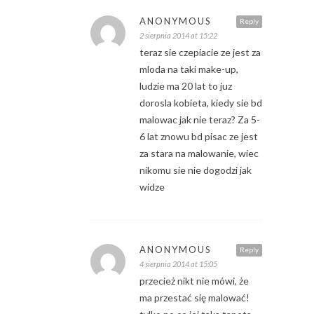
ANONYMOUS
Reply
2 sierpnia 2014 at 15:22
teraz sie czepiacie ze jest za
mloda na taki make-up,
ludzie ma 20 lat to juz
dorosla kobieta, kiedy sie bd
malowac jak nie teraz? Za 5-
6 lat znowu bd pisac ze jest
za stara na malowanie, wiec
nikomu sie nie dogodzi jak
widze
ANONYMOUS
Reply
4 sierpnia 2014 at 15:05
przecież nikt nie mówi, że
ma przestać się malować!