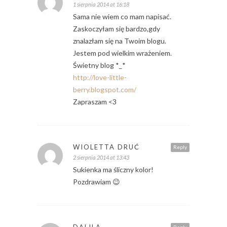
1 sierpnia 2014 at 16:18
Sama nie wiem co mam napisać.
Zaskoczyłam się bardzo,gdy
znalazłam się na Twoim blogu.
Jestem pod wielkim wrażeniem.
Świetny blog *_*
http://love-little-
berry.blogspot.com/
Zapraszam <3
WIOLETTA DRUĆ
Reply
2 sierpnia 2014 at 13:43
Sukienka ma śliczny kolor!
Pozdrawiam 😉