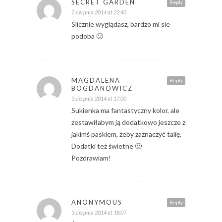
SECRET GARDEN
Reply
2 sierpnia 2014 at 22:40
Ślicznie wyglądasz, bardzo mi sie
podoba 🙂
MAGDALENA
Reply
BOGDANOWICZ
3 sierpnia 2014 at 17:00
Sukienka ma fantastyczny kolor, ale
zestawiłabym ją dodatkowo jeszcze z
jakimś paskiem, żeby zaznaczyć talię.
Dodatki też świetne 🙂
Pozdrawiam!
ANONYMOUS
Reply
3 sierpnia 2014 at 18:07