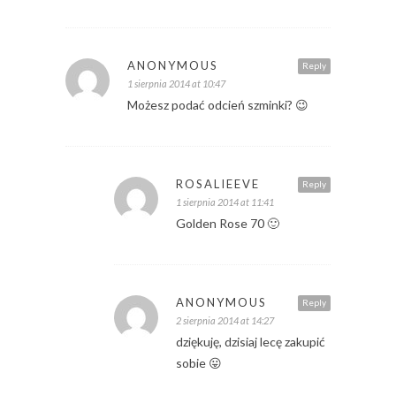
ANONYMOUS
Reply
1 sierpnia 2014 at 10:47
Możesz podać odcień szminki? 😉
ROSALIEEVE
Reply
1 sierpnia 2014 at 11:41
Golden Rose 70 🙂
ANONYMOUS
Reply
2 sierpnia 2014 at 14:27
dziękuję, dzisiaj lecę zakupić
sobie 😛