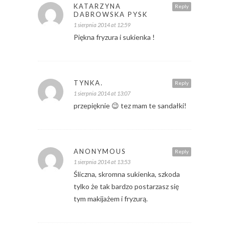
KATARZYNA
Reply
DABROWSKA PYSK
1 sierpnia 2014 at 12:59
Piękna fryzura i sukienka !
TYNKA.
Reply
1 sierpnia 2014 at 13:07
przepięknie 😉 tez mam te sandałki!
ANONYMOUS
Reply
1 sierpnia 2014 at 13:53
Śliczna, skromna sukienka, szkoda
tylko że tak bardzo postarzasz się
tym makijażem i fryzurą.