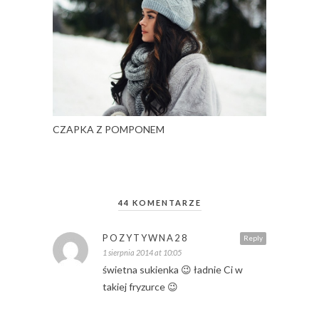
CZAPKA Z POMPONEM
44 KOMENTARZE
POZYTYWNA28
Reply
1 sierpnia 2014 at 10:05
świetna sukienka 😉 ładnie Ci w
takiej fryzurce 😉