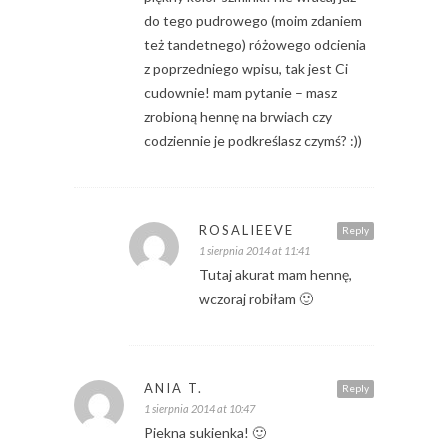
do tego pudrowego (moim zdaniem
też tandetnego) różowego odcienia
z poprzedniego wpisu, tak jest Ci
cudownie! mam pytanie – masz
zrobioną hennę na brwiach czy
codziennie je podkreślasz czymś? :))
ROSALIEEVE
Reply
1 sierpnia 2014 at 11:41
Tutaj akurat mam hennę,
wczoraj robiłam 🙂
ANIA T.
Reply
1 sierpnia 2014 at 10:47
Piekna sukienka! 🙂