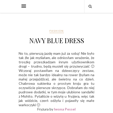
FASHION
NAVY BLUE DRESS
No to, pierwszą jazdę mam już za sobą! Nie było
tak źle jak myślałam, ale odniosłam wrażenie, że
troszkę przeszkadzam innym użytkownikom
drogi – trudno, będą musieli się przyzwyczaić 🙂
Wczoraj postawiłam na dziewczęcy zestaw,
może nie tak bardzo idealny na rower (byłam na
małej przejażdżce), ale świetny na co dzień.
Chabrowa sukienka o prostym kroju gra tu
oczywiście pierwsze skrzypce. Dobrałam do niej
pudrowe dodatki, w tym moje ulubione sandałki
z Mohito. Pytaliście o wizytę u fryzjera, więc tak
jak widzicie, czerń odżyła i pojawiły się małe
warkoczyki 🙂
Fryzura by
Iwona Pessel