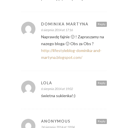
DOMINIKA MARTYNA
Reply
6 sierpnia 2014 at 17:16
Naprawdę fajnie 🙂 ! Zapraszamy na
nazego bloga 🙂 Obs za Obs ?
http://lifestyleblog-dominika-and-
martyna.blogspot.com/
LOLA
Reply
6 sierpnia 2014 at 19:02
świetna sukienka!:)
ANONYMOUS
Reply
24 sierpnia 2014 at 19:04