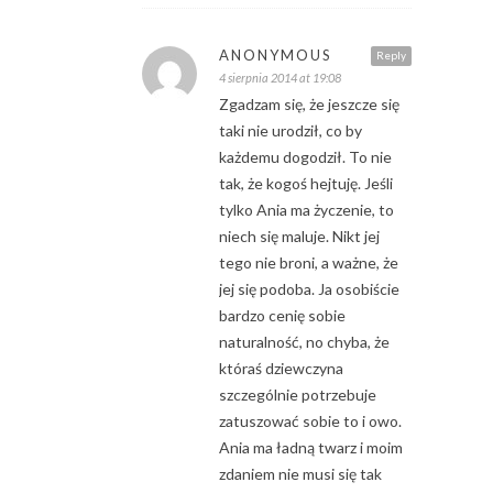
ANONYMOUS
Reply
4 sierpnia 2014 at 19:08
Zgadzam się, że jeszcze się
taki nie urodził, co by
każdemu dogodził. To nie
tak, że kogoś hejtuję. Jeśli
tylko Ania ma życzenie, to
niech się maluje. Nikt jej
tego nie broni, a ważne, że
jej się podoba. Ja osobiście
bardzo cenię sobie
naturalność, no chyba, że
któraś dziewczyna
szczególnie potrzebuje
zatuszować sobie to i owo.
Ania ma ładną twarz i moim
zdaniem nie musi się tak