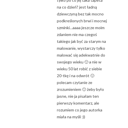
tylko po co jej taka tapeta
na co dzień? jest ładną
dziewczyną bez tak mocno
podkreślonych brwi i mocnej
szminki…aaaa jeszcze moim
zdaniem nie ma czegoś
takiego jak być za starym na
malowanie, wystarczy tylko
malować się adekwatnie do
swojego wieku 🙂 a nie w
wieku 50 lat robić z siebie
20-tkę i na odwrót 🙂
polecam czytanie ze
zrozumieniem 🙂 żeby było
jasne, nie ja pisałam ten
pierwszy komentarz, ale
rozumiem co jego autorka
miała na myśli :))