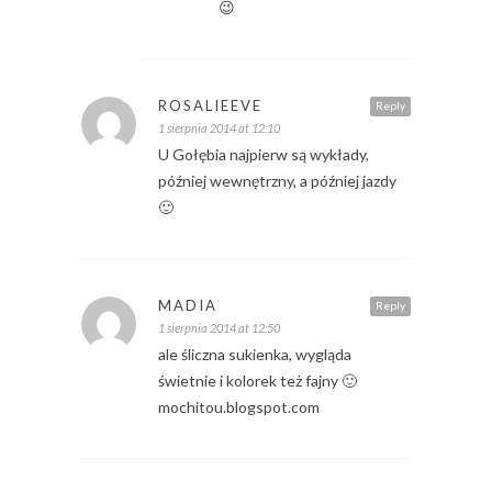
😉
ROSALIEEVE
Reply
1 sierpnia 2014 at 12:10
U Gołębia najpierw są wykłady,
później wewnętrzny, a później jazdy
🙂
MADIA
Reply
1 sierpnia 2014 at 12:50
ale śliczna sukienka, wygląda
świetnie i kolorek też fajny 🙂
mochitou.blogspot.com