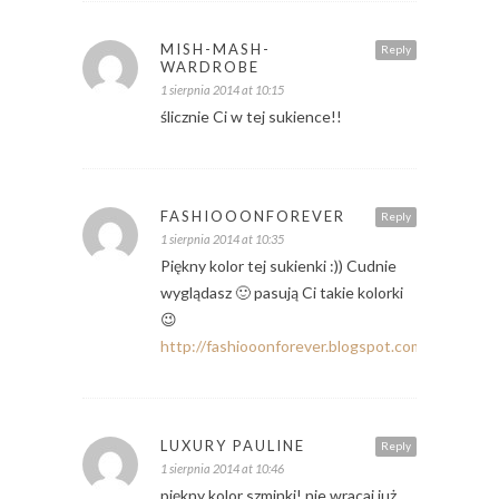
MISH-MASH-
Reply
WARDROBE
1 sierpnia 2014 at 10:15
ślicznie Ci w tej sukience!!
FASHIOOONFOREVER
Reply
1 sierpnia 2014 at 10:35
Piękny kolor tej sukienki :)) Cudnie
wyglądasz 🙂 pasują Ci takie kolorki
😉
http://fashiooonforever.blogspot.com/
LUXURY PAULINE
Reply
1 sierpnia 2014 at 10:46
piękny kolor szminki! nie wracaj już