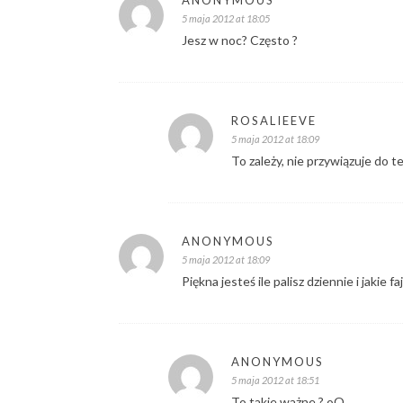
ANONYMOUS
5 maja 2012 at 18:05
Jesz w noc? Często ?
ROSALIEEVE
5 maja 2012 at 18:09
To zależy, nie przywiązuje do t
ANONYMOUS
5 maja 2012 at 18:09
Piękna jesteś ile palisz dziennie i jakie f
ANONYMOUS
5 maja 2012 at 18:51
To takie ważne ? oO