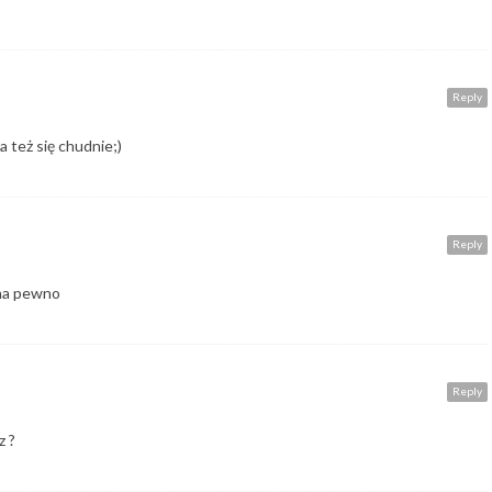
Reply
a też się chudnie;)
Reply
 na pewno
Reply
z ?