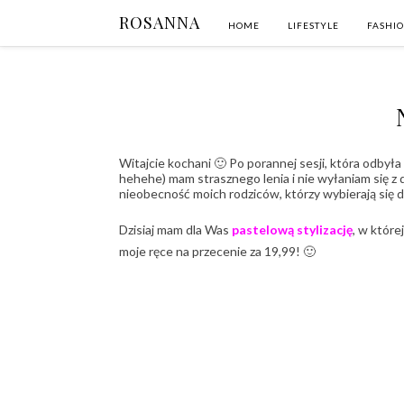
ROSANNA
HOME
LIFESTYLE
FASHI
Witajcie kochani 🙂 Po porannej sesji, która odbył
hehehe) mam strasznego lenia i nie wyłaniam się z
nieobecność moich rodziców, którzy wybierają się 
Dzisiaj mam dla Was
pastelową stylizację
, w które
moje ręce na przecenie za 19,99! 🙂