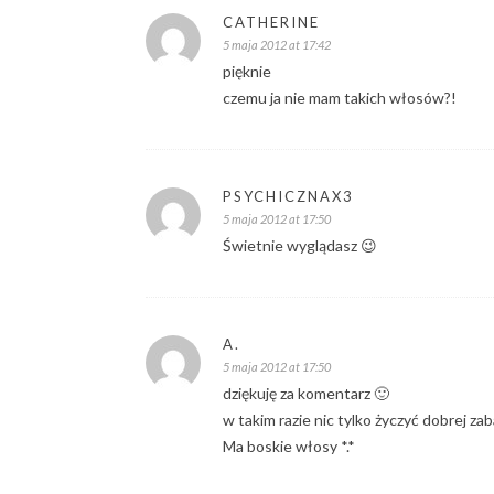
CATHERINE
5 maja 2012 at 17:42
pięknie
czemu ja nie mam takich włosów?!
PSYCHICZNAX3
5 maja 2012 at 17:50
Świetnie wyglądasz 😉
A.
5 maja 2012 at 17:50
dziękuję za komentarz 🙂
w takim razie nic tylko życzyć dobrej za
Ma boskie włosy *.*