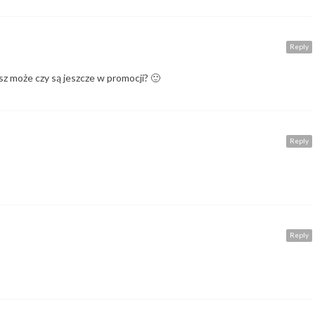
Reply
esz może czy są jeszcze w promocji? 🙂
Reply
Reply