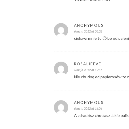
ANONYMOUS
6 maja 2012 at 08:32
ciekawi mnie to 🙂 bo od paleni
ROSALIEEVE
6 maja 2012 at 12:15
Nie chudnę od papierosów to
ANONYMOUS
6 maja 2012 at 16:06
A zdradzisz chociasz Jakie palis