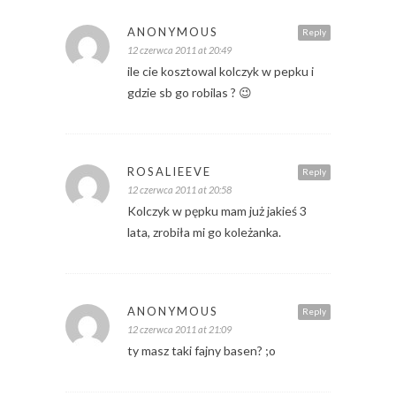
ANONYMOUS
Reply
12 czerwca 2011 at 20:49
ile cie kosztowal kolczyk w pepku i
gdzie sb go robilas ? 😉
ROSALIEEVE
Reply
12 czerwca 2011 at 20:58
Kolczyk w pępku mam już jakieś 3
lata, zrobiła mi go koleżanka.
ANONYMOUS
Reply
12 czerwca 2011 at 21:09
ty masz taki fajny basen? ;o