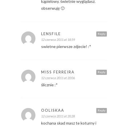
kąpielowy. świetnie wyglądasz.
obserwuję 🙂
LENSFILE
Reply
12 czerwca 2011 at 18:59
swietne pierwsze zdjecie! :*
MISS FERREIRA
Reply
12 czerwca 2011 at 20:06
ślicznie :*
OOLISKAA
Reply
12 czerwca 2011 at 20:28
kochana skad masz te koturny i