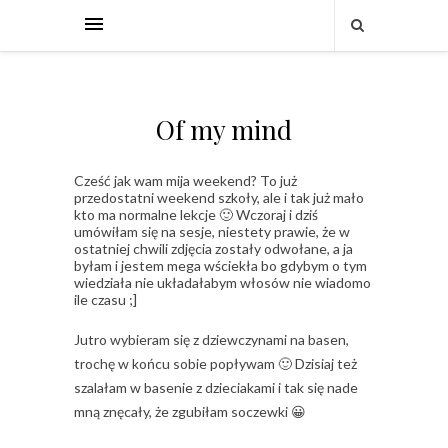
Of my mind
Cześć jak wam mija weekend? To już
przedostatni weekend szkoły, ale i tak już mało
kto ma normalne lekcje 🙂 Wczoraj i dziś
umówiłam się na sesje, niestety prawie, że w
ostatniej chwili zdjęcia zostały odwołane, a ja
byłam i jestem mega wściekła bo gdybym o tym
wiedziała nie układałabym włosów nie wiadomo
ile czasu ;]
Jutro wybieram się z dziewczynami na basen,
trochę w końcu sobie popływam 🙂 Dzisiaj też
szalałam w basenie z dzieciakami i tak się nade
mną znęcały, że zgubiłam soczewki 😀