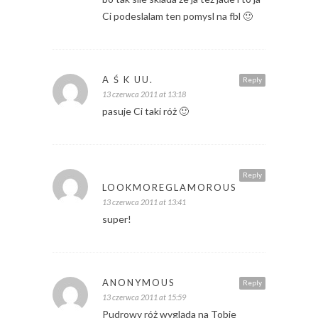
Ci podeslalam ten pomysl na fbl 🙂
A Ś K UU.
Reply
13 czerwca 2011 at 13:18
pasuje Ci taki róż 🙂
Reply
LOOKMOREGLAMOROUS
13 czerwca 2011 at 13:41
super!
ANONYMOUS
Reply
13 czerwca 2011 at 15:59
Pudrowy róż wygląda na Tobie