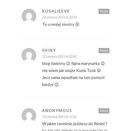
ROSALIEEVE
Reply
12 czerwca 2011 at 22:14
To u mojej siostry 😛
SHINY
Reply
12 czerwca 2011 at 22:41
blog świetny 😉 fajna marynarka 😉
nie wiem jak wiąże Kasia Tusk 😛
,lecz sama wpadłam na ten pomysł
kiedyś 😉
ANONYMOUS
Reply
13 czerwca 2011 at 11:02
W jakim terminie jedziesz do Rimini ?
bo tak siie sklada ze ja tez jade i to ja