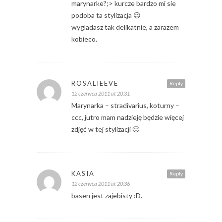
marynarke?;> kurcze bardzo mi sie
podoba ta stylizacja 😉
wygladasz tak delikatnie, a zarazem
kobieco.
ROSALIEEVE
Reply
12 czerwca 2011 at 20:31
Marynarka – stradivarius, koturny –
ccc, jutro mam nadzieję będzie więcej
zdjęć w tej stylizacji 🙂
KASIA
Reply
12 czerwca 2011 at 20:36
basen jest zajebisty :D.