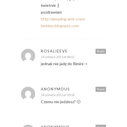
świetnie ;]
pozdrawiam
http://amazing-and-crazy-
fashion.blogspot.com
ROSALIEEVE
Reply
14 czerwca 2011 at 08:12
jednak nie jadę do Rimini :<
ANONYMOUS
Reply
14 czerwca 2011 at 10:18
Czemu nie jedziesz? 🙁