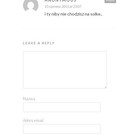
ANONYMOUS
Reply
15 czerwca 2011 at 23:07
i ty niby nie chodzisz na solke..
LEAVE A REPLY
Nazwa
Adres email