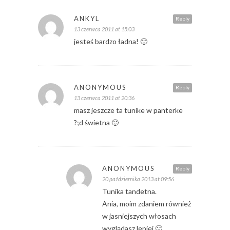
ANKYL
Reply
13 czerwca 2011 at 15:03
jesteś bardzo ładna! 🙂
ANONYMOUS
Reply
13 czerwca 2011 at 20:36
masz jeszcze ta tunike w panterke
?;d świetna 🙂
ANONYMOUS
Reply
20 października 2013 at 09:56
Tunika tandetna.
Ania, moim zdaniem również
w jasniejszych włosach
wyglądasz lepiej 🙂