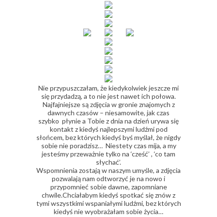
Nie przypuszczałam, że kiedykolwiek jeszcze mi
się przydadzą, a to nie jest nawet ich połowa.
Najfajniejsze są zdjęcia w gronie znajomych z
dawnych czasów – niesamowite, jak czas
szybko płynie a Tobie z dnia na dzień urywa się
kontakt z kiedyś najlepszymi ludźmi pod
słońcem, bez których kiedyś byś myślał, że nigdy
sobie nie poradzisz… Niestety czas mija, a my
jesteśmy przeważnie tylko na ‘cześć’ , ‘co tam
słychać’.
Wspomnienia zostają w naszym umyśle, a zdjęcia
pozwalają nam odtworzyć je na nowo i
przypomnieć sobie dawne, zapomniane
chwile.Chciałabym kiedyś spotkać się znów z
tymi wszystkimi wspaniałymi ludźmi, bez których
kiedyś nie wyobrażałam sobie życia…