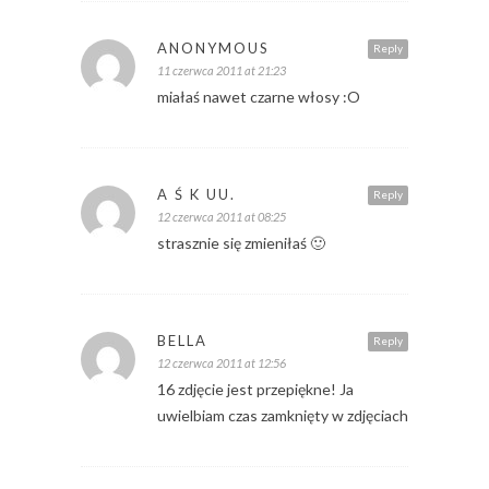
ANONYMOUS
Reply
11 czerwca 2011 at 21:23
miałaś nawet czarne włosy :O
A Ś K UU.
Reply
12 czerwca 2011 at 08:25
strasznie się zmieniłaś 🙂
BELLA
Reply
12 czerwca 2011 at 12:56
16 zdjęcie jest przepiękne! Ja
uwielbiam czas zamknięty w zdjęciach