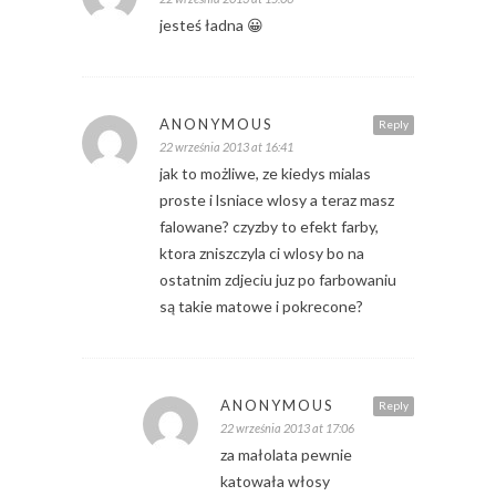
jesteś ładna 😀
ANONYMOUS
Reply
22 września 2013 at 16:41
jak to możliwe, ze kiedys mialas
proste i lsniace wlosy a teraz masz
falowane? czyzby to efekt farby,
ktora zniszczyla ci wlosy bo na
ostatnim zdjeciu juz po farbowaniu
są takie matowe i pokrecone?
ANONYMOUS
Reply
22 września 2013 at 17:06
za małolata pewnie
katowała włosy