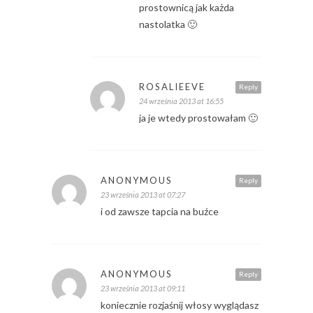
prostownicą jak każda
nastolatka 🙂
ROSALIEEVE
Reply
24 września 2013 at 16:55
ja je wtedy prostowałam 🙂
ANONYMOUS
Reply
23 września 2013 at 07:27
i od zawsze tapcia na buźce
ANONYMOUS
Reply
23 września 2013 at 09:11
koniecznie rozjaśnij włosy wyglądasz