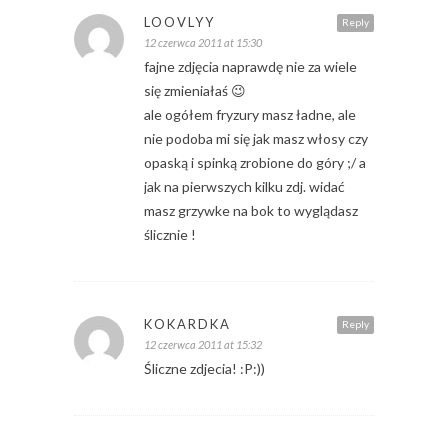
LOOVLYY
Reply
12 czerwca 2011 at 15:30
fajne zdjęcia naprawdę nie za wiele
się zmieniałaś 😉
ale ogółem fryzury masz ładne, ale
nie podoba mi się jak masz włosy czy
opaską i spinką zrobione do góry ;/ a
jak na pierwszych kilku zdj. widać
masz grzywke na bok to wyglądasz
ślicznie !
KOKARDKA
Reply
12 czerwca 2011 at 15:32
Śliczne zdjecia! :P:))