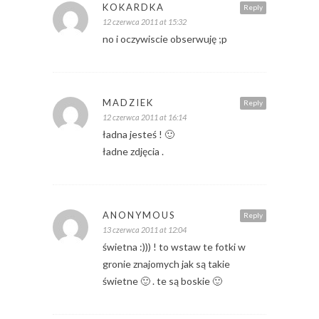
KOKARDKA
Reply
12 czerwca 2011 at 15:32
no i oczywiscie obserwuję ;p
MADZIEK
Reply
12 czerwca 2011 at 16:14
ładna jesteś ! 🙂
ładne zdjęcia .
ANONYMOUS
Reply
13 czerwca 2011 at 12:04
świetna :))) ! to wstaw te fotki w
gronie znajomych jak są takie
świetne 🙂 . te są boskie 🙂