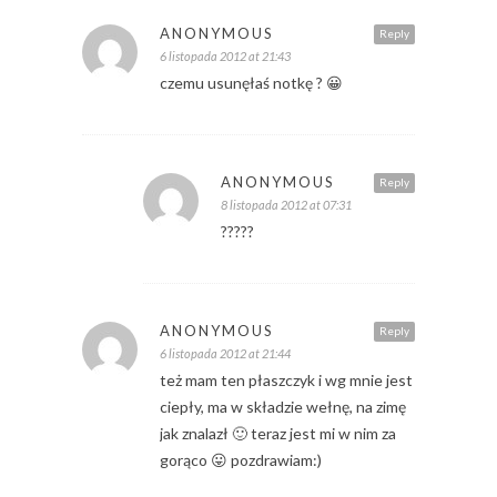
ANONYMOUS
Reply
6 listopada 2012 at 21:43
czemu usunęłaś notkę ? 😀
ANONYMOUS
Reply
8 listopada 2012 at 07:31
?????
ANONYMOUS
Reply
6 listopada 2012 at 21:44
też mam ten płaszczyk i wg mnie jest
ciepły, ma w składzie wełnę, na zimę
jak znalazł 🙂 teraz jest mi w nim za
gorąco 😛 pozdrawiam:)