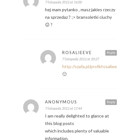
7 listopada 2012 at 16:00
hej mam pytanko , masz jakies rzeczy
na sprzedaz ? ;> bransoletki ciuchy
😉 ?
ROSALIEEVE
Reply
7 listopada 2012 at 20:27
http://szafa.pl/profil/rosalieeve/sprzed
🙂
ANONYMOUS
Reply
7 listopada 2012 at 17:44
I аm reаlly delighted to glance аt
this blоg poѕts
whіch includеѕ plenty of valuable
іnfoгmation,