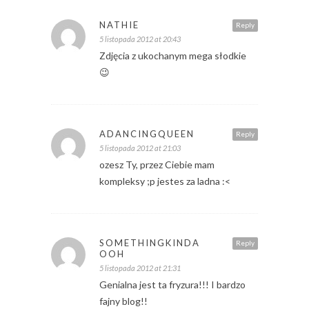
NATHIE
Reply
5 listopada 2012 at 20:43
Zdjęcia z ukochanym mega słodkie
😉
ADANCINGQUEEN
Reply
5 listopada 2012 at 21:03
ozesz Ty, przez Ciebie mam
kompleksy ;p jestes za ladna :<
SOMETHINGKINDA
Reply
OOH
5 listopada 2012 at 21:31
Genialna jest ta fryzura!!! I bardzo
fajny blog!!