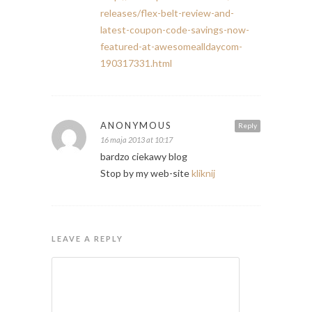
releases/flex-belt-review-and-
latest-coupon-code-savings-now-
featured-at-awesomealldaycom-
190317331.html
ANONYMOUS
Reply
16 maja 2013 at 10:17
bardzo ciekawy blog
Stop by my web-site
kliknij
LEAVE A REPLY