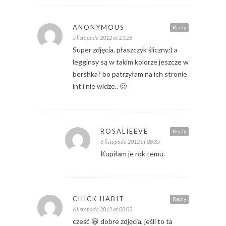
ANONYMOUS
Reply
5 listopada 2012 at 23:28
Super zdjęcia, płaszczyk śliczny:) a
legginsy są w takim kolorze jeszcze w
bershka? bo patrzyłam na ich stronie
int i nie widze.. 🙁
ROSALIEEVE
Reply
6 listopada 2012 at 08:35
Kupiłam je rok temu.
CHICK HABIT
Reply
6 listopada 2012 at 08:03
cześć 😀 dobre zdjęcia, jeśli to ta