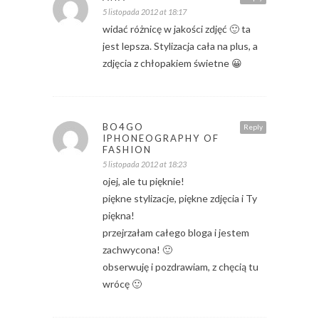
5 listopada 2012 at 18:17
widać różnicę w jakości zdjęć 🙂 ta
jest lepsza. Stylizacja cała na plus, a
zdjęcia z chłopakiem świetne 😀
BO4GO
Reply
IPHONEOGRAPHY OF
FASHION
5 listopada 2012 at 18:23
ojej, ale tu pięknie!
piękne stylizacje, piękne zdjęcia i Ty
piękna!
przejrzałam całego bloga i jestem
zachwycona! 🙂
obserwuję i pozdrawiam, z chęcią tu
wrócę 🙂