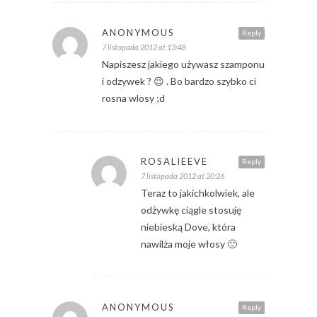
ANONYMOUS
Reply
7 listopada 2012 at 13:48
Napiszesz jakiego używasz szamponu
i odzywek ? 😉 . Bo bardzo szybko ci
rosna wlosy ;d
ROSALIEEVE
Reply
7 listopada 2012 at 20:26
Teraz to jakichkolwiek, ale
odżywkę ciągle stosuję
niebieską Dove, która
nawilża moje włosy 🙂
ANONYMOUS
Reply