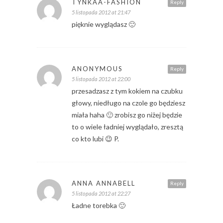
TYNKAA-FASHION
Reply
5 listopada 2012 at 21:47
pięknie wyglądasz 🙂
ANONYMOUS
Reply
5 listopada 2012 at 22:00
przesadzasz z tym kokiem na czubku
głowy, niedługo na czole go będziesz
miała haha 🙂 zrobisz go niżej będzie
to o wiele ładniej wyglądało, zresztą
co kto lubi 😉 P.
ANNA ANNABELL
Reply
5 listopada 2012 at 22:27
Ładne torebka 🙂