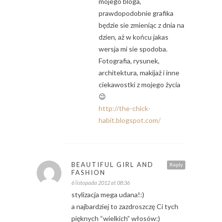
mojego bloga,
prawdopodobnie grafika
będzie sie zmieniąc z dnia na
dzien, aż w końcu jakas
wersja mi sie spodoba.
Fotografia, rysunek,
architektura, makijaż i inne
ciekawostki z mojego życia
😉
http://the-chick-
habit.blogspot.com/
BEAUTIFUL GIRL AND
Reply
FASHION
6 listopada 2012 at 08:36
stylizacja mega udana!:)
a najbardziej to zazdroszczę Ci tych
pięknych “wielkich” włosów:)