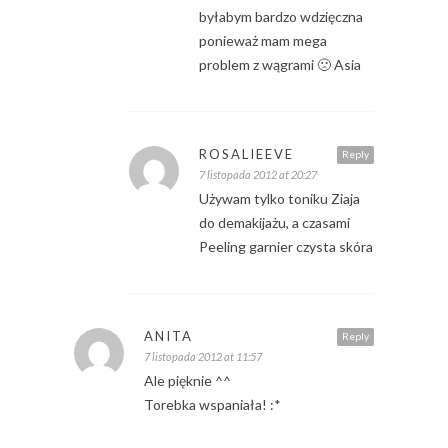
byłabym bardzo wdzięczna
ponieważ mam mega
problem z wągrami 🙁 Asia
ROSALIEEVE
Reply
7 listopada 2012 at 20:27
Używam tylko toniku Ziaja
do demakijażu, a czasami
Peeling garnier czysta skóra
ANITA
Reply
7 listopada 2012 at 11:57
Ale pięknie ^^
Torebka wspaniała! :*