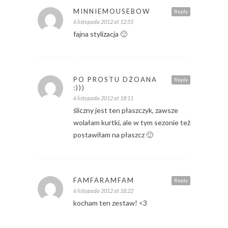
MINNIEMOUSEBOW
Reply
6 listopada 2012 at 12:55
fajna stylizacja 🙂
PO PROSTU DŻOANA
Reply
:)))
6 listopada 2012 at 18:11
śliczny jest ten płaszczyk, zawsze
wolałam kurtki, ale w tym sezonie też
postawiłam na płaszcz 🙂
FAMFARAMFAM
Reply
6 listopada 2012 at 18:22
kocham ten zestaw! <3