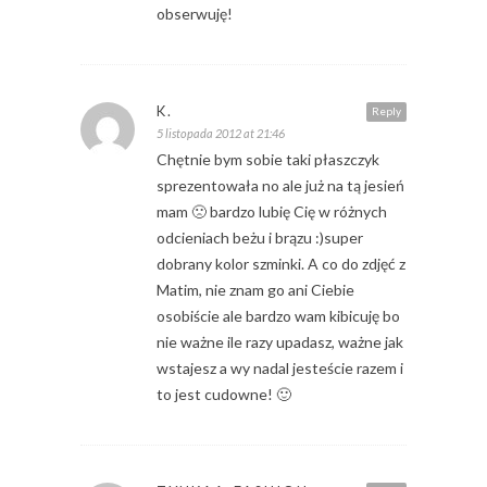
obserwuję!
K.
Reply
5 listopada 2012 at 21:46
Chętnie bym sobie taki płaszczyk
sprezentowała no ale już na tą jesień
mam 🙁 bardzo lubię Cię w różnych
odcieniach beżu i brązu :)super
dobrany kolor szminki. A co do zdjęć z
Matim, nie znam go ani Ciebie
osobiście ale bardzo wam kibicuję bo
nie ważne ile razy upadasz, ważne jak
wstajesz a wy nadal jesteście razem i
to jest cudowne! 🙂