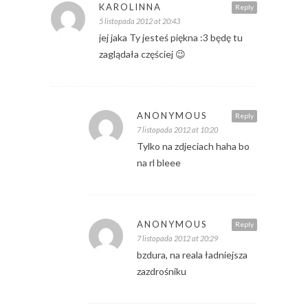
KAROLINNA
Reply
5 listopada 2012 at 20:43
jej jaka Ty jesteś piękna :3 będę tu
zaglądała częściej 😉
ANONYMOUS
Reply
7 listopada 2012 at 10:20
Tylko na zdjeciach haha bo
na rl bleee
ANONYMOUS
Reply
7 listopada 2012 at 20:29
bzdura, na reala ładniejsza
zazdrośniku