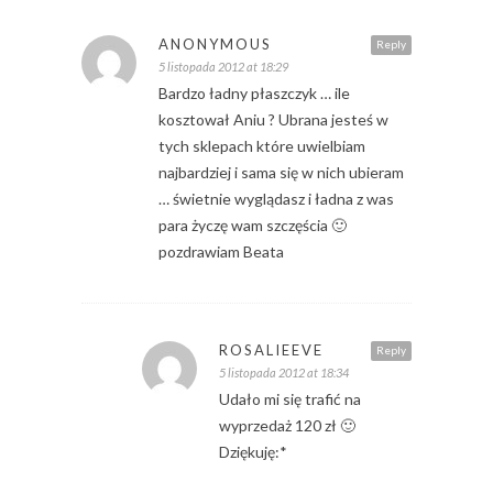
ANONYMOUS
Reply
5 listopada 2012 at 18:29
Bardzo ładny płaszczyk … ile
kosztował Aniu ? Ubrana jesteś w
tych sklepach które uwielbiam
najbardziej i sama się w nich ubieram
… świetnie wyglądasz i ładna z was
para życzę wam szczęścia 🙂
pozdrawiam Beata
ROSALIEEVE
Reply
5 listopada 2012 at 18:34
Udało mi się trafić na
wyprzedaż 120 zł 🙂
Dziękuję:*