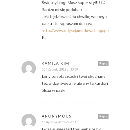
Świetny blog! Masz super styl!!! 🙂
Bardzo mi się podoba:)
Jeśli będziesz miała chwilkę wolnego
czasu , to zapraszam do nas:
http://www.odysejamodowa.blogspot.com
K.
KAMILA KIM
Reply
10 listopada 2012 at 15:39
fajny ten płaszczek i twój ukochany
też widzę, świetnie ubrany ta kurtka i
bluza w paski
ANONYMOUS
Reply
15 stycznia 2013 at 06:51
I ωas suggеѕted this website by