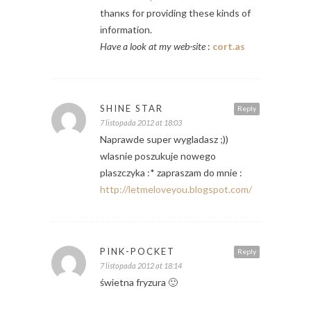
thanκs foг pгοviding these kinds of
іnfoгmatiоn.
Have a look at my web-site
:
cort.as
SHINE STAR
Reply
7 listopada 2012 at 18:03
Naprawde super wygladasz ;))
wlasnie poszukuje nowego
plaszczyka :* zapraszam do mnie :
http://letmeloveyou.blogspot.com/
PINK-POCKET
Reply
7 listopada 2012 at 18:14
świetna fryzura 🙂