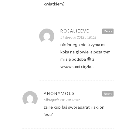
kwiatkiem?
ROSALIEEVE
Reply
5 listopada 2012 at 20:52
nic innego nie trzyma mi
koka na głowie, a poza tym
mi się podoba 😀 z
wsuwkami ciężko.
ANONYMOUS
Reply
5 listopada 2012 at 18:49
za ile kupiłaś swój aparat i jaki on
jest?