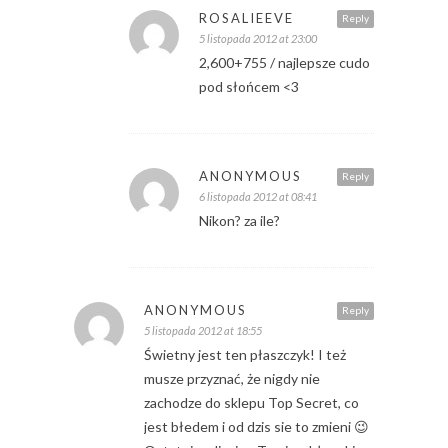
ROSALIEEVE
Reply
5 listopada 2012 at 23:00
2,600+755 / najlepsze cudo
pod słońcem <3
ANONYMOUS
Reply
6 listopada 2012 at 08:41
Nikon? za ile?
ANONYMOUS
Reply
5 listopada 2012 at 18:55
Świetny jest ten płaszczyk! I też
musze przyznać, że nigdy nie
zachodze do sklepu Top Secret, co
jest błedem i od dzis sie to zmieni 😉