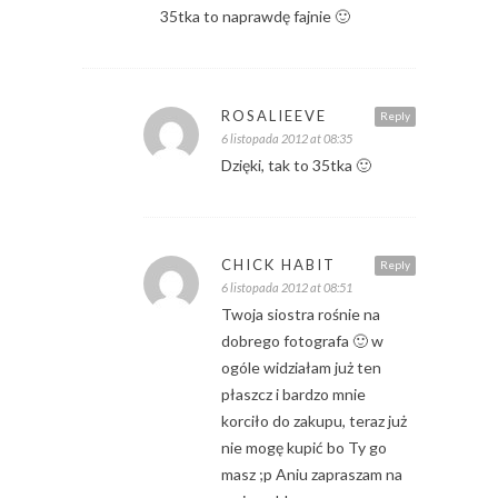
35tka to naprawdę fajnie 🙂
ROSALIEEVE
Reply
6 listopada 2012 at 08:35
Dzięki, tak to 35tka 🙂
CHICK HABIT
Reply
6 listopada 2012 at 08:51
Twoja siostra rośnie na
dobrego fotografa 🙂 w
ogóle widziałam już ten
płaszcz i bardzo mnie
korciło do zakupu, teraz już
nie mogę kupić bo Ty go
masz ;p Aniu zapraszam na