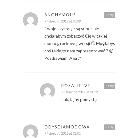
ANONYMOUS
Reply
7 listopada 2012 at 20:39
Twoje stylizacje są super, ale
chciałabym zobaczyć Cię w takiej
mocnej, rockowej wersji 🙂 Mogłabyś
coś takiego nam zaprezentować ? 😉
Pozdrawiam. Aga ;*
ROSALIEEVE
Reply
7 listopada 2012 at 21:12
Tak, fajny pomysł:)
ODYSEJAMODOWA
Reply
9 listopada 2012 at 21:01