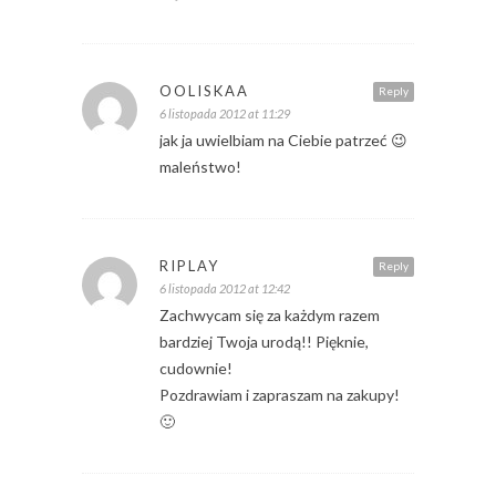
OOLISKAA
Reply
6 listopada 2012 at 11:29
jak ja uwielbiam na Ciebie patrzeć 😉
maleństwo!
RIPLAY
Reply
6 listopada 2012 at 12:42
Zachwycam się za każdym razem
bardziej Twoja urodą!! Pięknie,
cudownie!
Pozdrawiam i zapraszam na zakupy!
🙂