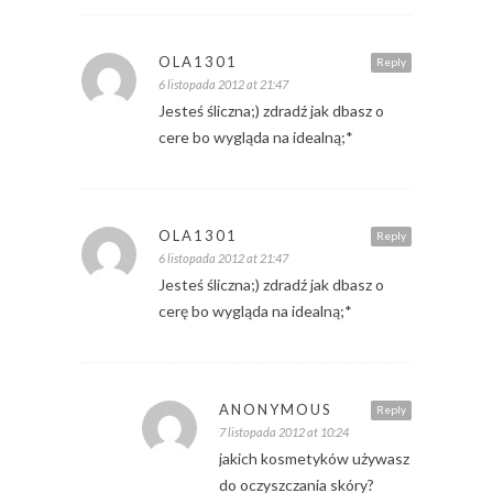
OLA1301
Reply
6 listopada 2012 at 21:47
Jesteś śliczna;) zdradź jak dbasz o
cere bo wygląda na idealną;*
OLA1301
Reply
6 listopada 2012 at 21:47
Jesteś śliczna;) zdradź jak dbasz o
cerę bo wygląda na idealną;*
ANONYMOUS
Reply
7 listopada 2012 at 10:24
jakich kosmetyków używasz
do oczyszczania skóry?