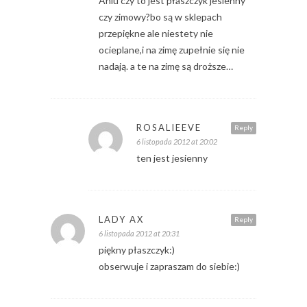
Aniu czy to jest płaszczyk jesienny
czy zimowy?bo są w sklepach
przepiękne ale niestety nie
ocieplane,i na zimę zupełnie się nie
nadają. a te na zimę są droższe…
ROSALIEEVE
Reply
6 listopada 2012 at 20:02
ten jest jesienny
LADY AX
Reply
6 listopada 2012 at 20:31
piękny płaszczyk:)
obserwuje i zapraszam do siebie:)