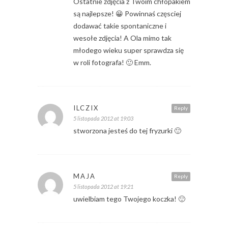
Ostatnie zdjęcia z Twoim chłopakiem
są najlepsze! 😀 Powinnaś częsciej
dodawać takie spontaniczne i
wesołe zdjęcia! A Ola mimo tak
młodego wieku super sprawdza się
w roli fotografa! 🙂 Emm.
ILCZIX
Reply
5 listopada 2012 at 19:03
stworzona jesteś do tej fryzurki 🙂
MAJA
Reply
5 listopada 2012 at 19:21
uwielbiam tego Twojego koczka! 🙂