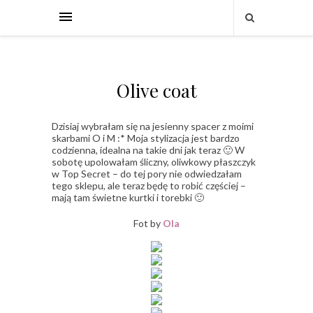
Olive coat
Dzisiaj wybrałam się na jesienny spacer z moimi
skarbami O i M :* Moja stylizacja jest bardzo
codzienna, idealna na takie dni jak teraz 🙂 W
sobotę upolowałam śliczny, oliwkowy płaszczyk
w Top Secret – do tej pory nie odwiedzałam
tego sklepu, ale teraz będę to robić częściej –
mają tam świetne kurtki i torebki 🙂
Fot by
Ola