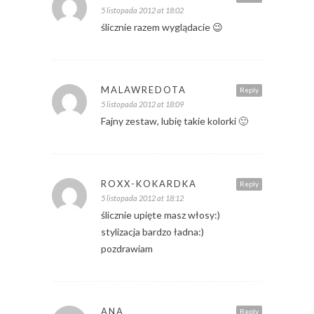
5 listopada 2012 at 18:02
ślicznie razem wyglądacie 😉
MALAWREDOTA
Reply
5 listopada 2012 at 18:09
Fajny zestaw, lubię takie kolorki 🙂
ROXX-KOKARDKA
Reply
5 listopada 2012 at 18:12
ślicznie upięte masz włosy:)
stylizacja bardzo ładna:)
pozdrawiam
ANA
Reply