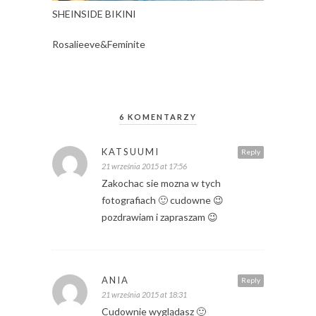
SHEINSIDE BIKINI
Rosalieeve&Feminite
6 KOMENTARZY
KATSUUMI
Reply
21 września 2015 at 17:56
Zakochac sie mozna w tych
fotografiach 🙂 cudowne 😉
pozdrawiam i zapraszam 😉
ANIA
Reply
21 września 2015 at 18:31
Cudownie wyglądasz 🙂