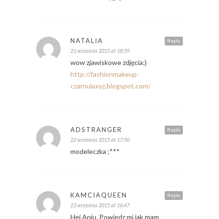
NATALIA
Reply
21 września 2015 at 18:59
wow zjawiskowe zdjęcia;)
http://fashionmakeup-
czarnulaxyz.blogspot.com/
ADSTRANGER
Reply
22 września 2015 at 17:50
modeleczka ;***
KAMCIAQUEEN
Reply
23 września 2015 at 16:47
Hej Aniu. Powiedz mi jak mam