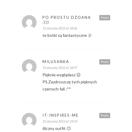
PO PROSTU DŻOANA
Reply
:)))
31 stycznia 2012 at 18:36
te botki są fantastyczne :)!
MILUSANKA
Reply
31 stycznia 2012 at 18:57
Pięknie wyglądasz 😉
PS.Zazdroszczę tych pięknych
czarnych fali ;**
IT-INSPIRES-ME
Reply
31 stycznia 2012 at 19:33
śliczny outfit 🙂