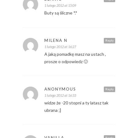
1 lutego 2012 at 15:09
Buty są śliczne *.*
MILENA N
Reply
1 lutego 2012 at 16:27
A jaką pomadkę masz na ustach ,
prosze o odpowiedz 🙂
ANONYMOUS
Reply
1 lutego 2012 at 16:33
widze że -20 stopni a ty latasz tak
ubrana ;]
VANILLA
Reply