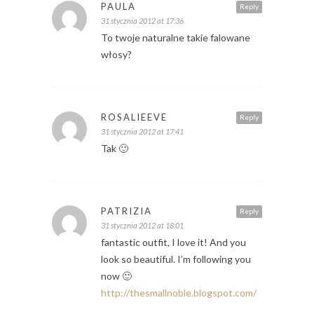
PAULA
Reply
31 stycznia 2012 at 17:36
To twoje naturalne takie falowane
włosy?
ROSALIEEVE
Reply
31 stycznia 2012 at 17:41
Tak 🙂
PATRIZIA
Reply
31 stycznia 2012 at 18:01
fantastic outfit, I love it! And you
look so beautiful. I’m following you
now 🙂
http://thesmallnoble.blogspot.com/