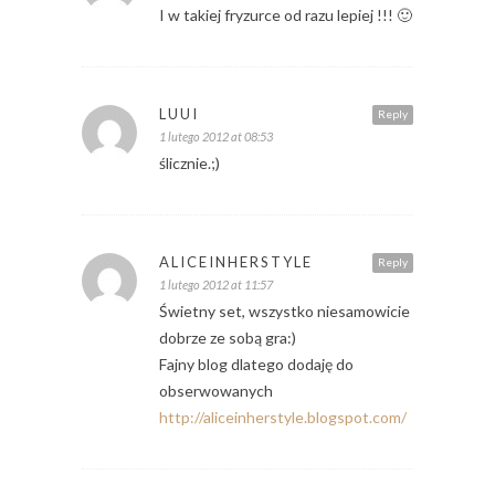
I w takiej fryzurce od razu lepiej !!! 🙂
LUUI
Reply
1 lutego 2012 at 08:53
ślicznie.;)
ALICEINHERSTYLE
Reply
1 lutego 2012 at 11:57
Świetny set, wszystko niesamowicie
dobrze ze sobą gra:)
Fajny blog dlatego dodaję do
obserwowanych
http://aliceinherstyle.blogspot.com/