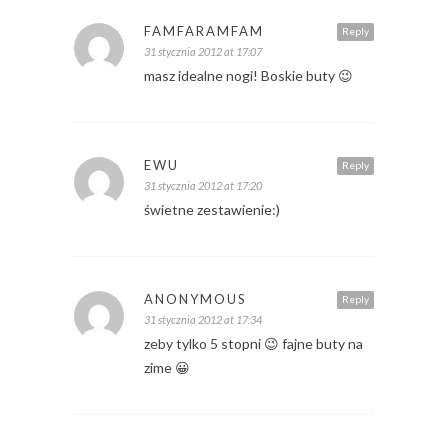
FAMFARAMFAM
Reply
31 stycznia 2012 at 17:07
masz idealne nogi! Boskie buty 😉
EWU
Reply
31 stycznia 2012 at 17:20
świetne zestawienie:)
ANONYMOUS
Reply
31 stycznia 2012 at 17:34
zeby tylko 5 stopni 😉 fajne buty na
zime 😀