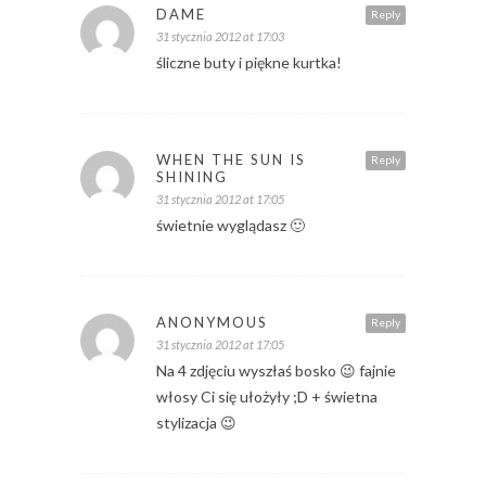
DAME
Reply
31 stycznia 2012 at 17:03
śliczne buty i piękne kurtka!
WHEN THE SUN IS
Reply
SHINING
31 stycznia 2012 at 17:05
świetnie wyglądasz 🙂
ANONYMOUS
Reply
31 stycznia 2012 at 17:05
Na 4 zdjęciu wyszłaś bosko 😉 fajnie
włosy Ci się ułożyły ;D + świetna
stylizacja 😉