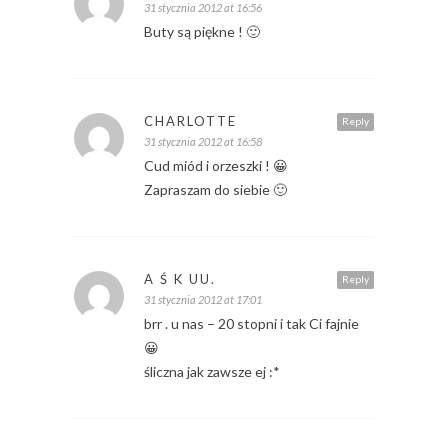
31 stycznia 2012 at 16:56
Buty są piękne ! 🙂
CHARLOTTE
Reply
31 stycznia 2012 at 16:58
Cud miód i orzeszki ! 😀
Zapraszam do siebie 🙂
A Ś K UU.
Reply
31 stycznia 2012 at 17:01
brr . u nas – 20 stopni i tak Ci fajnie
😀
śliczna jak zawsze ej :*