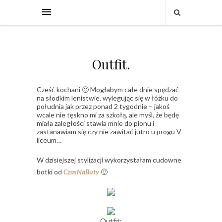
Outfit.
Cześć kochani 🙂 Mogłabym całe dnie spędzać
na słodkim lenistwie, wylegując się w łóżku do
południa jak przez ponad 2 tygodnie – jakoś
wcale nie tęskno mi za szkołą, ale myśl, że będę
miała zaległości stawia mnie do pionu i
zastanawiam się czy nie zawitać jutro u progu V
liceum…
W dzisiejszej stylizacji wykorzystałam cudowne
botki od
CzasNaButy
🙂
Outfit: