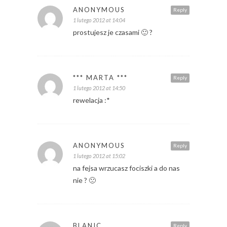
ANONYMOUS
Reply
1 lutego 2012 at 14:04
prostujesz je czasami 🙂 ?
*** MARTA ***
Reply
1 lutego 2012 at 14:50
rewelacja :*
ANONYMOUS
Reply
1 lutego 2012 at 15:02
na fejsa wrzucasz fociszki a do nas
nie ? 🙁
BLANIC
Reply