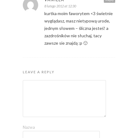
8 lutego 2012 at 12:30
kurtka moim faworytem <3 świetnie
wyglądasz, masz nietypową urode,
jednym słowem – śliczna jesteś! a
zazdrośników nie słuchaj, tacy
zawsze sie znajdą :p 🙂
LEAVE A REPLY
Nazwa