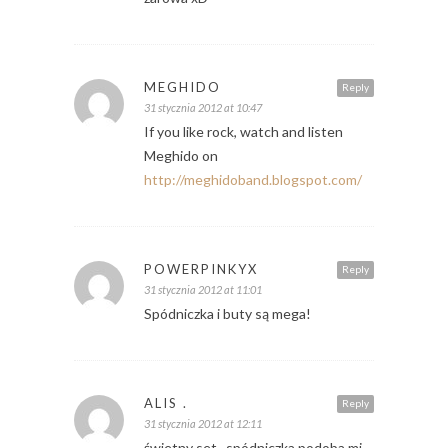
MEGHIDO
Reply
31 stycznia 2012 at 10:47
If you like rock, watch and listen
Meghido on
http://meghidoband.blogspot.com/
POWERPINKYX
Reply
31 stycznia 2012 at 11:01
Spódniczka i buty są mega!
ALIS .
Reply
31 stycznia 2012 at 12:11
świetny set . spódniczka podoba mi