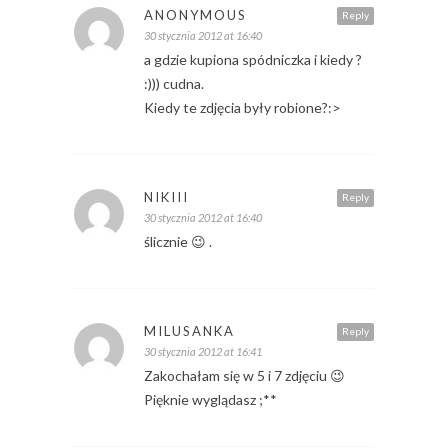
ANONYMOUS
Reply
30 stycznia 2012 at 16:40
a gdzie kupiona spódniczka i kiedy ?
:))) cudna.
Kiedy te zdjęcia były robione?:>
NIKIII
Reply
30 stycznia 2012 at 16:40
ślicznie 😉 .
MILUSANKA
Reply
30 stycznia 2012 at 16:41
Zakochałam się w 5 i 7 zdjęciu 😉
Pięknie wyglądasz ;**