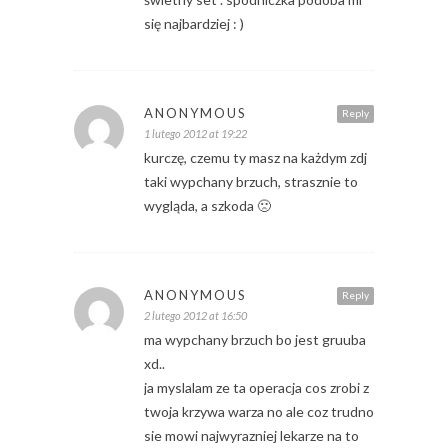
się najbardziej : )
ANONYMOUS
Reply
1 lutego 2012 at 19:22
kurczę, czemu ty masz na każdym zdj
taki wypchany brzuch, strasznie to
wygląda, a szkoda 🙁
ANONYMOUS
Reply
2 lutego 2012 at 16:50
ma wypchany brzuch bo jest gruuba
xd..
ja myslalam ze ta operacja cos zrobi z
twoja krzywa warza no ale coz trudno
sie mowi najwyrazniej lekarze na to