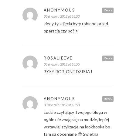
ANONYMOUS
Reply
30 stycznia 2012 at 18:53
kiedy ty zdjęcia były robione przed
operacją czy po?;>
ROSALIEEVE
Reply
30 stycznia 2012 at 18:55
BYŁY ROBIONE DZISIAJ
ANONYMOUS
Reply
30 stycznia 2012 at 18:58
Ludzie czytający Twojego bloga w
ogóle nie znają się na modzie, lepiej
wstawiaj stylizacje na lookbooka bo
tam są doceniane 🙂 Świetna