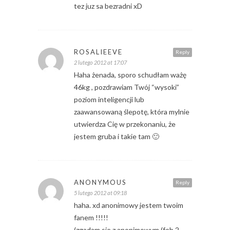
tez juz sa bezradni xD
ROSALIEEVE
Reply
2 lutego 2012 at 17:07
Haha żenada, sporo schudłam ważę
46kg , pozdrawiam Twój “wysoki”
poziom inteligencji lub
zaawansowaną ślepotę, która mylnie
utwierdza Cię w przekonaniu, że
jestem gruba i takie tam 🙂
ANONYMOUS
Reply
5 lutego 2012 at 09:18
haha. xd anonimowy jestem twoim
fanem !!!!!
(zgadam sie z anonimowym (feb 2,