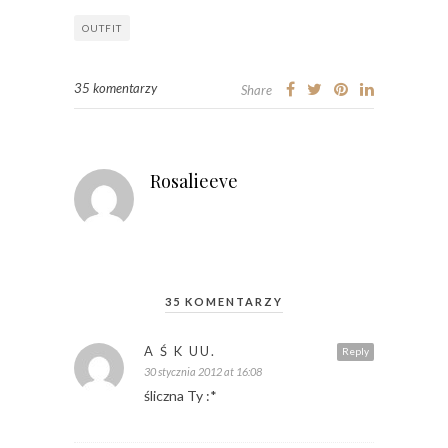
OUTFIT
35 komentarzy
Share
Rosalieeve
35 KOMENTARZY
A Ś K UU.
Reply
30 stycznia 2012 at 16:08
śliczna Ty :*