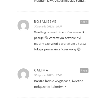
Kupiłam ją w Arkadii miesiąc temu…
ROSALIEEVE
Reply
30 stycznia 2012 at 16:57
Według nowych trendów wszystko
pasuje 🙂 W tamtym sezonie był
modny czerwień z granatem a teraz
fuksja, pomarańcz i czerwony 🙂
CALIMA
Reply
30 stycznia 2012 at 17:43
Bardzo ładnie wyglądasz, świetne
połączenie kolorów :>