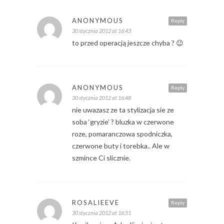
ANONYMOUS
Reply
30 stycznia 2012 at 16:43
to przed operacją jeszcze chyba ? 😉
ANONYMOUS
Reply
30 stycznia 2012 at 16:48
nie uwazasz ze ta stylizacja sie ze
soba ‘gryzie’ ? bluzka w czerwone
roze, pomaranczowa spodniczka,
czerwone buty i torebka.. Ale w
szmince Ci slicznie.
ROSALIEEVE
Reply
30 stycznia 2012 at 16:51