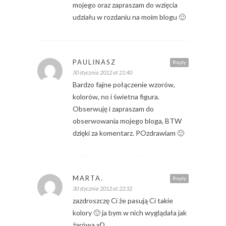
mojego oraz zapraszam do wzięcia
udziału w rozdaniu na moim blogu 🙂
PAULINASZ
Reply
30 stycznia 2012 at 21:40
Bardzo fajne połączenie wzorów,
kolorów, no i świetna figura.
Obserwuję i zapraszam do
obserwowania mojego bloga, BTW
dzięki za komentarz. POzdrawiam 🙂
MARTA.
Reply
30 stycznia 2012 at 22:32
zazdroszczę Ci że pasują Ci takie
kolory 🙂 ja bym w nich wyglądała jak
żarówa xD