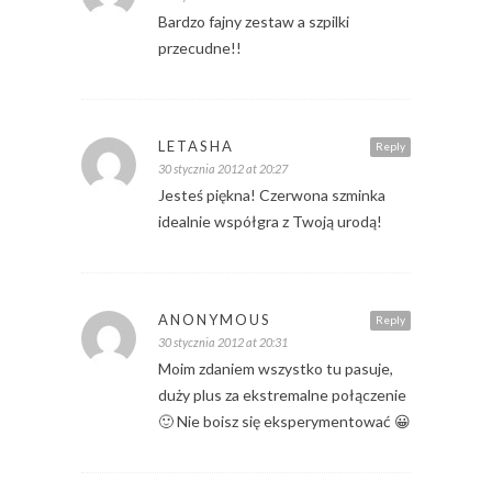
Bardzo fajny zestaw a szpilki
przecudne!!
LETASHA
Reply
30 stycznia 2012 at 20:27
Jesteś piękna! Czerwona szminka
idealnie współgra z Twoją urodą!
ANONYMOUS
Reply
30 stycznia 2012 at 20:31
Moim zdaniem wszystko tu pasuje,
duży plus za ekstremalne połączenie
🙂 Nie boisz się eksperymentować 😀