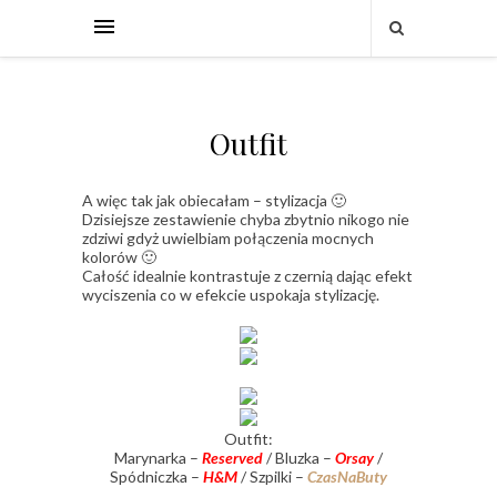
Outfit
A więc tak jak obiecałam – stylizacja 🙂
Dzisiejsze zestawienie chyba zbytnio nikogo nie
zdziwi gdyż uwielbiam połączenia mocnych
kolorów 🙂
Całość idealnie kontrastuje z czernią dając efekt
wyciszenia co w efekcie uspokaja stylizację.
Outfit:
Marynarka –
Reserved
/ Bluzka –
Orsay
/
Spódniczka –
H&M
/ Szpilki –
CzasNaButy