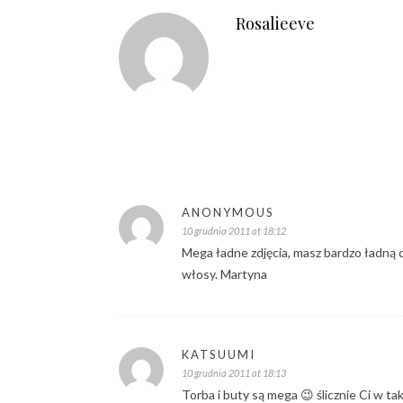
Rosalieeve
ANONYMOUS
10 grudnia 2011 at 18:12
Mega ładne zdjęcia, masz bardzo ładną c
włosy. Martyna
KATSUUMI
10 grudnia 2011 at 18:13
Torba i buty są mega 😉 ślicznie Ci w t