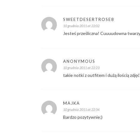
SWEETDESERTROSE8
10 grudnia 2011 at 22:02
Jesteś prześliczna! Cuuuudowna twarzy
ANONYMOUS
10 grudnia 2011 at 22:23
takie notki z outfitem i dużą ilością zdjęć
MAJKA
10 grudnia 2011 at 22:34
Bardzo pozytywnie;)