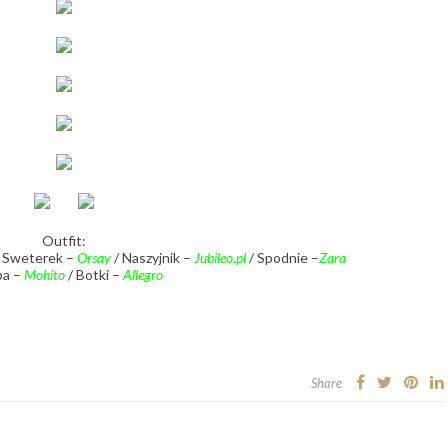
Outfit:
 Sweterek –
Orsay
/ Naszyjnik –
Jubileo.pl
/ Spodnie –
Zara
ba –
Mohito
/ Botki –
Allegro
Share