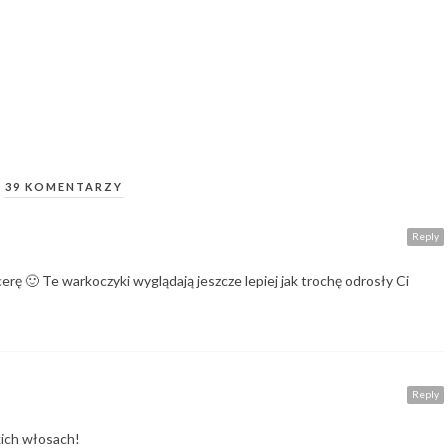
39 KOMENTARZY
Reply
erę 🙂 Te warkoczyki wyglądają jeszcze lepiej jak trochę odrosły Ci
Reply
akich włosach!