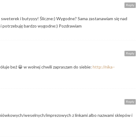
Reply
 sweterek i butyyyy! Śliczne:) Wygodne? Sama zastanawiam się nad
 i potrzebuję bardzo wygodne:) Pozdrawiam
Reply
róluje beż 😀 w wolnej chwili zapraszam do siebie:
http://nika–
Reply
dniówkowych/weselnych/imprezowych z linkami albo nazwami sklepów i