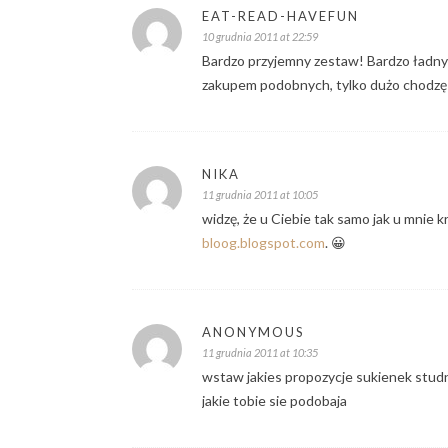
EAT-READ-HAVEFUN
10 grudnia 2011 at 22:59
Bardzo przyjemny zestaw! Bardzo ładny
zakupem podobnych, tylko dużo chodzę
NIKA
11 grudnia 2011 at 10:05
widzę, że u Ciebie tak samo jak u mnie k
bloog.blogspot.com
. 😀
ANONYMOUS
11 grudnia 2011 at 10:35
wstaw jakies propozycje sukienek stu
jakie tobie sie podobaja