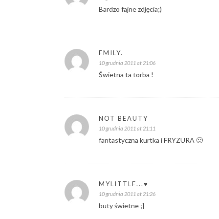
Bardzo fajne zdjęcia;)
EMILY.
10 grudnia 2011 at 21:06
Świetna ta torba !
NOT BEAUTY
10 grudnia 2011 at 21:11
fantastyczna kurtka i FRYZURA 🙂
MYLITTLE...♥
10 grudnia 2011 at 21:26
buty świetne ;]