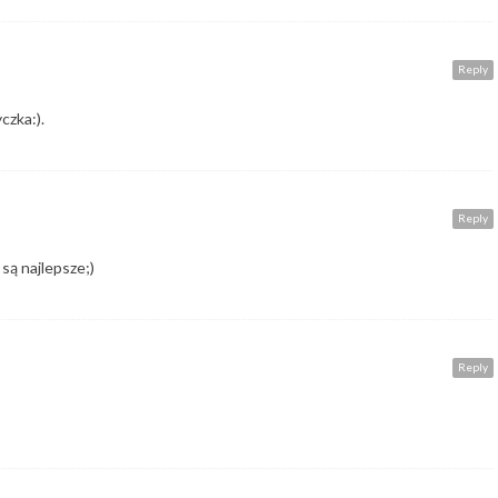
Reply
czka:).
Reply
 są najlepsze;)
Reply