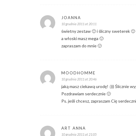
JOANNA
10 grudnia 2011 at 20:11
świetny zestaw 🙂 i śliczny sweterek 🙂
a włoski masz mega 🙂
zapraszam do mnie 🙂
MOODHOMME
10 grudnia 2011 at 20:46
jaką masz ciekawą urodę! :))) Ślicznie w
Pozdrawiam serdecznie 🙂
Ps. jeśli chcesz, zapraszam Cię serdeczni
ART ANNA
10 grudnia 2011 at 21:05