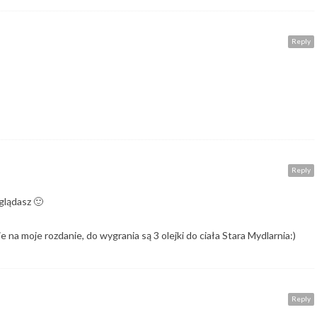
Reply
Reply
yglądasz 🙂
e na moje rozdanie, do wygrania są 3 olejki do ciała Stara Mydlarnia:)
Reply