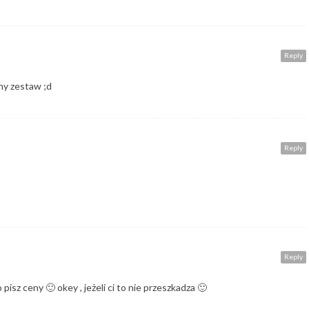
Reply
ny zestaw ;d
Reply
Reply
o pisz ceny 🙂 okey , jeżeli ci to nie przeszkadza 🙂